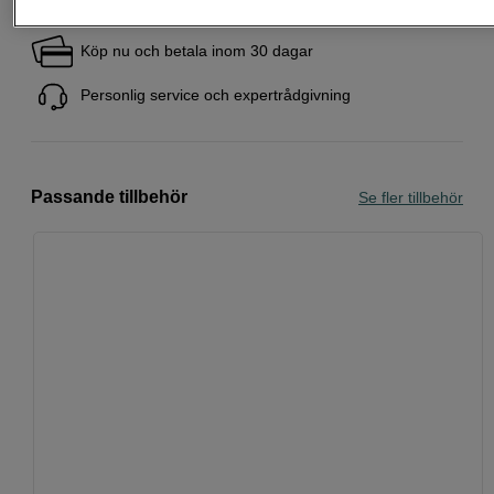
Fri frakt vid köp över 1 500 kronor
Köp nu och betala inom 30 dagar
Personlig service och expertrådgivning
Passande tillbehör
Se fler tillbehör