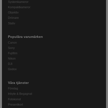
Systemkameror
Kompaktkameror
Objektiv
Drönare
Stativ
Populära varumärken
Canon
Sony
Fujifilm
Nikon
DJI
Godox
Våra tjänster
Företag
Inbyte & Begagnat
Fotokonst
Presentkort