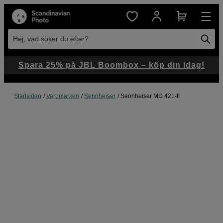
Hej, vad söker du efter?
Spara 25% på JBL Boombox – köp din idag!
Startsidan
Varumärken
Sennheiser
Sennheiser MD 421-II