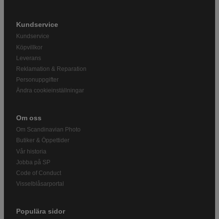
Kundservice
Kundservice
Köpvillkor
Leverans
Reklamation & Reparation
Personuppgifter
Ändra cookieinställningar
Om oss
Om Scandinavian Photo
Butiker & Öppettider
Vår historia
Jobba på SP
Code of Conduct
Visselblåsarportal
Populära sidor