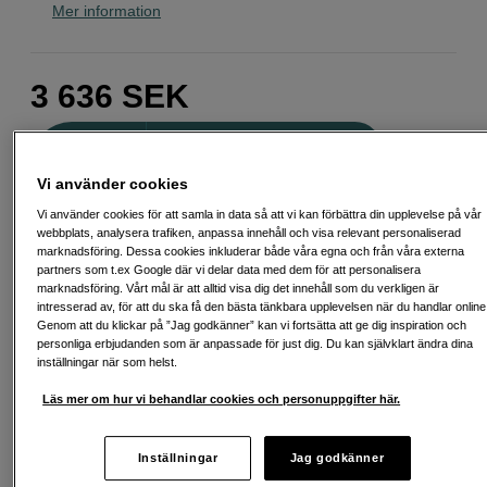
Mer information
3 636
SEK
Antal
Lägg i kundvagn
Vi använder cookies
Vi använder cookies för att samla in data så att vi kan förbättra din upplevelse på vår
webbplats, analysera trafiken, anpassa innehåll och visa relevant personaliserad
Delbetala från 137 SEK/mån via
marknadsföring. Dessa cookies inkluderar både våra egna och från våra externa
Exempel: 48 mån, 137 SEK/mån, totalt 7 155 SEK, effektiv ränta 10,45 %
partners som t.ex Google där vi delar data med dem för att personalisera
Startavgift 579 SEK, aviavgift 45 SEK/mån tillkommer
marknadsföring. Vårt mål är att alltid visa dig det innehåll som du verkligen är
intresserad av, för att du ska få den bästa tänkbara upplevelsen när du handlar online
Att låna kostar pengar!
Om du inte kan betala tillbaka skulden i tid
Genom att du klickar på ”Jag godkänner” kan vi fortsätta att ge dig inspiration och
riskerar du en betalningsanmärkning. Det kan leda till svårigheter att få hyra
personliga erbjudanden som är anpassade för just dig. Du kan självklart ändra dina
bostad, teckna abonnemang och få nya lån. För stöd, vänd dig till budget-
inställningar när som helst.
och skuldrådgivningen i din kommun. Kontaktuppgifter finns på
konsumentverket.se (öppnas i ny flik)
Läs mer om hur vi behandlar cookies och personuppgifter här.
Inställningar
Jag godkänner