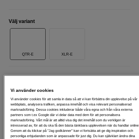
Välj variant
QTR-E
XLR-E
950
SEK
Vi använder cookies
Antal
Lägg i kundvagn
Vi använder cookies för att samla in data så att vi kan förbättra din upplevelse på vår
webbplats, analysera trafiken, anpassa innehåll och visa relevant personaliserad
marknadsföring. Dessa cookies inkluderar både våra egna och från våra externa
partners som t.ex Google där vi delar data med dem för att personalisera
Delbetala från 124 SEK/mån via
marknadsföring. Vårt mål är att alltid visa dig det innehåll som du verkligen är
intresserad av, för att du ska få den bästa tänkbara upplevelsen när du handlar online
Exempel: 12 mån, 124 SEK/mån, totalt 1 983 SEK, effektiv ränta 0,00 %
Genom att du klickar på ”Jag godkänner” kan vi fortsätta att ge dig inspiration och
Startavgift 495 SEK, aviavgift 45 SEK/mån tillkommer
personliga erbjudanden som är anpassade för just dig. Du kan självklart ändra dina