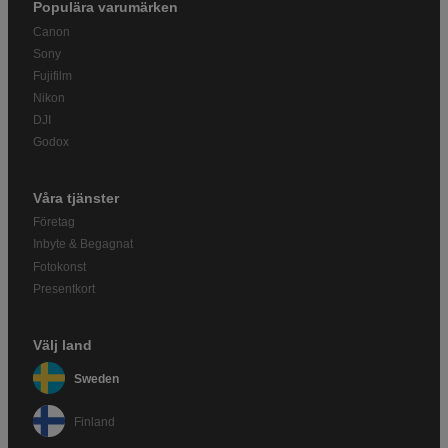
Populära varumärken
Canon
Sony
Fujifilm
Nikon
DJI
Godox
Våra tjänster
Företag
Inbyte & Begagnat
Fotokonst
Presentkort
Välj land
Sweden
Finland