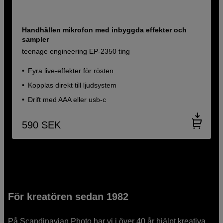
Handhållen mikrofon med inbyggda effekter och
sampler
teenage engineering EP-2350 ting
Fyra live-effekter för rösten
Kopplas direkt till ljudsystem
Drift med AAA eller usb-c
590
SEK
För kreatören sedan 1982
På Scandinavian Photo har vi i över 40 år hjälpt kreativa