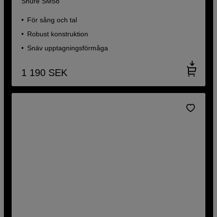
Shure SM58
För sång och tal
Robust konstruktion
Snäv upptagningsförmåga
1 190
SEK