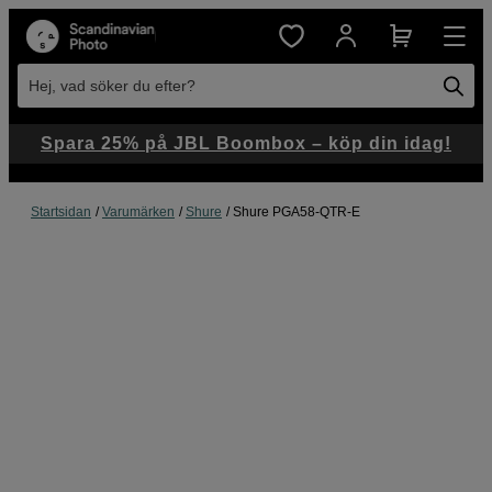
Hej, vad söker du efter?
Spara 25% på JBL Boombox – köp din idag!
Startsidan
Varumärken
Shure
Shure PGA58-QTR-E