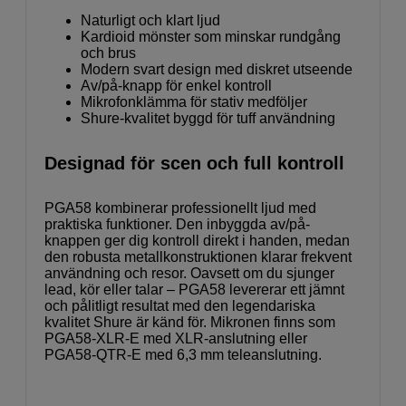
Naturligt och klart ljud
Kardioid mönster som minskar rundgång
och brus
Modern svart design med diskret utseende
Av/på-knapp för enkel kontroll
Mikrofonklämma för stativ medföljer
Shure-kvalitet byggd för tuff användning
Designad för scen och full kontroll
PGA58 kombinerar professionellt ljud med
praktiska funktioner. Den inbyggda av/på-
knappen ger dig kontroll direkt i handen, medan
den robusta metallkonstruktionen klarar frekvent
användning och resor. Oavsett om du sjunger
lead, kör eller talar – PGA58 levererar ett jämnt
och pålitligt resultat med den legendariska
kvalitet Shure är känd för. Mikronen finns som
PGA58-XLR-E med XLR-anslutning eller
PGA58-QTR-E med 6,3 mm teleanslutning.