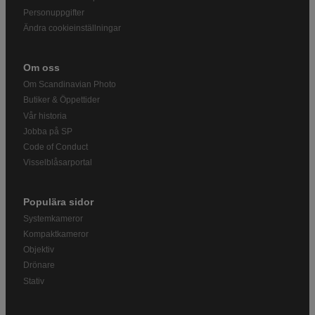
Personuppgifter
Ändra cookieinställningar
Om oss
Om Scandinavian Photo
Butiker & Öppettider
Vår historia
Jobba på SP
Code of Conduct
Visselblåsarportal
Populära sidor
Systemkameror
Kompaktkameror
Objektiv
Drönare
Stativ