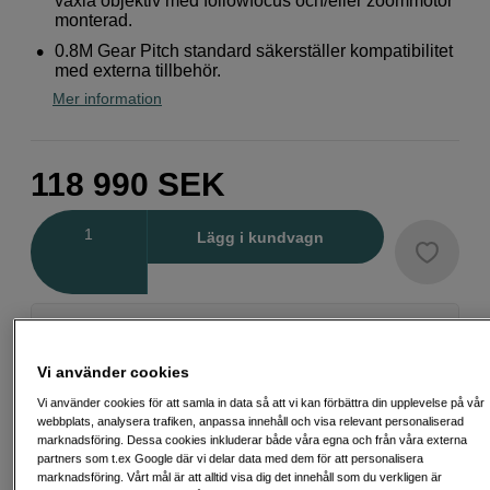
växla objektiv med followfocus och/eller zoommotor
monterad.
0.8M Gear Pitch standard säkerställer kompatibilitet
med externa tillbehör.
Mer information
118 990
SEK
Antal
Lägg i kundvagn
Delbetala från 3 060 SEK/mån via
Exempel: 48 mån, 3 060 SEK/mån, totalt 147 459 SEK, effektiv ränta 10,45
Vi använder cookies
%
Startavgift 579 SEK, aviavgift 45 SEK/mån tillkommer
Vi använder cookies för att samla in data så att vi kan förbättra din upplevelse på vår
webbplats, analysera trafiken, anpassa innehåll och visa relevant personaliserad
Att låna kostar pengar!
Om du inte kan betala tillbaka skulden i tid
marknadsföring. Dessa cookies inkluderar både våra egna och från våra externa
riskerar du en betalningsanmärkning. Det kan leda till svårigheter att få hyra
partners som t.ex Google där vi delar data med dem för att personalisera
bostad, teckna abonnemang och få nya lån. För stöd, vänd dig till budget-
marknadsföring. Vårt mål är att alltid visa dig det innehåll som du verkligen är
och skuldrådgivningen i din kommun. Kontaktuppgifter finns på