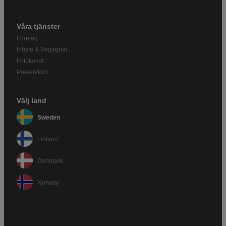
Våra tjänster
Företag
Inbyte & Begagnat
Fotokonst
Presentkort
Välj land
Sweden
Finland
Denmark
Norway