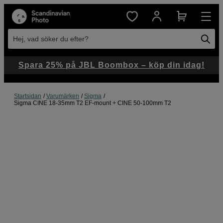
Hej, vad söker du efter?
Spara 25% på JBL Boombox – köp din idag!
Startsidan
Varumärken
Sigma
Sigma CINE 18-35mm T2 EF-mount + CINE 50-100mm T2