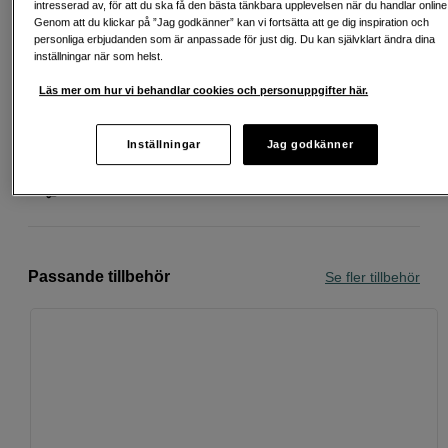
intresserad av, för att du ska få den bästa tänkbara upplevelsen när du handlar online
konsumentverket.se (öppnas i ny flik)
Genom att du klickar på ”Jag godkänner” kan vi fortsätta att ge dig inspiration och
personliga erbjudanden som är anpassade för just dig. Du kan självklart ändra dina
inställningar när som helst.
Läs mer om hur vi behandlar cookies och personuppgifter här.
Fri frakt vid köp över 1 500 kronor
Köp nu och betala inom 30 dagar
Inställningar
Jag godkänner
Personlig service och expertrådgivning
Passande tillbehör
Se fler tillbehör