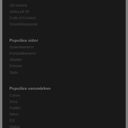
Vår historia
Jobba på SP
Code of Conduct
Visselblåsarportal
Populära sidor
Systemkameror
Kompaktkameror
Objektiv
Drönare
Stativ
Populära varumärken
Canon
Sony
Fujifilm
Nikon
DJI
Godox