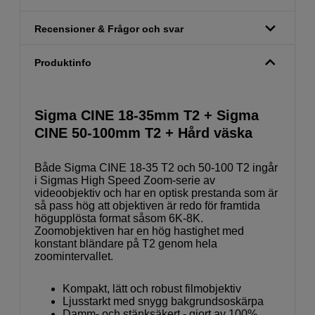
Recensioner & Frågor och svar
Produktinfo
Sigma CINE 18-35mm T2 + Sigma
CINE 50-100mm T2 + Hård väska
Både Sigma CINE 18-35 T2 och 50-100 T2 ingår
i Sigmas High Speed Zoom-serie av
videoobjektiv och har en optisk prestanda som är
så pass hög att objektiven är redo för framtida
högupplösta format såsom 6K-8K.
Zoomobjektiven har en hög hastighet med
konstant bländare på T2 genom hela
zoomintervallet.
Kompakt, lätt och robust filmobjektiv
Ljusstarkt med snygg bakgrundsoskärpa
Damm- och stänksäkert - gjort av 100%