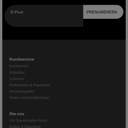
E-Post
PRENUMERERA
Kundservice
Kundservice
Köpvillkor
Leverans
Reklamation & Reparation
Personuppgifter
Ändra cookieinställningar
Om oss
Om Scandinavian Photo
Butiker & Öppettider