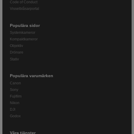
Code of Conduct
Visselblåsarportal
Populära sidor
Systemkameror
Kompaktkameror
Objektiv
Drönare
Stativ
Populära varumärken
Canon
Sony
Fujifilm
Nikon
DJI
Godox
Våra tjänster