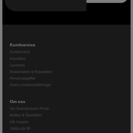
Kundservice
Kundservice
Köpvillkor
Leverans
Reklamation & Reparation
Personuppgifter
Ändra cookieinställningar
Om oss
Om Scandinavian Photo
Butiker & Öppettider
Vår historia
Jobba på SP