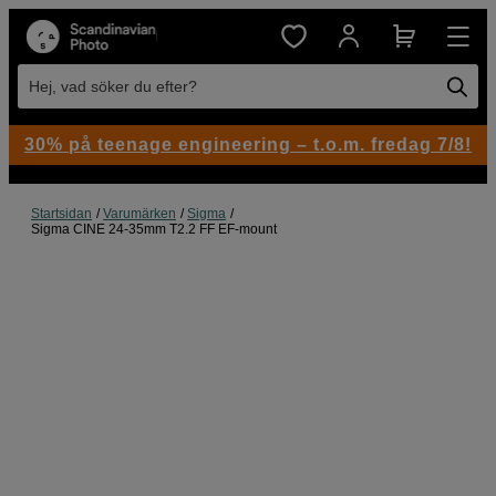
Hej, vad söker du efter?
30% på teenage engineering – t.o.m. fredag 7/8!
Startsidan
Varumärken
Sigma
Sigma CINE 24-35mm T2.2 FF EF-mount