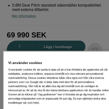
0.8M Gear Pitch standard säkerställer kompatibilitet
med externa tillbehör.
Mer information
69 990
SEK
Antal
Lägg i kundvagn
Vi använder cookies
Delbetala från 1 818 SEK/mån via
Vi använder cookies för att samla in data så att vi kan förbättra din upplevelse på vår
Exempel: 48 mån, 1 818 SEK/mån, totalt 87 843 SEK, effektiv ränta 10,45
webbplats, analysera trafiken, anpassa innehåll och visa relevant personaliserad
%
marknadsföring. Dessa cookies inkluderar både våra egna och från våra externa
Startavgift 579 SEK, aviavgift 45 SEK/mån tillkommer
partners som t.ex Google där vi delar data med dem för att personalisera
marknadsföring. Vårt mål är att alltid visa dig det innehåll som du verkligen är
Att låna kostar pengar!
Om du inte kan betala tillbaka skulden i tid
intresserad av, för att du ska få den bästa tänkbara upplevelsen när du handlar online
riskerar du en betalningsanmärkning. Det kan leda till svårigheter att få hyra
Genom att du klickar på ”Jag godkänner” kan vi fortsätta att ge dig inspiration och
bostad, teckna abonnemang och få nya lån. För stöd, vänd dig till budget-
personliga erbjudanden som är anpassade för just dig. Du kan självklart ändra dina
och skuldrådgivningen i din kommun. Kontaktuppgifter finns på
inställningar när som helst.
konsumentverket.se (öppnas i ny flik)