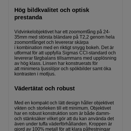
Hög bildkvalitet och optisk
prestanda
Vidvinkelobjektivet har ett zoomomfång på 24-
35mm med största bländare på T2,2 genom hela
zoomomfånget och levererar skärpa
i kombination med en riktigt snygg bokeh. Det är
utformat för att uppfylla Sigmas CCI-standard och
levererar färgbalans tillsammans med upplösning
av hög klass. Linsen har konstruerats för
att minimera ljusslöjor och spökbilder samt öka
kontrasten i motljus.
Vädertätat och robust
Med en kompakt och lätt design håller objektivet
vikten och storleken till ett minimum. Objektivet
har en robust konstruktion som är både damm-
och stänksäker vilket gör att du kan använda det
även under tuffa väderförhållanden. Kroppen är
gjord av 100% metall för att klara påfrestningar