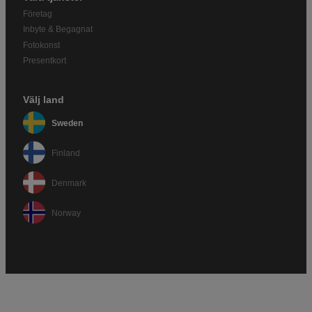
Företag
Inbyte & Begagnat
Fotokonst
Presentkort
Välj land
Sweden
Finland
Denmark
Norway