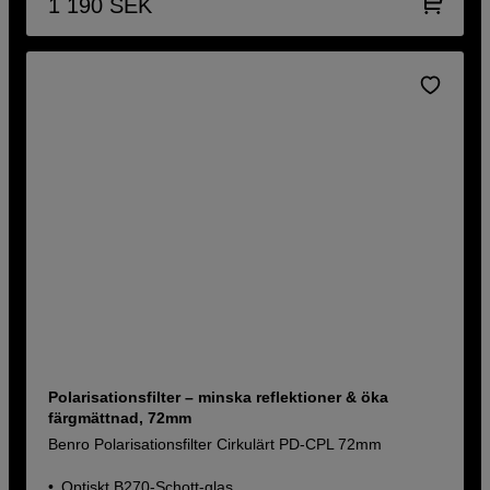
1 190
SEK
Polarisationsfilter – minska reflektioner & öka
färgmättnad, 72mm
Benro Polarisationsfilter Cirkulärt PD-CPL 72mm
Optiskt B270-Schott-glas