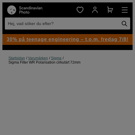
Hej, vad söker du efter?
30% på teenage engineering – t.o.m. fredag 7/8!
Startsidan
Varumärken
Sigma
Sigma Filter WR Polarisation cirkulärt 72mm