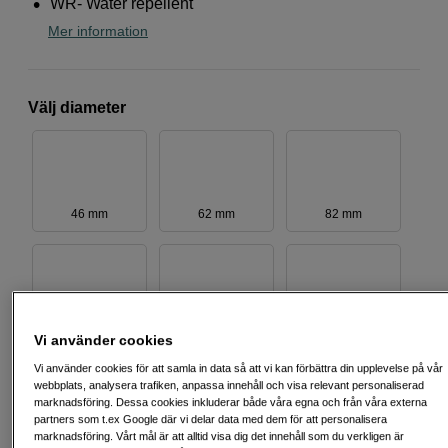
WR- Water repellent
Mer information
Välj diameter
46 mm
62 mm
82 mm
67 mm
86 mm
49 mm
Vi använder cookies
Vi använder cookies för att samla in data så att vi kan förbättra din upplevelse på vår
webbplats, analysera trafiken, anpassa innehåll och visa relevant personaliserad
marknadsföring. Dessa cookies inkluderar både våra egna och från våra externa
partners som t.ex Google där vi delar data med dem för att personalisera
marknadsföring. Vårt mål är att alltid visa dig det innehåll som du verkligen är
52 mm
72 mm
55 mm