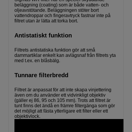
beläggning (coating) som är både vatten- och
oljeavstötande. Beläggningen stöter bort
vattendroppar och fingeravtryck fastnar inte på
filtret utan är lätta att torka bort.
Antistatiskt funktion
Filtrets antistatiska funktion gör att små
dammartiklar enkelt kan avlägsnaf från filtrets yta
med t.ex. en blåsbälg.
Tunnare filterbredd
Filtret är anpassat för att inte skapa vinjettering
även om du använder ett vidvinkligt objektiv
(gäller ej 86, 95 och 105 mm). Trots att filtret är
tunt finns det ändå en främre filtergänga som gör
det möjligt att fästa ytterligare ett filter eller ett
objektivlock.