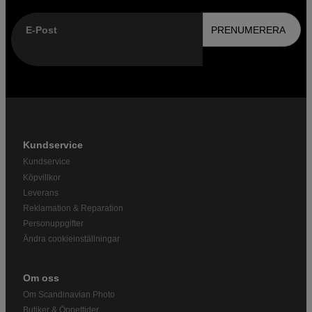
E-Post
PRENUMERERA
Kundservice
Kundservice
Köpvillkor
Leverans
Reklamation & Reparation
Personuppgifter
Ändra cookieinställningar
Om oss
Om Scandinavian Photo
Butiker & Öppettider