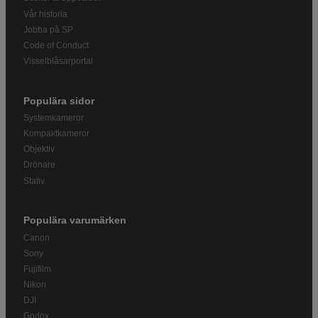
Vår historia
Jobba på SP
Code of Conduct
Visselblåsarportal
Populära sidor
Systemkameror
Kompaktkameror
Objektiv
Drönare
Stativ
Populära varumärken
Canon
Sony
Fujifilm
Nikon
DJI
Godox