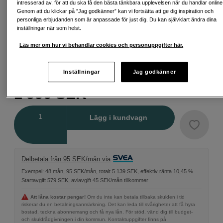
intresserad av, för att du ska få den bästa tänkbara upplevelsen när du handlar online
Genom att du klickar på ”Jag godkänner” kan vi fortsätta att ge dig inspiration och
personliga erbjudanden som är anpassade för just dig. Du kan självklart ändra dina
inställningar när som helst.
Läs mer om hur vi behandlar cookies och personuppgifter här.
58 mm
95 mm
105 mm
Inställningar
Jag godkänner
1 990
SEK
Antal
Lägg i kundvagn
Delbetala från 95 SEK/mån via
Exempel: 48 mån, 95 SEK/mån, totalt 5 139 SEK, effektiv ränta 10,45 %
Startavgift 579 SEK, aviavgift 45 SEK/mån tillkommer
Att låna kostar pengar!
Om du inte kan betala tillbaka skulden i tid
riskerar du en betalningsanmärkning. Det kan leda till svårigheter att få hyra
bostad, teckna abonnemang och få nya lån. För stöd, vänd dig till budget-
och skuldrådgivningen i din kommun. Kontaktuppgifter finns på