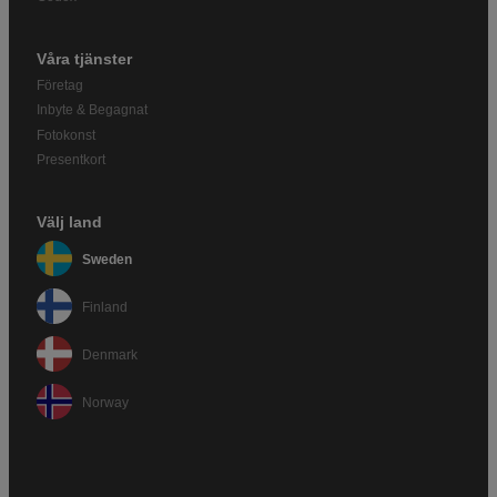
Våra tjänster
Företag
Inbyte & Begagnat
Fotokonst
Presentkort
Välj land
Sweden
Finland
Denmark
Norway