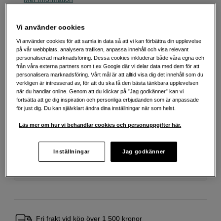
Vi använder cookies
1 290
SEK
Vi använder cookies för att samla in data så att vi kan förbättra din upplevelse
på vår webbplats, analysera trafiken, anpassa innehåll och visa relevant
personaliserad marknadsföring. Dessa cookies inkluderar både våra egna och
Antal
Lägg i kundvagn
från våra externa partners som t.ex Google där vi delar data med dem för att
personalisera marknadsföring. Vårt mål är att alltid visa dig det innehåll som du
verkligen är intresserad av, för att du ska få den bästa tänkbara upplevelsen
när du handlar online. Genom att du klickar på ”Jag godkänner” kan vi
fortsätta att ge dig inspiration och personliga erbjudanden som är anpassade
Delbetala från 78 SEK/mån via
för just dig. Du kan självklart ändra dina inställningar när som helst.
Exempel: 48 mån, 78 SEK/mån, totalt 4 323 SEK, effektiv ränta 10,45 %
Startavgift 579 SEK, aviavgift 45 SEK/mån tillkommer
Läs mer om hur vi behandlar cookies och personuppgifter här.
Att låna kostar pengar!
Om du inte kan betala tillbaka skulden i tid
riskerar du en betalningsanmärkning. Det kan leda till svårigheter att få hyra
Inställningar
Jag godkänner
bostad, teckna abonnemang och få nya lån. För stöd, vänd dig till budget-
och skuldrådgivningen i din kommun. Kontaktuppgifter finns på
konsumentverket.se (öppnas i ny flik)
Fri frakt vid köp över 1 500 kronor