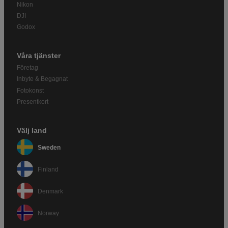
Nikon
DJI
Godox
Våra tjänster
Företag
Inbyte & Begagnat
Fotokonst
Presentkort
Välj land
Sweden
Finland
Denmark
Norway