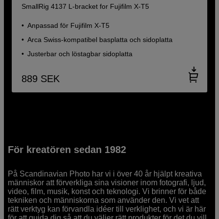
SmallRig 4137 L-bracket for Fujifilm X-T5
Anpassad för Fujifilm X-T5
Arca Swiss-kompatibel basplatta och sidoplatta
Justerbar och löstagbar sidoplatta
889
SEK
För kreatören sedan 1982
På Scandinavian Photo har vi i över 40 år hjälpt kreativa
människor att förverkliga sina visioner inom fotografi, ljud,
video, film, musik, konst och teknologi. Vi brinner för både
tekniken och människorna som använder den. Vi vet att
rätt verktyg kan förvandla idéer till verklighet, och vi är här
för att guida dig så att du väljer rätt produkter för det du vill