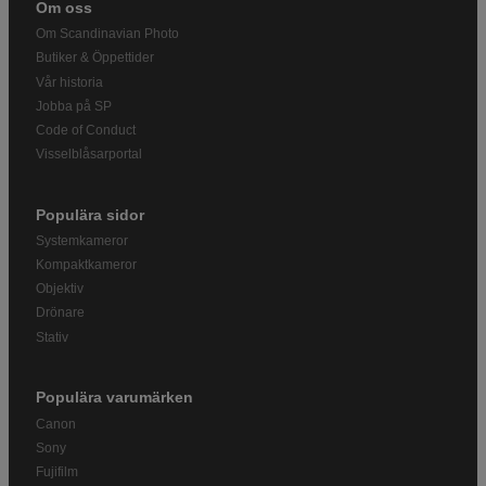
Om oss
Om Scandinavian Photo
Butiker & Öppettider
Vår historia
Jobba på SP
Code of Conduct
Visselblåsarportal
Populära sidor
Systemkameror
Kompaktkameror
Objektiv
Drönare
Stativ
Populära varumärken
Canon
Sony
Fujifilm