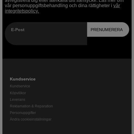
avregistrera dig eller återkalla ditt samtycke. Läs mer om
vår personuppgiftsbehandling och dina rättigheter i
vår
integritetspolicy.
E-Post
PRENUMERERA
Kundservice
Kundservice
Köpvillkor
Leverans
Reklamation & Reparation
Personuppgifter
Ändra cookieinställningar