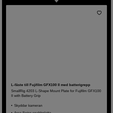
L-fäste till Fujifilm GFX100 II med batterigrepp
SmallRig 4203 L-Shape Mount Plate for Fujifilm GFX100
II with Battery Grip
Skyddar kameran
Arca Swiss snabbplatta