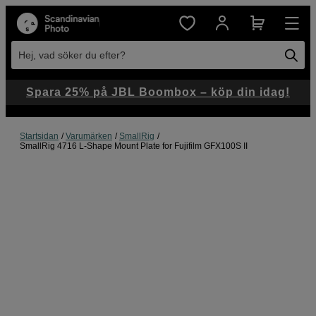
Hej, vad söker du efter?
Spara 25% på JBL Boombox – köp din idag!
Startsidan
Varumärken
SmallRig
SmallRig 4716 L-Shape Mount Plate for Fujifilm GFX100S II