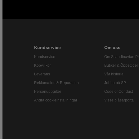
Kundservice
Om oss
Kundservice
Om Scandinavian P
Köpvillkor
Butiker & Öppettider
Leverans
Vår historia
Reklamation & Reparation
Jobba på SP
Personuppgifter
Code of Conduct
Ändra cookieinställningar
Visselblåsarportal