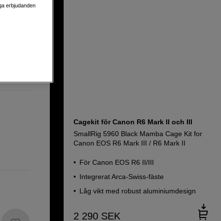
liga erbjudanden
S R6 Mark
Cagekit för Canon R6 Mark II och III
SmallRig 5960 Black Mamba Cage Kit for
Canon EOS R6 Mark III / R6 Mark II
För Canon EOS R6 II/III
Integrerat Arca-Swiss-fäste
Låg vikt med robust aluminiumdesign
2 290
SEK