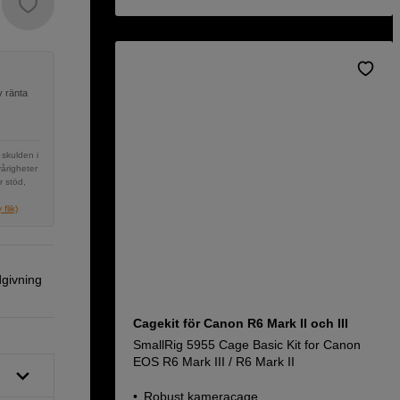
v ränta
 skulden i
vårigheter
r stöd,
flik)
dgivning
Cagekit för Canon R6 Mark II och III
SmallRig 5955 Cage Basic Kit for Canon
EOS R6 Mark III / R6 Mark II
Robust kameracage