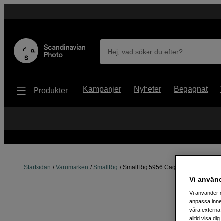
Hej, vad söker du efter?
Kampanjer
Nyheter
Begagnat
Produkter
Startsidan
Varumärken
SmallRig
SmallRig 5956 Cage Basic Kit for Ca
Vi använ
Vi använder c
anpassa inne
våra externa 
alltid visa d