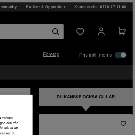
ommunity
Butiker & Öppettider
Kundservice
0770-77 11 00
Företag
Pris inkl. moms
DU KANSKE OCKSÅ GILLAR
 trafiken,
egna och från
rt mål är att
 Canon
lsen när du