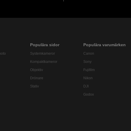
Populära sidor
Populära varumärken
hoto
Systemkameror
Canon
Kompaktkameror
Sony
Objektiv
Fujifilm
Drönare
Nikon
Stativ
DJI
Godox