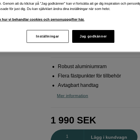
EOS R6 Mark II / III
e. Genom att du klickar på ”Jag godkänner” kan vi fortsätta att ge dig inspiration och person
ade för just dig. Du kan självklart ändra dina inställningar när som helst.
SmallRig
5956 Cage Basic Kit for Canon EO
 hur vi behandlar cookies och personuppgifter här.
III / R6 Mark II (Advanced Edition)
Inställningar
Jag godkänner
Webblager
:
Finns i lager
Butikslager
:
Visa butik
Robust aluminiumram
Flera fästpunkter för tillbehör
Avtagbart handtag
Mer information
1 990
SEK
Antal
Lägg i kundvagn