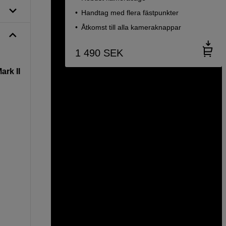
Handtag med flera fästpunkter
Åtkomst till alla kameraknappar
1 490
SEK
ark II