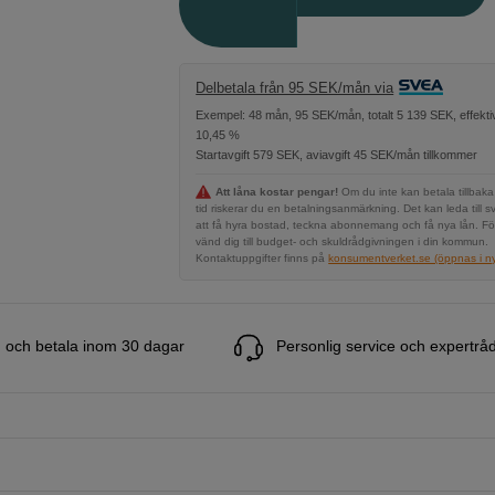
Delbetala från 95 SEK/mån via
Exempel: 48 mån, 95 SEK/mån, totalt 5 139 SEK, effekti
10,45 %
Startavgift 579 SEK, aviavgift 45 SEK/mån tillkommer
Att låna kostar pengar!
Om du inte kan betala tillbaka
tid riskerar du en betalningsanmärkning. Det kan leda till s
att få hyra bostad, teckna abonnemang och få nya lån. Fö
vänd dig till budget- och skuldrådgivningen i din kommun.
Kontaktuppgifter finns på
konsumentverket.se (öppnas i ny 
 och betala inom 30 dagar
Personlig service och expertrå