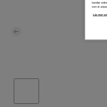
handlar onlin
som är anpass
Läs mer om