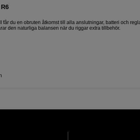
 R6
år du en obruten åtkomst till alla anslutningar, batteri och regl
rar den naturliga balansen när du riggar extra tillbehör.
n