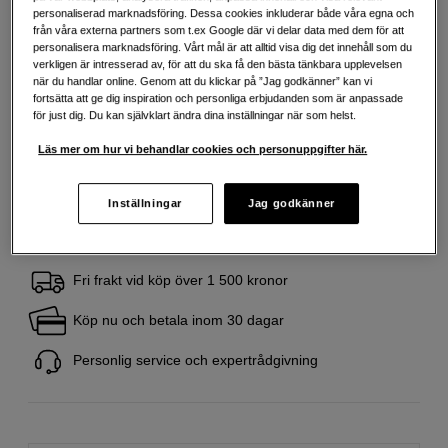
Mer information
personaliserad marknadsföring. Dessa cookies inkluderar både våra egna och
från våra externa partners som t.ex Google där vi delar data med dem för att
personalisera marknadsföring. Vårt mål är att alltid visa dig det innehåll som du
verkligen är intresserad av, för att du ska få den bästa tänkbara upplevelsen
199
SEK
när du handlar online. Genom att du klickar på ”Jag godkänner” kan vi
fortsätta att ge dig inspiration och personliga erbjudanden som är anpassade
Handla tryggt med delbetalning eller faktura
Info
för just dig. Du kan självklart ändra dina inställningar när som helst.
Antal
Lägg i kundvagn
Läs mer om hur vi behandlar cookies och personuppgifter här.
Inställningar
Jag godkänner
Fri frakt vid köp över 1 500 kronor
Köp nu och betala inom 30 dagar
Personlig service och expertrådgivning