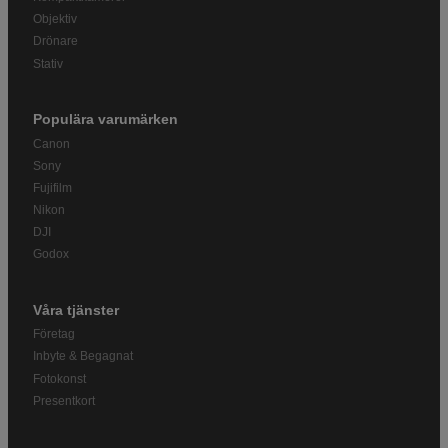
Objektiv
Drönare
Stativ
Populära varumärken
Canon
Sony
Fujifilm
Nikon
DJI
Godox
Våra tjänster
Företag
Inbyte & Begagnat
Fotokonst
Presentkort