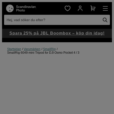
Hej, vad söker du efter?
Spara 25% på JBL Boombox – köp din idag!
Startsidan
Varumärken
SmallRig
SmallRig 6049 mini Tripod for DJI Osmo Pocket 4 / 3