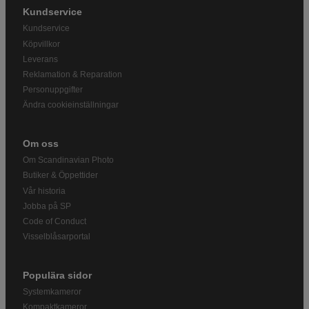
Kundservice
Kundservice
Köpvillkor
Leverans
Reklamation & Reparation
Personuppgifter
Ändra cookieinställningar
Om oss
Om Scandinavian Photo
Butiker & Öppettider
Vår historia
Jobba på SP
Code of Conduct
Visselblåsarportal
Populära sidor
Systemkameror
Kompaktkameror