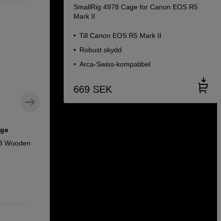
SmallRig 4978 Cage for Canon EOS R5
Mark II
Till Canon EOS R5 Mark II
Robust skydd
Arca-Swiss-kompatibel
669
SEK
age
Multiverktyg för kameraplattor, cage
och skruvar
93 Wooden
SmallRig Folding Screwdriver Kit 2373
849
SEK