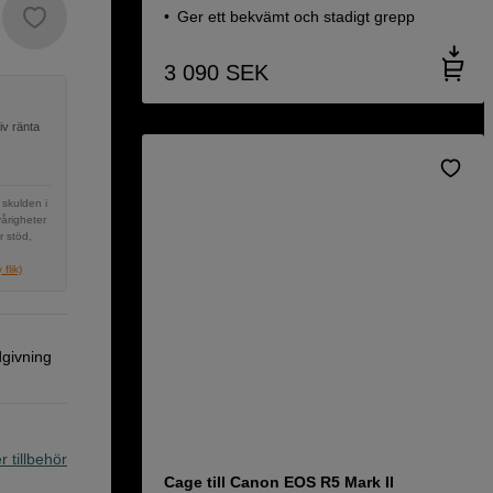
Ger ett bekvämt och stadigt grepp
3 090
SEK
iv ränta
 skulden i
vårigheter
r stöd,
flik)
dgivning
r tillbehör
Cage till Canon EOS R5 Mark II