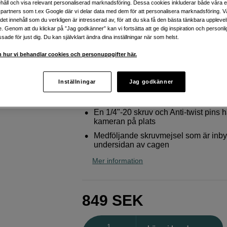
håll och visa relevant personaliserad marknadsföring. Dessa cookies inkluderar både våra 
R6
partners som t.ex Google där vi delar data med dem för att personalisera marknadsföring. Vå
ig det innehåll som du verkligen är intresserad av, för att du ska få den bästa tänkbara uppleve
SmallRig
Cage 2982 För EOS R5 C, R5, R6
e. Genom att du klickar på ”Jag godkänner” kan vi fortsätta att ge dig inspiration och person
ade för just dig. Du kan självklart ändra dina inställningar när som helst.
Webblager
:
Finns i lager
 hur vi behandlar cookies och personuppgifter här.
Butikslager
:
Visa butik
Inställningar
Jag godkänner
Cagen passar Canon EOS R5 och R
En 1/4"-20 skruv och Anti-twist pins h
kameran på plats
Medföljande skruvmejsel som är inb
undersidan av cagen
Mer information
849
SEK
Antal