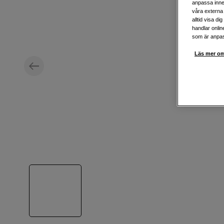
anpassa inne
våra externa 
alltid visa d
handlar onlin
som är anpass
Läs mer om