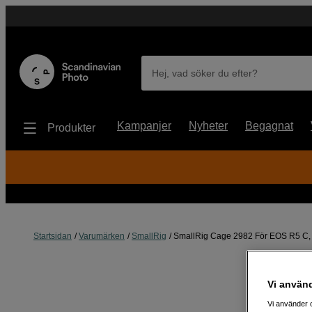
Hej, vad söker du efter?
Kampanjer
Nyheter
Begagnat
Produkter
Startsidan
Varumärken
SmallRig
SmallRig Cage 2982 För EOS R5 C,
Vi använ
Vi använder c