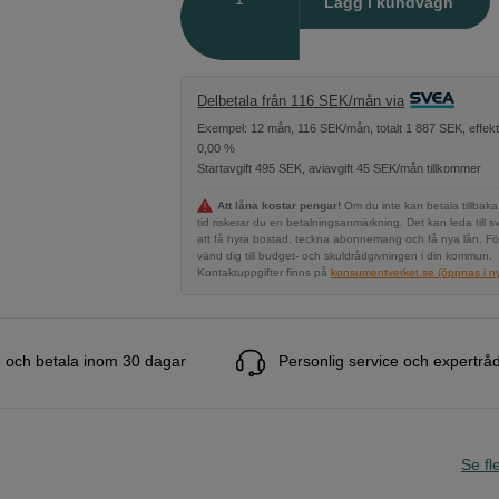
Lägg i kundvagn
Delbetala från 116 SEK/mån via
Exempel: 12 mån, 116 SEK/mån, totalt 1 887 SEK, effekt
0,00 %
Startavgift 495 SEK, aviavgift 45 SEK/mån tillkommer
Att låna kostar pengar!
Om du inte kan betala tillbaka
tid riskerar du en betalningsanmärkning. Det kan leda till s
att få hyra bostad, teckna abonnemang och få nya lån. Fö
vänd dig till budget- och skuldrådgivningen i din kommun.
Kontaktuppgifter finns på
konsumentverket.se (öppnas i ny 
 och betala inom 30 dagar
Personlig service och expertrå
Se fle