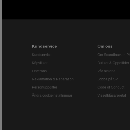
Kundservice
Om oss
Kundservice
Om Scandinavian P
Köpvillkor
Butiker & Öppettider
Leverans
Vår historia
Reklamation & Reparation
Jobba på SP
Personuppgifter
Code of Conduct
Ändra cookieinställningar
Visselblåsarportal