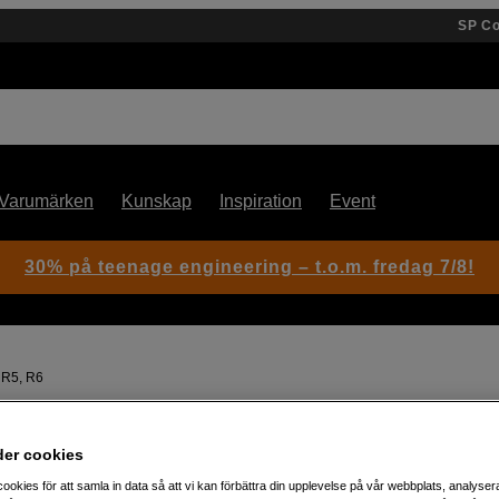
SP C
Varumärken
Kunskap
Inspiration
Event
30% på teenage engineering – t.o.m. fredag 7/8!
 R5, R6
Artikelnummer: 1049046
der cookies
Cage till Canon EOS R5 C, R5
ookies för att samla in data så att vi kan förbättra din upplevelse på vår webbplats, analysera