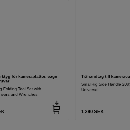
rktyg för kameraplattor, cage
Trähandtag till kamerac
ruvar
SmallRig Side Handle 20
g Folding Tool Set with
Universal
rivers and Wrenches
EK
1 290
SEK