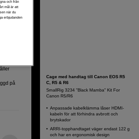
egna och från
rt mål är att
lsen när du
liga erbjudanden
6
åller
Cage med handtag till Canon EOS R5
C, R5 & R6
yggd på
SmallRig 3234 "Black Mamba" Kit For
Canon R5/R6
Anpassade kabelklämma låser HDMI-
kabeln för att förhindra avbrott och
brytskador
ARRI-topphandtaget väger endast 122 g
och har en ergonomisk design