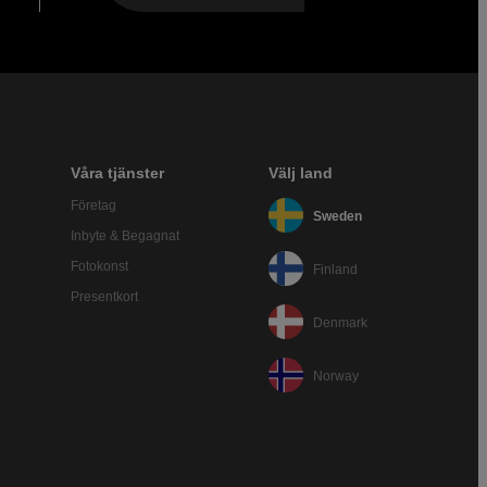
Våra tjänster
Välj land
Företag
Sweden
Inbyte & Begagnat
Fotokonst
Finland
Presentkort
Denmark
Norway