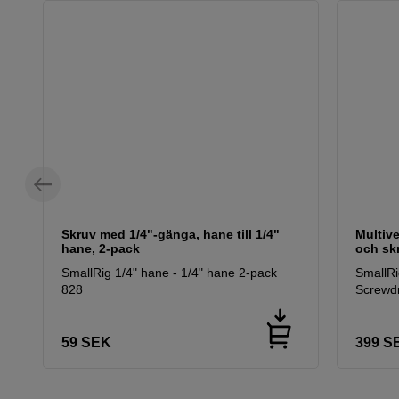
Skruv med 1/4"-gänga, hane till 1/4"
Multive
hane, 2-pack
och sk
SmallRig 1/4" hane - 1/4" hane 2-pack
SmallRi
828
Screwd
59
SEK
399
S