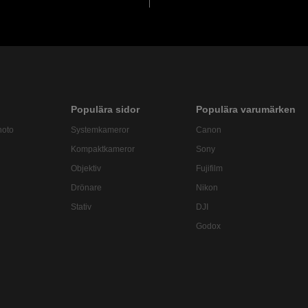
Populära sidor
Populära varumärken
hoto
Systemkameror
Canon
Kompaktkameror
Sony
Objektiv
Fujifilm
Drönare
Nikon
Stativ
DJI
Godox