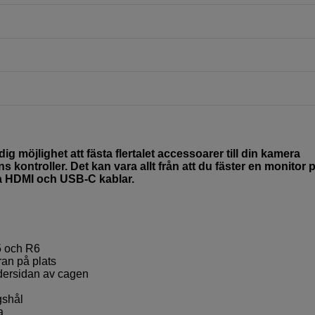
möjlighet att fästa flertalet accessoarer till din kamera
ontroller. Det kan vara allt från att du fäster en monitor 
ina HDMI och USB-C kablar.
5 och R6
ran på plats
dersidan av cagen
gshål
a