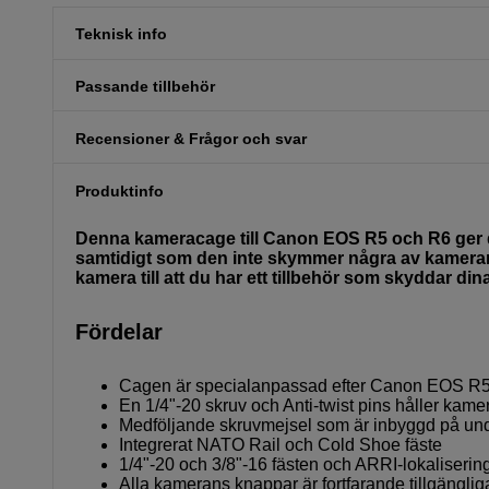
Teknisk info
Passande tillbehör
Recensioner & Frågor och svar
Produktinfo
Denna kameracage till Canon EOS R5 och R6 ger dig 
samtidigt som den inte skymmer några av kamerans k
kamera till att du har ett tillbehör som skyddar d
Fördelar
Cagen är specialanpassad efter Canon EOS R
En 1/4"-20 skruv och Anti-twist pins håller kame
Medföljande skruvmejsel som är inbyggd på un
Integrerat NATO Rail och Cold Shoe fäste
1/4"-20 och 3/8"-16 fästen och ARRI-lokaliserin
Alla kamerans knappar är fortfarande tillgänglig