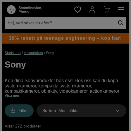
Hej, vad söker du efter?
30% rabatt på teenage engineering – köp här!
Startsidan
Varumärken
Sony
Sony
Köp dina Sonyprodukter hos oss! Hos oss kan du köpa
systemkameror, kompakta systemkameror,
kompaktkameror, objektiv, videokameror, actionkameror
Visa mer
och tillbehör från Sony både online och i butik. Vi har ett
brett utbud av Sonyprodukter med allt från instegsmodeller
till proffesionella high end-kameror.
Filter
Sortera
:
Mest sålda
Visar 272 produkter