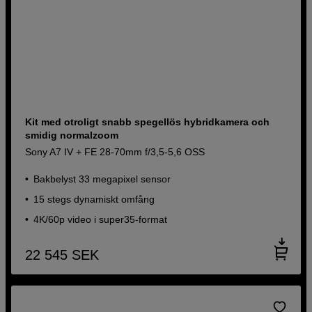
Kit med otroligt snabb spegellös hybridkamera och
smidig normalzoom
Sony A7 IV + FE 28-70mm f/3,5-5,6 OSS
Bakbelyst 33 megapixel sensor
15 stegs dynamiskt omfång
4K/60p video i super35-format
22 545
SEK