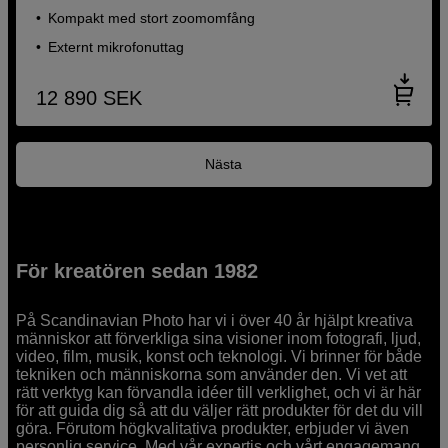
Kompakt med stort zoomomfång
Externt mikrofonuttag
12 890
SEK
Nästa
För kreatören sedan 1982
På Scandinavian Photo har vi i över 40 år hjälpt kreativa
människor att förverkliga sina visioner inom fotografi, ljud,
video, film, musik, konst och teknologi. Vi brinner för både
tekniken och människorna som använder den. Vi vet att
rätt verktyg kan förvandla idéer till verklighet, och vi är här
för att guida dig så att du väljer rätt produkter för det du vill
göra. Förutom högkvalitativa produkter, erbjuder vi även
personlig service. Med vår expertis och vårt engagemang