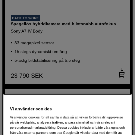
BACK TO WORK
Spegellös hybridkamera med blixtsnabb autofokus
Sony A7 IV Body
33 megapixel sensor
15 stegs dynamiskt omfång
5-axlig bildstabilisering på 5,5 steg
23 790
SEK
Vi använder cookies
Vi använder cookies för att samla in data så att vi kan förbättra din upplevelse
på vår webbplats, analysera trafiken, anpassa innehåll och visa relevant
personaliserad marknadsföring. Dessa cookies inkluderar både våra egna och
från våra externa partners som t.ex Google där vi delar data med dem för att