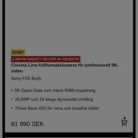
NYHET
2 200 KR RABATT VID KÖP AV OBJEKTIV
Cinema Line-fullformatskamera för profesionell 5K-
video
Sony FX5 Body
5K Open Gate och intern RAW-inspelning
16,6MP och 16 stegs dynamiskt omfång
Three Base ISO för rena och brusfria bilder
61 990
SEK