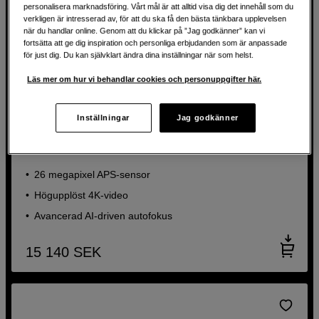
personalisera marknadsföring. Vårt mål är att alltid visa dig det innehåll som du
verkligen är intresserad av, för att du ska få den bästa tänkbara upplevelsen
när du handlar online. Genom att du klickar på ”Jag godkänner” kan vi
fortsätta att ge dig inspiration och personliga erbjudanden som är anpassade
för just dig. Du kan självklart ändra dina inställningar när som helst.
Läs mer om hur vi behandlar cookies och personuppgifter här.
Kompakt kamera med avancerad autofokus och 4K-
Inställningar
Jag godkänner
upplösning
Sony A6700
26 megapixel APS-sensor
Högupplöst 4K-video
Avancerad AI-driven autofokus
15 140
SEK