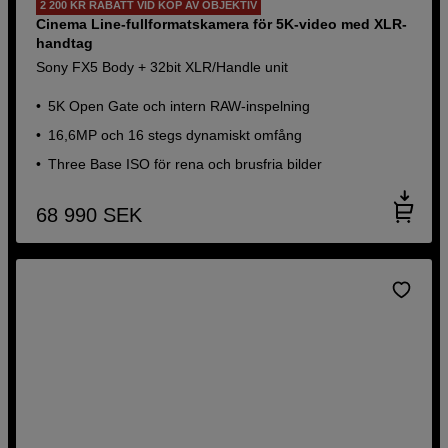
2 200 KR RABATT VID KÖP AV OBJEKTIV
Cinema Line-fullformatskamera för 5K-video med XLR-
handtag
Sony FX5 Body + 32bit XLR/Handle unit
5K Open Gate och intern RAW-inspelning
16,6MP och 16 stegs dynamiskt omfång
Three Base ISO för rena och brusfria bilder
68 990
SEK