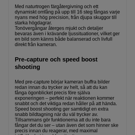
Med naturtrogen färgåtergivning och ett
dynamiskt omfång på upp till 16 steg fångas varje
nyans med hög precision, från djupa skuggor till
starka högdagrar.
Tonövergångar återges mjukt och detaljer
bevaras även i krävande ljussituationer, vilket ger
en bild som känns både balanserad och livfull
direkt från kameran.
Pre-capture och speed boost
shooting
Med pre-capture börjar kameran buffra bilder
redan innan du trycker av helt, så att du kan
fånga ögonblicket precis före själva
exponeringen – perfekt när reaktionen kommer
snabbt och det viktiga redan håller på att hända.
Speed boost shooting ger samtidigt en extra
snabb bildtagning när du väl trycker av.
Tillsammans gör funktionerna att du inte bara
fångar det du ser – utan även det som hinner ske
precis innan du reagerar, med maximal