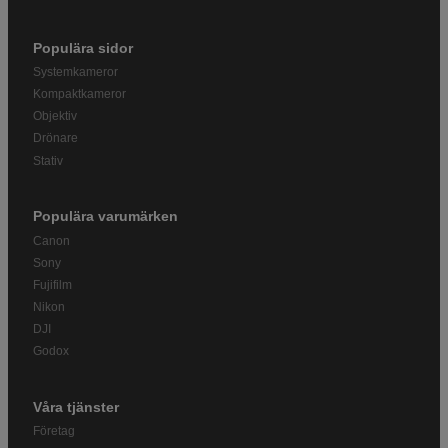
Populära sidor
Systemkameror
Kompaktkameror
Objektiv
Drönare
Stativ
Populära varumärken
Canon
Sony
Fujifilm
Nikon
DJI
Godox
Våra tjänster
Företag