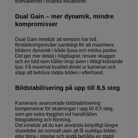
träffsäkerhet i snabba situationer.
Dual Gain – mer dynamik, mindre
kompromisser
Dual Gain innebär att sensorn har två
förstärkningsnivåer samtidigt för att maximera
bildens dynamik i både ljusa och mörka partier.
Det ger mer detalj i högdagrar, renare skuggor
och en bild som håller ihop även i riktigt krävande
ljus. Få maximal kvalitet direkt ur kameran och
slipp att behöva rädda bilden i efterhand.
Bildstabilisering på upp till 8,5 steg
Kamerans avancerade bildstabilisering
kompenserar för skakningar i upp till 8,5 steg,
som ger extra trygghet vid handhållen
fotografering och filmning.
Det innebär att du kan använda betydligt längre
slutartider än normalt utan att få suddiga bilder,
eller filma i rörelse och ändå behålla en stabil