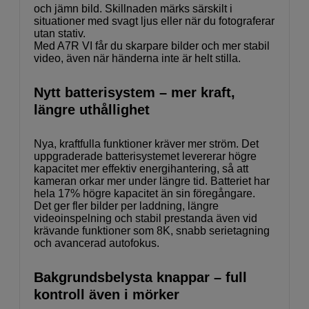
och jämn bild. Skillnaden märks särskilt i
situationer med svagt ljus eller när du fotograferar
utan stativ.
Med A7R VI får du skarpare bilder och mer stabil
video, även när händerna inte är helt stilla.
Nytt batterisystem – mer kraft,
längre uthållighet
Nya, kraftfulla funktioner kräver mer ström. Det
uppgraderade batterisystemet levererar högre
kapacitet mer effektiv energihantering, så att
kameran orkar mer under längre tid. Batteriet har
hela 17% högre kapacitet än sin föregångare.
Det ger fler bilder per laddning, längre
videoinspelning och stabil prestanda även vid
krävande funktioner som 8K, snabb serietagning
och avancerad autofokus.
Bakgrundsbelysta knappar – full
kontroll även i mörker