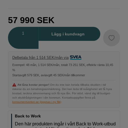
57 990
SEK
Antal
Lägg i kundvagn
Delbetala från 1 514 SEK/mån via
Exempel: 48 mån, 1 514 SEK/mån, totalt 73 251 SEK, effektiv ränta 10,45
%
Startavgift 579 SEK, aviavgift 45 SEK/mån tillkommer
Att låna kostar pengar!
Om du inte kan betala tillbaka skulden i tid
riskerar du en betalningsanmärkning. Det kan leda till svårigheter att få hyra
bostad, teckna abonnemang och få nya lån. För stöd, vänd dig till budget-
och skuldrådgivningen i din kommun. Kontaktuppgifter finns på
konsumentverket.se (öppnas i ny flik)
Back to Work
Den här produkten ingår i vårt Back to Work-utbud