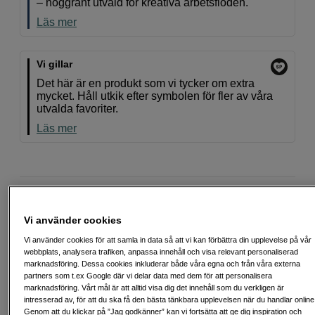
– noggrant utvald för kreativa arbetsflöden.
Läs mer
Vi gillar
Det här är en produkt som vi tycker om extra
mycket. Håll utkik efter symbolen för fler av våra
utvalda favoriter.
Läs mer
Fri frakt vid köp över 1 500 kronor
Vi använder cookies
Köp nu och betala inom 30 dagar
Vi använder cookies för att samla in data så att vi kan förbättra din upplevelse på vår
webbplats, analysera trafiken, anpassa innehåll och visa relevant personaliserad
Personlig service och expertrådgivning
marknadsföring. Dessa cookies inkluderar både våra egna och från våra externa
partners som t.ex Google där vi delar data med dem för att personalisera
marknadsföring. Vårt mål är att alltid visa dig det innehåll som du verkligen är
intresserad av, för att du ska få den bästa tänkbara upplevelsen när du handlar online
Genom att du klickar på ”Jag godkänner” kan vi fortsätta att ge dig inspiration och