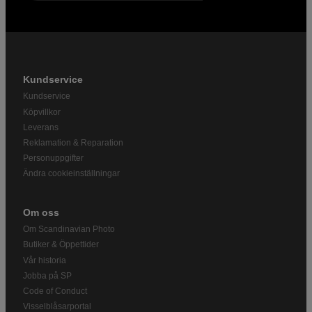
Kundservice
Kundservice
Köpvillkor
Leverans
Reklamation & Reparation
Personuppgifter
Ändra cookieinställningar
Om oss
Om Scandinavian Photo
Butiker & Öppettider
Vår historia
Jobba på SP
Code of Conduct
Visselblåsarportal