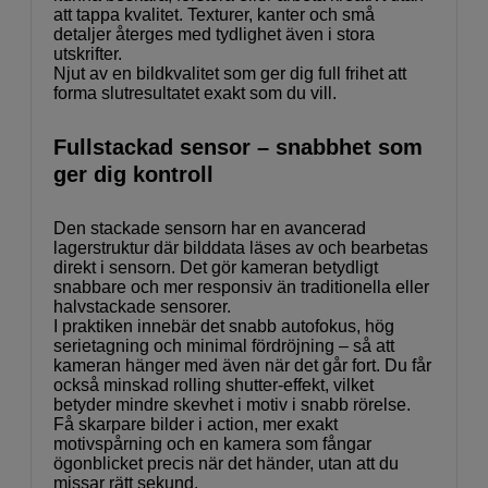
att tappa kvalitet. Texturer, kanter och små
detaljer återges med tydlighet även i stora
utskrifter.
Njut av en bildkvalitet som ger dig full frihet att
forma slutresultatet exakt som du vill.
Fullstackad sensor – snabbhet som
ger dig kontroll
Den stackade sensorn har en avancerad
lagerstruktur där bilddata läses av och bearbetas
direkt i sensorn. Det gör kameran betydligt
snabbare och mer responsiv än traditionella eller
halvstackade sensorer.
I praktiken innebär det snabb autofokus, hög
serietagning och minimal fördröjning – så att
kameran hänger med även när det går fort. Du får
också minskad rolling shutter-effekt, vilket
betyder mindre skevhet i motiv i snabb rörelse.
Få skarpare bilder i action, mer exakt
motivspårning och en kamera som fångar
ögonblicket precis när det händer, utan att du
missar rätt sekund.