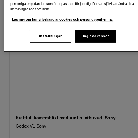
personliga erbjudanden som är anpassade för just dig. Du kan självklart ändra dina
Passande tillbehör
Se fler tillbehör
inställningar när som helst.
Läs mer om hur vi behandlar cookies och personuppgifter här.
Inställningar
Jag godkänner
Kraftfull kamerablixt med runt blixthuvud, Sony
Godox V1 Sony