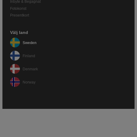
Inbyte & Begagnat
Fotokonst
Presentkort
Välj land
Sweden
Finland
Denmark
Norway