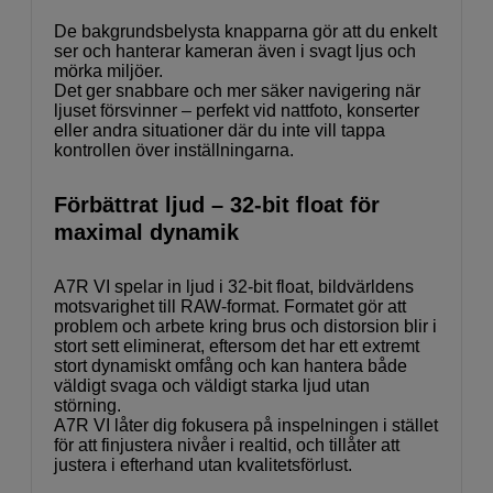
De bakgrundsbelysta knapparna gör att du enkelt
ser och hanterar kameran även i svagt ljus och
mörka miljöer.
Det ger snabbare och mer säker navigering när
ljuset försvinner – perfekt vid nattfoto, konserter
eller andra situationer där du inte vill tappa
kontrollen över inställningarna.
Förbättrat ljud – 32-bit float för
maximal dynamik
A7R VI spelar in ljud i 32-bit float, bildvärldens
motsvarighet till RAW-format. Formatet gör att
problem och arbete kring brus och distorsion blir i
stort sett eliminerat, eftersom det har ett extremt
stort dynamiskt omfång och kan hantera både
väldigt svaga och väldigt starka ljud utan
störning.
A7R VI låter dig fokusera på inspelningen i stället
för att finjustera nivåer i realtid, och tillåter att
justera i efterhand utan kvalitetsförlust.