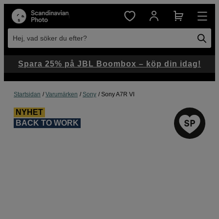
Hej, vad söker du efter?
Spara 25% på JBL Boombox – köp din idag!
Startsidan
Varumärken
Sony
Sony A7R VI
NYHET
BACK TO WORK