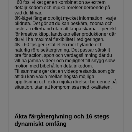
i 60 fps, vilket ger en kombination av extrem
detaljrikedom och mjuka rörelser beroende på
vad du filmar.
8K-läget fångar otroligt mycket information i varje
bildruta. Det gör att du kan beskära, zooma och
justera i efterhand utan att tappa skärpa – perfekt
för kreativa klipp, landskap eller produktioner där
du vill ha maximal flexibilitet i redigeringen.
4K i 60 fps ger i stället en mer flytande och
naturlig rörelseåtergivning. Det passar särskilt
bra för action, sport och vardagsfilmning där du
vill ha jämna videor och möjlighet till snygg slow
motion med bibehållen detaljrikedom.
Tillsammans ger det en videoprestanda som gör
att du kan växla mellan högsta möjliga
upplösning och extra mjuka rörelser beroende på
situation, utan att kompromissa med kvaliteten.
Äkta färgåtergivning och 16 stegs
dynamiskt omfång