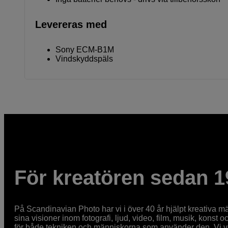
Levereras med
Sony ECM-B1M
Vindskyddspäls
För kreatören sedan 1
På Scandinavian Photo har vi i över 40 år hjälpt kreativa mä
sina visioner inom fotografi, ljud, video, film, musik, konst o
för både tekniken och människorna som använder den. Vi vet