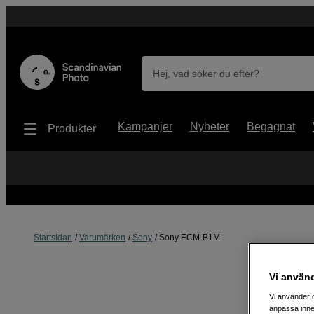
Hej, vad söker du efter?
Kampanjer
Nyheter
Begagnat
Produkter
Startsidan
Varumärken
Sony
Sony ECM-B1M
Vi använ
Vi använder c
anpassa inne