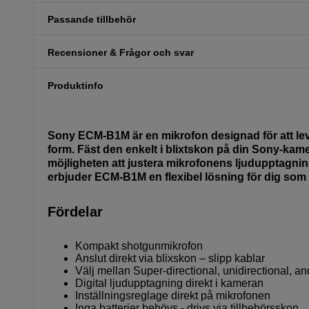
Passande tillbehör
Recensioner & Frågor och svar
Produktinfo
Sony ECM-B1M är en mikrofon designad för att leve
form. Fäst den enkelt i blixtskon på din Sony-kamer
möjligheten att justera mikrofonens ljudupptagni
erbjuder ECM-B1M en flexibel lösning för dig som 
Fördelar
Kompakt shotgunmikrofon
Anslut direkt via blixskon – slipp kablar
Välj mellan Super-directional, unidirectional, a
Digital ljudupptagning direkt i kameran
Inställningsreglage direkt på mikrofonen
Inga batterier behövs - drivs via tillbehörsskon