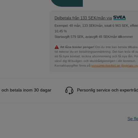
Delbetala från 133 SEK/mån via
Exempel: 48 mån, 133 SEK/mån, totalt 6 963 SEK, effekt
10,45 %
Startavgift 579 SEK, aviavgift 45 SEK/mån tillkommer
Att låna kostar pengar!
Om du inte kan betala tillbaka
tid riskerar du en betalningsanmärkning. Det kan leda till s
att få hyra bostad, teckna abonnemang och få nya lån. Fö
vänd dig till budget- och skuldrådgivningen i din kommun.
Kontaktuppgifter finns på
konsumentverket.se (öppnas i ny 
 och betala inom 30 dagar
Personlig service och expertrå
Se fle