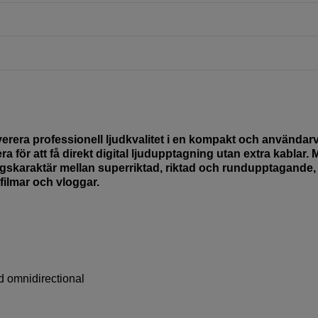
rera professionell ljudkvalitet i en kompakt och användar
a för att få direkt digital ljudupptagning utan extra kablar.
ngskaraktär mellan superriktad, riktad och rundupptagande,
filmar och vloggar.
nd omnidirectional