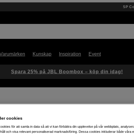
SP C
Varumärken
Kunskap
Inspiration
Event
Spara 25% på JBL Boombox – köp din idag!
der cookies
Artikelnummer: 1045053
ookies för att samla in data så att vi kan förbättra din upplevelse på vår webbplats, analysera
Kompakt och unik kameramik
håll och visa relevant personaliserad marknadsföring. Dessa cookies inkluderar både våra 