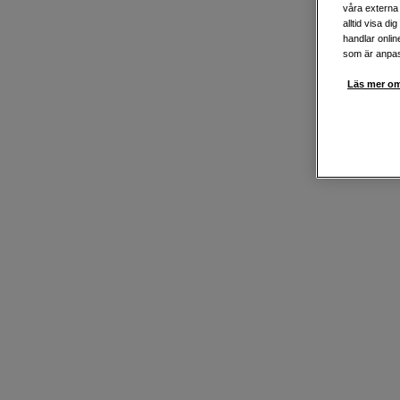
våra externa 
alltid visa d
handlar onlin
som är anpass
Läs mer om