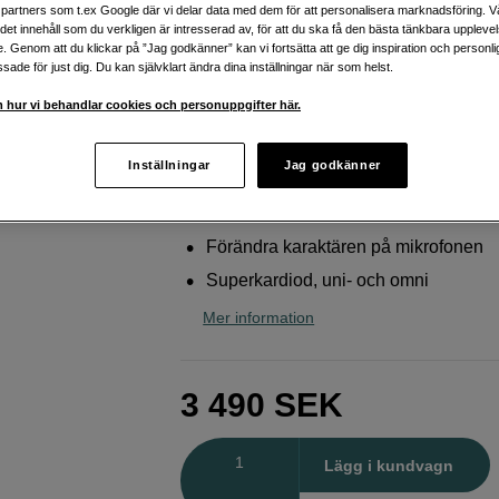
till Sony
partners som t.ex Google där vi delar data med dem för att personalisera marknadsföring. Vå
ig det innehåll som du verkligen är intresserad av, för att du ska få den bästa tänkbara uppleve
Sony
ECM-B1M
e. Genom att du klickar på ”Jag godkänner” kan vi fortsätta att ge dig inspiration och person
ade för just dig. Du kan självklart ändra dina inställningar när som helst.
 hur vi behandlar cookies och personuppgifter här.
Webblager
:
Finns i lager
Butikslager
:
Visa butik
Inställningar
Jag godkänner
Digital ljudupptagning
Förändra karaktären på mikrofonen
Superkardiod, uni- och omni
Mer information
3 490
SEK
Antal
Lägg i kundvagn