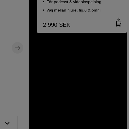
För podcast & videoinspelning
Välj mellan njure, fig.8 & omni
2 990
SEK