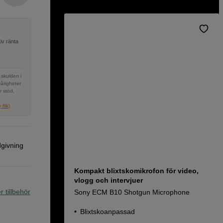
iv ränta
 skulden i
vårigheter
r stöd,
flik)
dgivning
Kompakt blixtskomikrofon för video,
vlogg och intervjuer
r tillbehör
Sony ECM B10 Shotgun Microphone
Blixtskoanpassad