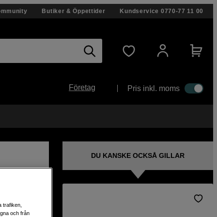
ommunity
Butiker & Öppettider
Kundservice
0770-77 11 00
Företag
Pris inkl. moms
DU KANSKE OCKSÅ GILLAR
 trafiken,
rofon
egna och från