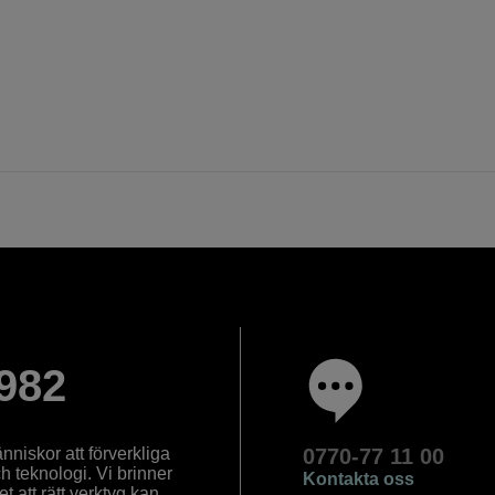
982
nniskor att förverkliga
0770-77 11 00
ch teknologi. Vi brinner
Kontakta oss
 att rätt verktyg kan