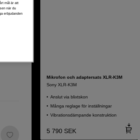
rt mål är att
lsen när du
liga erbjudanden
Mikrofon och adaptersats XLR-K3M
Sony XLR-K3M
Anslut via blixtskon
Många reglage för inställningar
Vibrationsdämpande konstruktion
5 790
SEK