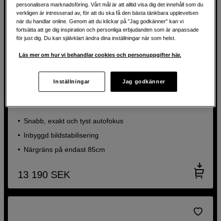
personalisera marknadsföring. Vårt mål är att alltid visa dig det innehåll som du
verkligen är intresserad av, för att du ska få den bästa tänkbara upplevelsen
när du handlar online. Genom att du klickar på ”Jag godkänner” kan vi
fortsätta att ge dig inspiration och personliga erbjudanden som är anpassade
för just dig. Du kan självklart ändra dina inställningar när som helst.
Läs mer om hur vi behandlar cookies och personuppgifter här.
Lätt och ljusstark telezoom med en avancerad optisk
Inställningar
Jag godkänner
design
Tamron 70-180mm f/2,8 Di III VC VXD G2 Sony FE
Snabb, exakt och tyst autofokus
Inbyggd bildstabilisering
Närgräns på endast 85cm
13 190
SEK