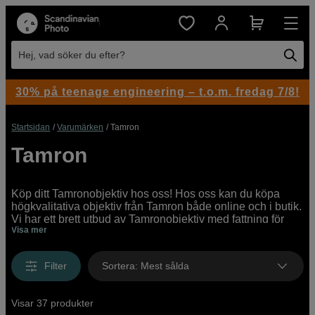
Hej, vad söker du efter?
30% på teenage engineering – t.o.m. fredag 7/8!
Startsidan
Varumärken
Tamron
Tamron
Köp ditt Tamronobjektiv hos oss! Hos oss kan du köpa
högkvalitativa objektiv från Tamron både online och i butik.
Vi har ett brett utbud av Tamronobjektiv med fattning för
Visa mer
Canon, Nikon och Sony.
Filter
Sortera
:
Mest sålda
Visar 37 produkter