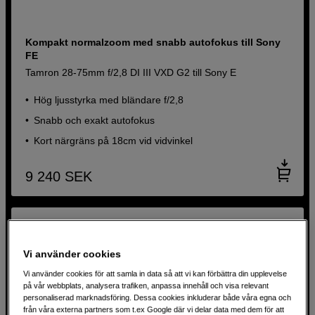
Kompakt normalzoom med snabb autofokus till Sony
FE
Tamron 28-75mm f/2,8 DI III VXD G2 till Sony E
Hög ljusstyrka med bländare f/2,8
Snabb och exakt autofokus
Kort närgräns på 18cm vid vidvinkel
9 240
SEK
Vi använder cookies
Vi använder cookies för att samla in data så att vi kan förbättra din upplevelse
på vår webbplats, analysera trafiken, anpassa innehåll och visa relevant
personaliserad marknadsföring. Dessa cookies inkluderar både våra egna och
från våra externa partners som t.ex Google där vi delar data med dem för att