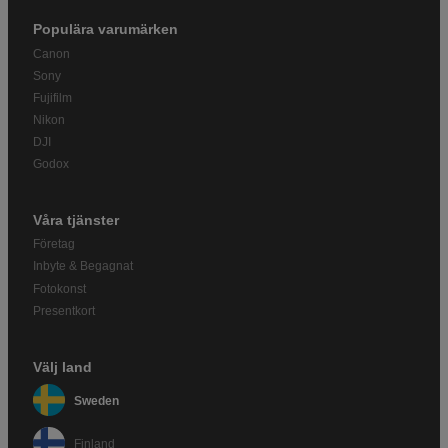
Populära varumärken
Canon
Sony
Fujifilm
Nikon
DJI
Godox
Våra tjänster
Företag
Inbyte & Begagnat
Fotokonst
Presentkort
Välj land
Sweden
Finland