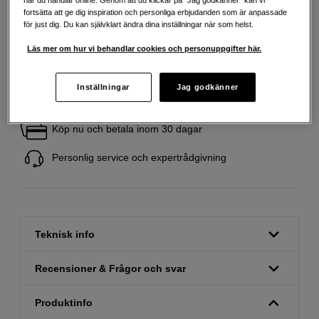
när du handlar online. Genom att du klickar på ”Jag godkänner” kan vi
Antal
Lägg i kundvagn
fortsätta att ge dig inspiration och personliga erbjudanden som är anpassade
för just dig. Du kan självklart ändra dina inställningar när som helst.
Läs mer om hur vi behandlar cookies och personuppgifter här.
Inställningar
Jag godkänner
Fri frakt vid köp över 1 500 kronor
Köp nu och betala inom 30 dagar
Personlig service och expertrådgivning
Teknisk info
Recensioner & Frågor och svar
Produktinfo