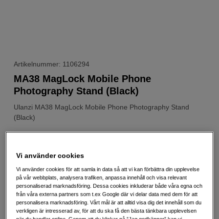
Artikelnummer: 1106294
MA38 MagLock Mobile Phone
Photography Stand (Black)
Ulanzi
MA38 MagLock Mobile Phone Photography Stand
(Black)
Webblager
:
Beräknad i lager 2026-09-02
Vi använder cookies
Butikslager
:
Visa butik
Vi använder cookies för att samla in data så att vi kan förbättra din upplevelse
på vår webbplats, analysera trafiken, anpassa innehåll och visa relevant
personaliserad marknadsföring. Dessa cookies inkluderar både våra egna och
449
SEK
från våra externa partners som t.ex Google där vi delar data med dem för att
personalisera marknadsföring. Vårt mål är att alltid visa dig det innehåll som du
Handla tryggt med delbetalning eller faktura
Info
verkligen är intresserad av, för att du ska få den bästa tänkbara upplevelsen