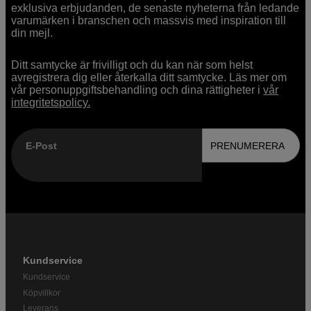
exklusiva erbjudanden, de senaste nyheterna från ledande
varumärken i branschen och massvis med inspiration till
din mejl.
Ditt samtycke är frivilligt och du kan när som helst
avregistrera dig eller återkalla ditt samtycke. Läs mer om
vår personuppgiftsbehandling och dina rättigheter i
vår
integritetspolicy.
E-Post
PRENUMERERA
Kundservice
Kundservice
Köpvillkor
Leverans