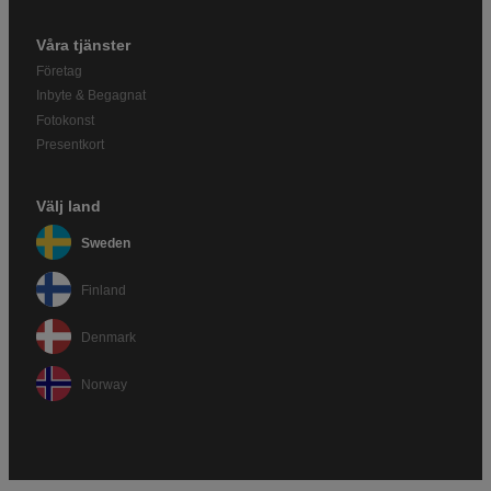
Våra tjänster
Företag
Inbyte & Begagnat
Fotokonst
Presentkort
Välj land
Sweden
Finland
Denmark
Norway