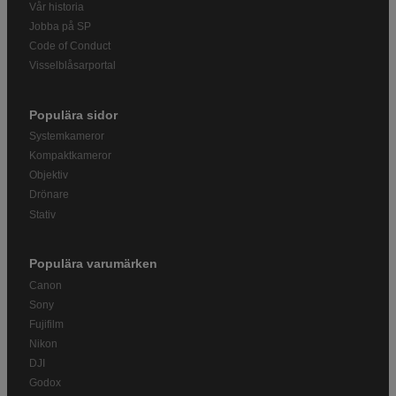
Vår historia
Jobba på SP
Code of Conduct
Visselblåsarportal
Populära sidor
Systemkameror
Kompaktkameror
Objektiv
Drönare
Stativ
Populära varumärken
Canon
Sony
Fujifilm
Nikon
DJI
Godox