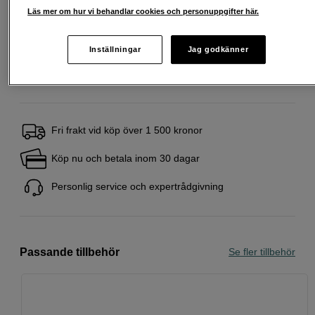
Läs mer om hur vi behandlar cookies och personuppgifter här.
Att låna kostar pengar!
Om du inte kan betala tillbaka skulden i tid
riskerar du en betalningsanmärkning. Det kan leda till svårigheter att få hyra
bostad, teckna abonnemang och få nya lån. För stöd, vänd dig till budget-
Inställningar
Jag godkänner
och skuldrådgivningen i din kommun. Kontaktuppgifter finns på
konsumentverket.se (öppnas i ny flik)
Fri frakt vid köp över 1 500 kronor
Köp nu och betala inom 30 dagar
Personlig service och expertrådgivning
Passande tillbehör
Se fler tillbehör