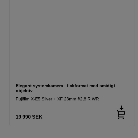
Elegant systemkamera i fickformat med smidigt
objektiv
Fujifilm X-E5 Silver + XF 23mm f/2,8 R WR
19 990
SEK