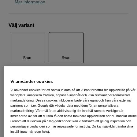
Mer information
Välj variant
Brun
Svart
699
SEK
Vi använder cookies
Vi använder cookies för att samla in data så att vi kan förbättra din upplevelse på vår
Antal
webbplats, analysera trafiken, anpassa innehåll och visa relevant personaliserad
Lägg i kundvagn
marknadsföring. Dessa cookies inkluderar både våra egna och från våra externa
partners som t.ex Google där vi delar data med dem för att personalisera
marknadsföring. Vårt mål är att alltid visa dig det innehåll som du verkligen är
intresserad av, för att du ska få den bästa tänkbara upplevelsen när du handlar online
Genom att du klickar på ”Jag godkänner” kan vi fortsätta att ge dig inspiration och
Delbetala från 103 SEK/mån via
personliga erbjudanden som är anpassade för just dig. Du kan självklart ändra dina
Exempel: 12 mån, 103 SEK/mån, totalt 1 731 SEK, effektiv ränta 0,00 %
inställningar när som helst.
Startavgift 495 SEK, aviavgift 45 SEK/mån tillkommer