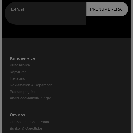
E-Post
PRENUMERERA
Kundservice
Kundservice
Köpvillkor
Leverans
Reklamation & Reparation
Personuppgifter
Ändra cookieinställningar
Om oss
Om Scandinavian Photo
Butiker & Öppettider