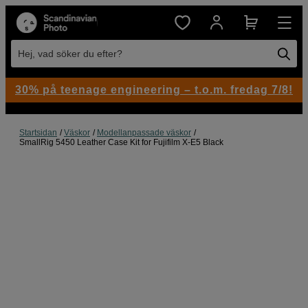
Hej, vad söker du efter?
30% på teenage engineering – t.o.m. fredag 7/8!
Startsidan
Väskor
Modellanpassade väskor
SmallRig 5450 Leather Case Kit for Fujifilm X-E5 Black