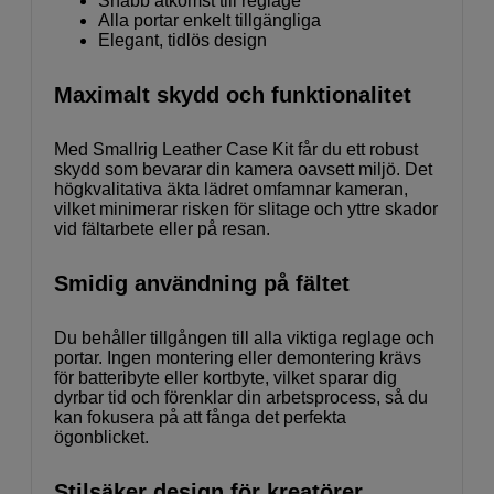
Snabb åtkomst till reglage
Alla portar enkelt tillgängliga
Elegant, tidlös design
Maximalt skydd och funktionalitet
Med Smallrig Leather Case Kit får du ett robust
skydd som bevarar din kamera oavsett miljö. Det
högkvalitativa äkta lädret omfamnar kameran,
vilket minimerar risken för slitage och yttre skador
vid fältarbete eller på resan.
Smidig användning på fältet
Du behåller tillgången till alla viktiga reglage och
portar. Ingen montering eller demontering krävs
för batteribyte eller kortbyte, vilket sparar dig
dyrbar tid och förenklar din arbetsprocess, så du
kan fokusera på att fånga det perfekta
ögonblicket.
Stilsäker design för kreatörer