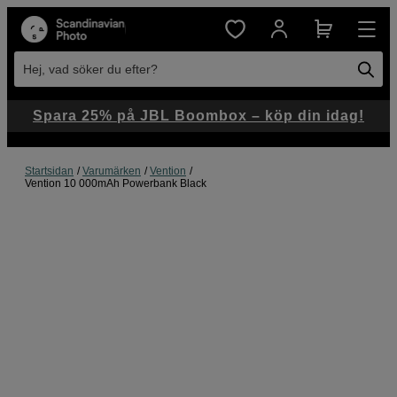
Hej, vad söker du efter?
Spara 25% på JBL Boombox – köp din idag!
Startsidan
Varumärken
Vention
Vention 10 000mAh Powerbank Black