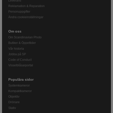
Leverans
Reklamation & Reparation
Personuppgifter
Ändra cookieinställningar
Om oss
Om Scandinavian Photo
Butiker & Öppettider
Vår historia
Jobba på SP
Code of Conduct
Visselblåsarportal
Populära sidor
Systemkameror
Kompaktkameror
Objektiv
Drönare
Stativ