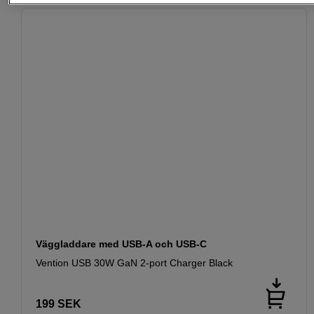
Väggladdare med USB-A och USB-C
Vention USB 30W GaN 2-port Charger Black
199
SEK