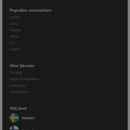
Populära varumärken
Canon
Sony
Fujifilm
Nikon
DJI
Godox
Våra tjänster
Företag
Inbyte & Begagnat
Fotokonst
Presentkort
Välj land
Sweden