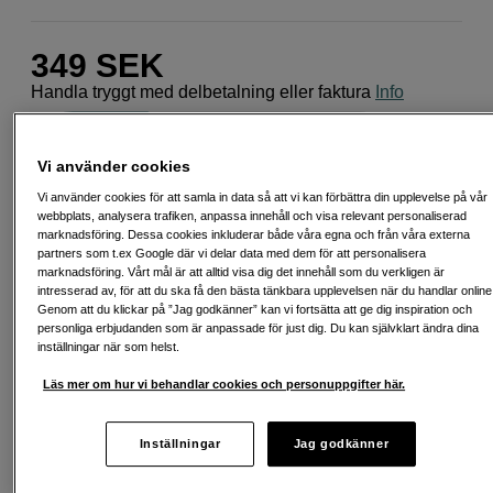
349
SEK
Handla tryggt med delbetalning eller faktura
Info
Antal
Lägg i kundvagn
Vi använder cookies
Vi använder cookies för att samla in data så att vi kan förbättra din upplevelse på vår
webbplats, analysera trafiken, anpassa innehåll och visa relevant personaliserad
marknadsföring. Dessa cookies inkluderar både våra egna och från våra externa
partners som t.ex Google där vi delar data med dem för att personalisera
marknadsföring. Vårt mål är att alltid visa dig det innehåll som du verkligen är
Fri frakt vid köp över 1 500 kronor
intresserad av, för att du ska få den bästa tänkbara upplevelsen när du handlar online
Genom att du klickar på ”Jag godkänner” kan vi fortsätta att ge dig inspiration och
Köp nu och betala inom 30 dagar
personliga erbjudanden som är anpassade för just dig. Du kan självklart ändra dina
inställningar när som helst.
Personlig service och expertrådgivning
Läs mer om hur vi behandlar cookies och personuppgifter här.
Inställningar
Jag godkänner
Passande tillbehör
Se fler tillbehör