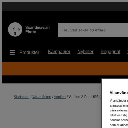
Hej, vad söker du efter?
Kampanjer
Nyheter
Begagnat
Produkter
Vi använ
Startsidan
Varumärken
Vention
Vention 2-Port USB (C + C) GaN Cha
Vi använder c
anpassa inne
våra externa 
alltid visa d
handlar onlin
som är anpass