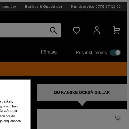
ommunity
Butiker & Öppettider
Kundservice
0770-77 11 00
Företag
Pris inkl. moms
DU KANSKE OCKSÅ GILLAR
 trafiken,
egna och från
rt mål är att
lsen när du
liga erbjudanden
portar