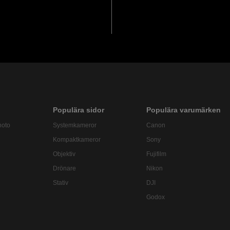
Populära sidor
Populära varumärken
hoto
Systemkameror
Canon
Kompaktkameror
Sony
Objektiv
Fujifilm
Drönare
Nikon
Stativ
DJI
Godox