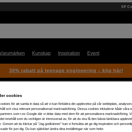
SP C
Varumärken
Kunskap
Inspiration
Event
30% rabatt på teenage engineering – köp här!
der cookies
rger (45W/45W) EU-Plug Gray
ookies för att samla in data så att vi kan förbättra din upplevelse på vår webbplats, analysera
håll och visa relevant personaliserad marknadsföring. Dessa cookies inkluderar både våra 
partners som t.ex Google där vi delar data med dem för att personalisera marknadsföring. Vå
Artikelnummer: 1103575
ig det innehåll som du verkligen är intresserad av, för att du ska få den bästa tänkbara uppleve
e. Genom att du klickar på ”Jag godkänner” kan vi fortsätta att ge dig inspiration och person
Snabbladdare med två USB-C-
ade för just dig. Du kan självklart ändra dina inställningar när som helst.