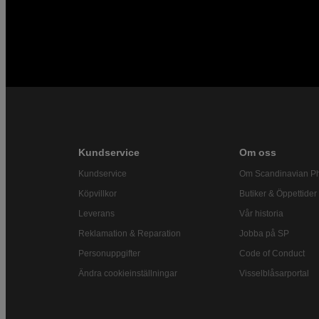
Kundservice
Om oss
Kundservice
Om Scandinavian P
Köpvillkor
Butiker & Öppettider
Leverans
Vår historia
Reklamation & Reparation
Jobba på SP
Personuppgifter
Code of Conduct
Ändra cookieinställningar
Visselblåsarportal