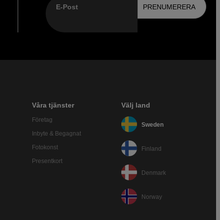
E-Post
PRENUMERERA
Våra tjänster
Välj land
Företag
Sweden
Inbyte & Begagnat
Fotokonst
Finland
Presentkort
Denmark
Norway