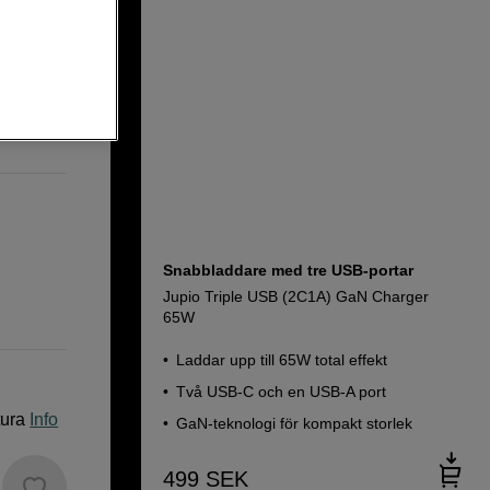
45W/45W)
Snabbladdare med tre USB-portar
Jupio Triple USB (2C1A) GaN Charger
65W
Laddar upp till 65W total effekt
Två USB-C och en USB-A port
tura
Info
GaN-teknologi för kompakt storlek
499
SEK