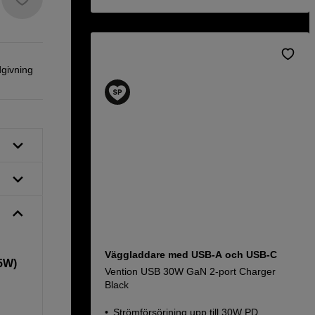
dgivning
Väggladdare med USB-A och USB-C
45W)
Vention USB 30W GaN 2-port Charger
Black
Strömförsörjning upp till 30W PD