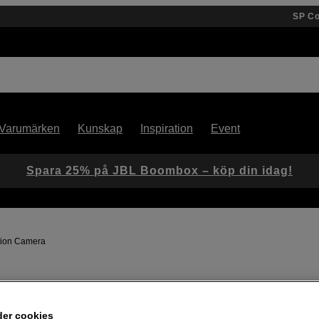
SP C
Varumärken
Kunskap
Inspiration
Event
Spara 25% på JBL Boombox – köp din idag!
ation Camera
Artikelnummer: 1104694
Kompaktkamera med äkta
der cookies