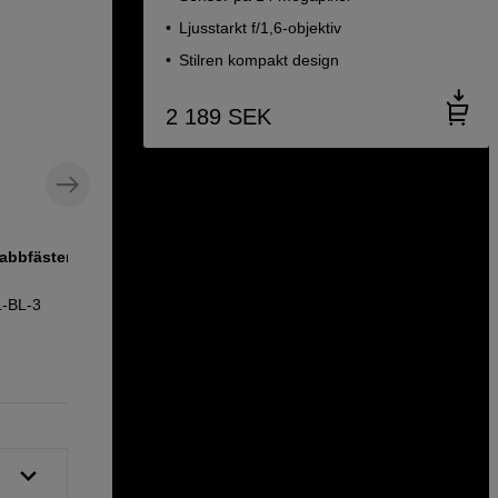
Ljusstarkt f/1,6-objektiv
Stilren kompakt design
2 189
SEK
abbfästen,
Lätt aluminiumstativ för stabil
fotografering
L-BL-3
Benro T560N Aluminium
499
SEK