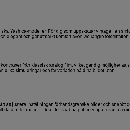
niska Yashica-modeller. För dig som uppskattar vintage i en smi
h elegant och ger utmärkt komfort även vid längre fototillfällen.
ntraster från klassisk analog film, vilket ger dig möjlighet att 
n olika simuleringar och får variation på dina bilder utan
t att justera inställningar, förhandsgranska bilder och snabbt d
l dator eller mobil – idealt för snabba publiceringar i sociala me