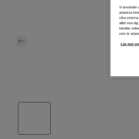
Vi använder c
anpassa inne
våra externa 
alltid visa d
handlar onlin
som är anpass
Läs mer om