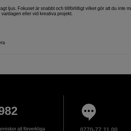
 ljus. Fokuset är snabbt och tillförlitligt vilket gör att du inte m
 vardagen eller vid kreativa projekt.
era
982
nniskor att förverkliga
0770-77 11 00