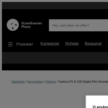
Hej, vad söker du efter?
Kampanjer
Nyheter
Begagnat
Produkter
Startsidan
Varumärken
Yashica
Yashica FX-D 100 Digital Film Simul
Vi använ