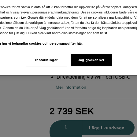
filmkänsla och bekvämlighet
ookies för att samla in data så att vi kan förbättra din upplevelse på vår webbplats, analysera
håll och visa relevant personaliserad marknadsföring. Dessa cookies inkluderar både våra 
Yashica
FX-D 100 Digital Film Simulation C
partners som t.ex Google där vi delar data med dem för att personalisera marknadsföring. Vå
ig det innehåll som du verkligen är intresserad av, för att du ska få den bästa tänkbara uppleve
e. Genom att du klickar på ”Jag godkänner” kan vi fortsätta att ge dig inspiration och person
Webblager
:
Finns i lager
ade för just dig. Du kan självklart ändra dina inställningar när som helst.
Butikslager
:
Visa butik
 hur vi behandlar cookies och personuppgifter här.
Sensor på 24 megapixel för skarpa bi
Inställningar
Jag godkänner
Filmfilter med äkta analog känsla
Direktdelning via WiFi och USB-C
Mer information
2 739
SEK
Antal
Lägg i kundvagn