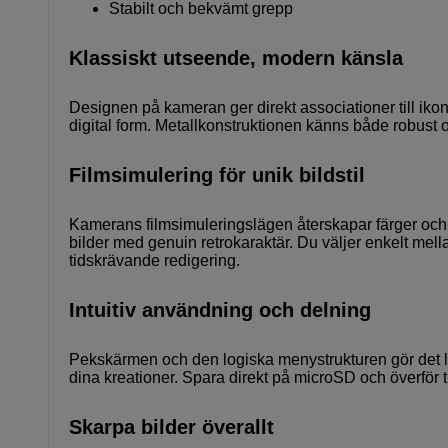
Stabilt och bekvämt grepp
Klassiskt utseende, modern känsla
Designen på kameran ger direkt associationer till iko
digital form. Metallkonstruktionen känns både robust oc
Filmsimulering för unik bildstil
Kamerans filmsimuleringslägen återskapar färger och ko
bilder med genuin retrokaraktär. Du väljer enkelt mella
tidskrävande redigering.
Intuitiv användning och delning
Pekskärmen och den logiska menystrukturen gör det lät
dina kreationer. Spara direkt på microSD och överför til
Skarpa bilder överallt