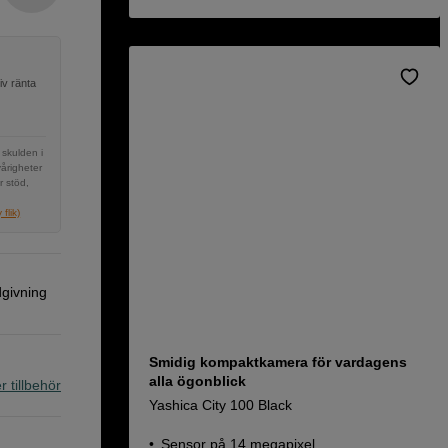
iv ränta
 skulden i
vårigheter
r stöd,
flik)
dgivning
Smidig kompaktkamera för vardagens
alla ögonblick
r tillbehör
Yashica City 100 Black
Sensor på 14 megapixel