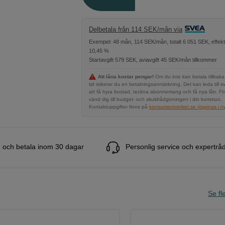
Delbetala från 114 SEK/mån via
Exempel: 48 mån, 114 SEK/mån, totalt 6 051 SEK, effekt
10,45 %
Startavgift 579 SEK, aviavgift 45 SEK/mån tillkommer
Att låna kostar pengar!
Om du inte kan betala tillbaka
tid riskerar du en betalningsanmärkning. Det kan leda till s
att få hyra bostad, teckna abonnemang och få nya lån. Fö
vänd dig till budget- och skuldrådgivningen i din kommun.
Kontaktuppgifter finns på
konsumentverket.se (öppnas i ny 
 och betala inom 30 dagar
Personlig service och expertrå
Se fle