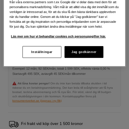
Mer information
från våra externa partners som t.ex Google där vi delar data med dem för att
personalisera marknadsföring. Vårt mål är att alltid visa dig det innehåll som du
verkligen är intresserad av, för att du ska få den bästa tänkbara upplevelsen
när du handlar online. Genom att du klickar på ”Jag godkänner” kan vi
569
SEK
fortsätta att ge dig inspiration och personliga erbjudanden som är anpassade
för just dig. Du kan självklart ändra dina inställningar när som helst.
Antal
Läs mer om hur vi behandlar cookies och personuppgifter här.
Lägg i kundvagn
Inställningar
Jag godkänner
Delbetala från 92 SEK/mån via
Exempel: 12 mån, 92 SEK/mån, totalt 1 599 SEK, effektiv ränta 0,00 %
Startavgift 495 SEK, aviavgift 45 SEK/mån tillkommer
Att låna kostar pengar!
Om du inte kan betala tillbaka skulden i tid
riskerar du en betalningsanmärkning. Det kan leda till svårigheter att få hyra
bostad, teckna abonnemang och få nya lån. För stöd, vänd dig till budget-
och skuldrådgivningen i din kommun. Kontaktuppgifter finns på
konsumentverket.se (öppnas i ny flik)
Fri frakt vid köp över 1 500 kronor