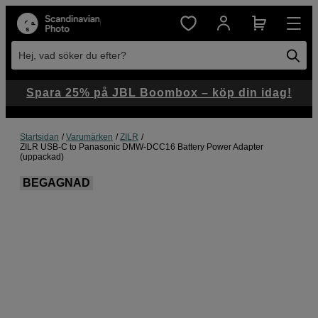
Hej, vad söker du efter?
Spara 25% på JBL Boombox – köp din idag!
Startsidan
Varumärken
ZILR
ZILR USB-C to Panasonic DMW-DCC16 Battery Power Adapter
(uppackad)
BEGAGNAD