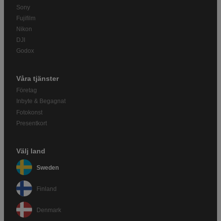
Sony
Fujifilm
Nikon
DJI
Godox
Våra tjänster
Företag
Inbyte & Begagnat
Fotokonst
Presentkort
Välj land
Sweden
Finland
Denmark