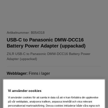
Artikelnummer: B054318
USB-C to Panasonic DMW-DCC16
Battery Power Adapter (uppackad)
ZILR
USB-C to Panasonic DMW-DCC16 Battery Power
Adapter (uppackad)
Webblager
:
Finns i lager
Nyskick
Vi använder cookies
1 års garanti
Vi använder cookies för att samla in data så att vi kan förbättra din upplevelse
Bilden visar en ny produkt
på vår webbplats, analysera trafiken, anpassa innehåll och visa relevant
personaliserad marknadsföring. Dessa cookies inkluderar både våra egna och