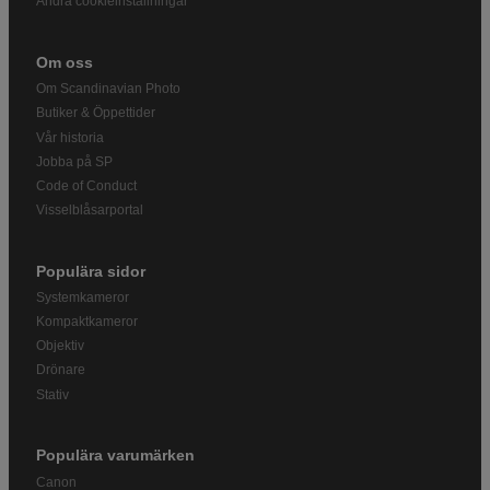
Ändra cookieinställningar
Om oss
Om Scandinavian Photo
Butiker & Öppettider
Vår historia
Jobba på SP
Code of Conduct
Visselblåsarportal
Populära sidor
Systemkameror
Kompaktkameror
Objektiv
Drönare
Stativ
Populära varumärken
Canon