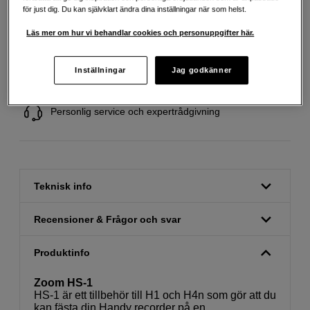
för just dig. Du kan självklart ändra dina inställningar när som helst.
Läs mer om hur vi behandlar cookies och personuppgifter här.
Fri frakt vid köp över 1 500 kronor
Inställningar
Jag godkänner
Köp nu och betala inom 30 dagar
Personlig service och expertrådgivning
Teknisk info
Recensioner & Frågor och svar
Produktinfo
Zoom HS-1
HS-1 är ett tillbehör till H1 och H4n som gör att du
kan fästa din Handy recorder på en