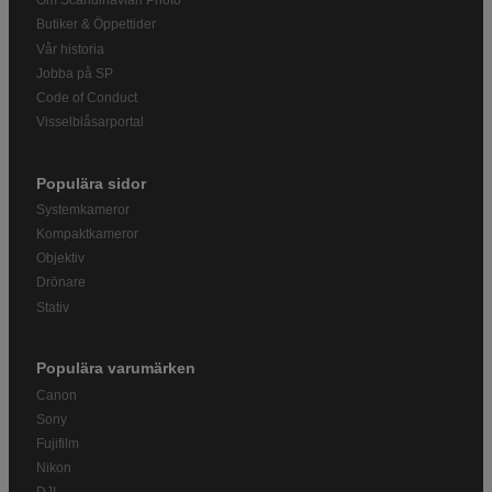
Om Scandinavian Photo
Butiker & Öppettider
Vår historia
Jobba på SP
Code of Conduct
Visselblåsarportal
Populära sidor
Systemkameror
Kompaktkameror
Objektiv
Drönare
Stativ
Populära varumärken
Canon
Sony
Fujifilm
Nikon