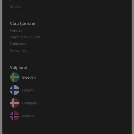
DJI
Godox
Våra tjänster
Företag
Inbyte & Begagnat
Fotokonst
Presentkort
Välj land
Sweden
Finland
Denmark
Norway