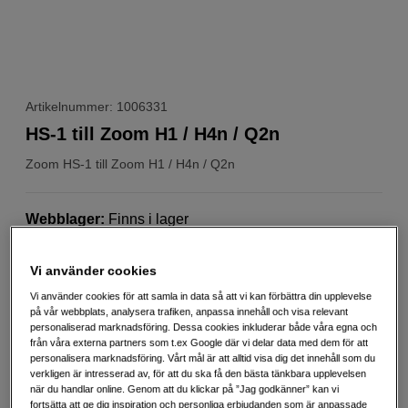
Artikelnummer: 1006331
HS-1 till Zoom H1 / H4n / Q2n
Zoom
HS-1 till Zoom H1 / H4n / Q2n
Webblager
:
Finns i lager
Butikslager
:
Visa butik
Vi använder cookies
199
SEK
Vi använder cookies för att samla in data så att vi kan förbättra din upplevelse
på vår webbplats, analysera trafiken, anpassa innehåll och visa relevant
Handla tryggt med delbetalning eller faktura
Info
personaliserad marknadsföring. Dessa cookies inkluderar både våra egna och
från våra externa partners som t.ex Google där vi delar data med dem för att
Antal
personalisera marknadsföring. Vårt mål är att alltid visa dig det innehåll som du
Lägg i kundvagn
verkligen är intresserad av, för att du ska få den bästa tänkbara upplevelsen
när du handlar online. Genom att du klickar på ”Jag godkänner” kan vi
fortsätta att ge dig inspiration och personliga erbjudanden som är anpassade