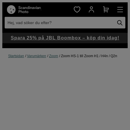
Hej, vad söker du efter?
Spara 25% på JBL Boombox – köp din idag!
Startsidan
Varumärken
Zoom
Zoom HS-1 till Zoom H1 / H4n / Q2n