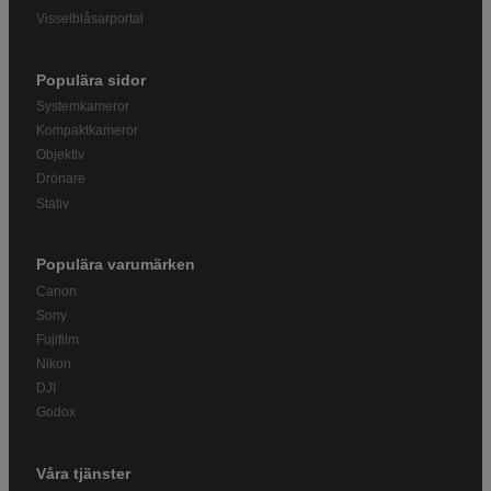
Visselblåsarportal
Populära sidor
Systemkameror
Kompaktkameror
Objektiv
Drönare
Stativ
Populära varumärken
Canon
Sony
Fujifilm
Nikon
DJI
Godox
Våra tjänster