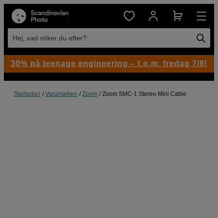
Hej, vad söker du efter?
30% på teenage engineering – t.o.m. fredag 7/8!
Startsidan
Varumärken
Zoom
Zoom SMC-1 Stereo Mini Cable