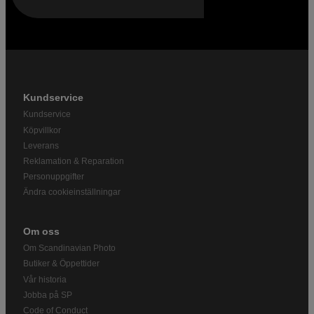
Kundservice
Kundservice
Köpvillkor
Leverans
Reklamation & Reparation
Personuppgifter
Ändra cookieinställningar
Om oss
Om Scandinavian Photo
Butiker & Öppettider
Vår historia
Jobba på SP
Code of Conduct