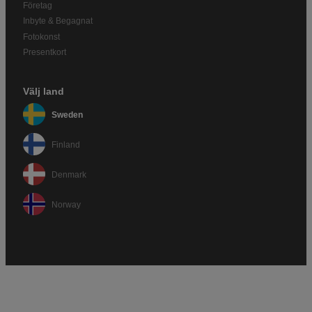
Företag
Inbyte & Begagnat
Fotokonst
Presentkort
Välj land
Sweden
Finland
Denmark
Norway