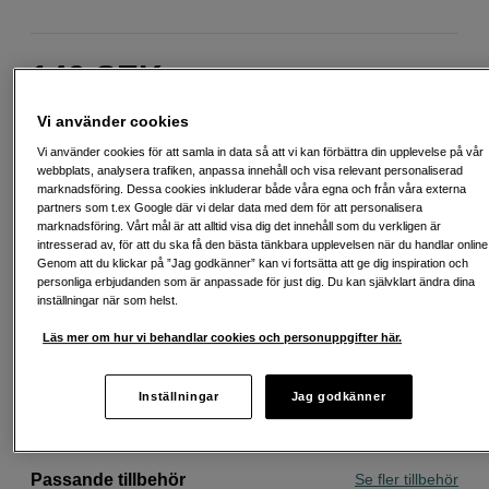
149
SEK
Handla tryggt med delbetalning eller faktura
Info
Vi använder cookies
Antal
Lägg i kundvagn
Vi använder cookies för att samla in data så att vi kan förbättra din upplevelse på vår
webbplats, analysera trafiken, anpassa innehåll och visa relevant personaliserad
marknadsföring. Dessa cookies inkluderar både våra egna och från våra externa
partners som t.ex Google där vi delar data med dem för att personalisera
marknadsföring. Vårt mål är att alltid visa dig det innehåll som du verkligen är
intresserad av, för att du ska få den bästa tänkbara upplevelsen när du handlar online
Genom att du klickar på ”Jag godkänner” kan vi fortsätta att ge dig inspiration och
personliga erbjudanden som är anpassade för just dig. Du kan självklart ändra dina
Fri frakt vid köp över 1 500 kronor
inställningar när som helst.
Köp nu och betala inom 30 dagar
Läs mer om hur vi behandlar cookies och personuppgifter här.
Personlig service och expertrådgivning
Inställningar
Jag godkänner
Passande tillbehör
Se fler tillbehör