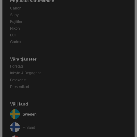
Populära varumärken
Canon
Sony
Fujifilm
Nikon
DJI
Godox
Våra tjänster
Företag
Inbyte & Begagnat
Fotokonst
Presentkort
Välj land
Sweden
Finland