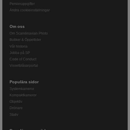
Personuppgifter
Ändra cookieinställningar
Om oss
Om Scandinavian Photo
Butiker & Öppettider
Vår historia
Jobba på SP
Code of Conduct
Visselblåsarportal
Populära sidor
Systemkameror
Kompaktkameror
Objektiv
Drönare
Stativ