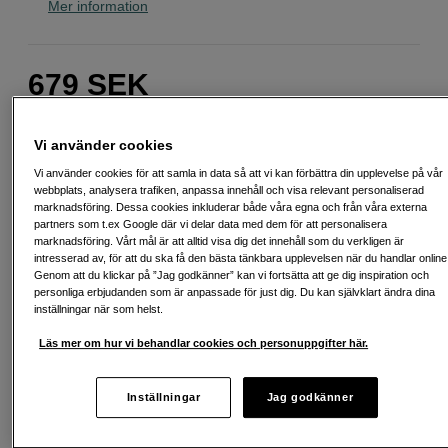
Mer information
679
SEK
Antal
Lägg i kundvagn
Vi använder cookies
Vi använder cookies för att samla in data så att vi kan förbättra din upplevelse på vår
webbplats, analysera trafiken, anpassa innehåll och visa relevant personaliserad
marknadsföring. Dessa cookies inkluderar både våra egna och från våra externa
Delbetala från 102 SEK/mån via
partners som t.ex Google där vi delar data med dem för att personalisera
Exempel: 12 mån, 102 SEK/mån, totalt 1 719 SEK, effektiv ränta 0,00 %
marknadsföring. Vårt mål är att alltid visa dig det innehåll som du verkligen är
intresserad av, för att du ska få den bästa tänkbara upplevelsen när du handlar online
Startavgift 495 SEK, aviavgift 45 SEK/mån tillkommer
Genom att du klickar på ”Jag godkänner” kan vi fortsätta att ge dig inspiration och
personliga erbjudanden som är anpassade för just dig. Du kan självklart ändra dina
Att låna kostar pengar!
Om du inte kan betala tillbaka skulden i tid
riskerar du en betalningsanmärkning. Det kan leda till svårigheter att få hyra
inställningar när som helst.
bostad, teckna abonnemang och få nya lån. För stöd, vänd dig till budget-
och skuldrådgivningen i din kommun. Kontaktuppgifter finns på
Läs mer om hur vi behandlar cookies och personuppgifter här.
konsumentverket.se (öppnas i ny flik)
Inställningar
Jag godkänner