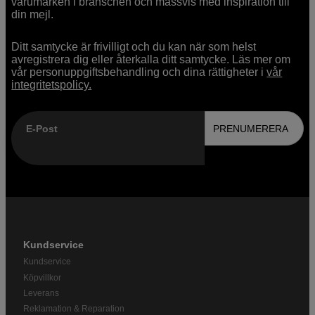
varumärken i branschen och massvis med inspiration till
din mejl.
Ditt samtycke är frivilligt och du kan när som helst
avregistrera dig eller återkalla ditt samtycke. Läs mer om
vår personuppgiftsbehandling och dina rättigheter i
vår
integritetspolicy.
E-Post
PRENUMERERA
Kundservice
Kundservice
Köpvillkor
Leverans
Reklamation & Reparation