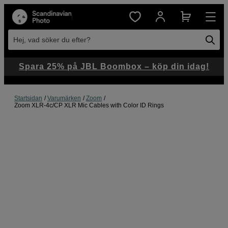
Hej, vad söker du efter?
Spara 25% på JBL Boombox – köp din idag!
Startsidan
Varumärken
Zoom
Zoom XLR-4c/CP XLR Mic Cables with Color ID Rings