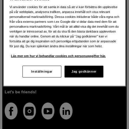
Vi använder cookies för att samla in data så att vi kan förbättra din upplevelse
på vår webbplats, analysera trafiken, anpassa innehåll och visa relevant
För kreatören sedan 1982
personaliserad marknadsföring. Dessa cookies inkluderar både våra egna och
från våra externa partners som t.ex Google där vi delar data med dem för att
personalisera marknadsföring. Vårt mål är att alltid visa dig det innehåll som du
På Scandinavian Photo har vi i över 40 år hjälpt kreativa
verkligen är intresserad av, för att du ska få den bästa tänkbara upplevelsen
när du handlar online. Genom att du klickar på ”Jag godkänner” kan vi
människor att förverkliga sina visioner inom fotografi, ljud,
fortsätta att ge dig inspiration och personliga erbjudanden som är anpassade
video, film, musik, konst och teknologi. Vi brinner för både
för just dig. Du kan självklart ändra dina inställningar när som helst.
tekniken och människorna som använder den. Vi vet att
rätt verktyg kan förvandla idéer till verklighet, och vi är här
Läs mer om hur vi behandlar cookies och personuppgifter här.
för att guida dig så att du väljer rätt produkter för det du vill
göra. Förutom högkvalitativa produkter, erbjuder vi även
personlig service. Med vår expertis och vårt engagemang
Inställningar
Jag godkänner
säkerställer vi att du får den utrustning som passar dig
bäst.
Let's be friends!