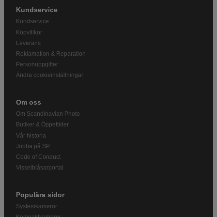
Kundservice
Kundservice
Köpvillkor
Leverans
Reklamation & Reparation
Personuppgifter
Ändra cookieinställningar
Om oss
Om Scandinavian Photo
Butiker & Öppettider
Vår historia
Jobba på SP
Code of Conduct
Visselblåsarportal
Populära sidor
Systemkameror