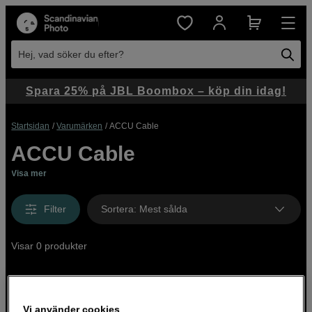
Hej, vad söker du efter?
Spara 25% på JBL Boombox – köp din idag!
Startsidan
Varumärken
ACCU Cable
ACCU Cable
Visa mer
Filter
Sortera
:
Mest sålda
Visar 0 produkter
Vi använder cookies