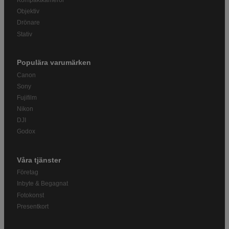
Kompaktkameror
Objektiv
Drönare
Stativ
Populära varumärken
Canon
Sony
Fujifilm
Nikon
DJI
Godox
Våra tjänster
Företag
Inbyte & Begagnat
Fotokonst
Presentkort