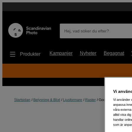
Hej, vad söker du efter?
Kampanjer
Nyheter
Begagnat
Produkter
Vi använ
Vi använder c
Startsidan
Belysning & Blixt
Ljusformare
Raster
Godox HC-75 Grid f
anpassa inne
våra externa 
alltid visa d
handlar onlin
som är anpass