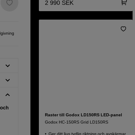
2 990
SEK
dgivning
t och
Raster till Godox LD150RS LED-panel
Godox HC-150RS Grid LD150RS
Ger ditt ljus tydlig riktning och avskärmar