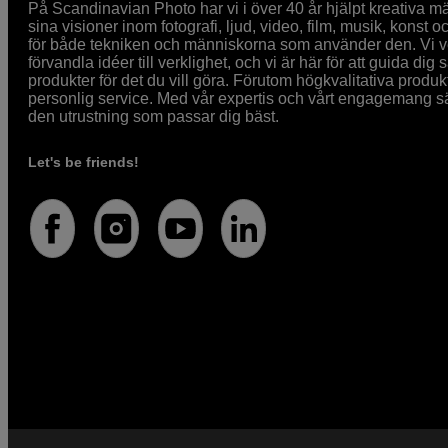
På Scandinavian Photo har vi i över 40 år hjälpt kreativa mä
sina visioner inom fotografi, ljud, video, film, musik, konst o
för både tekniken och människorna som använder den. Vi vet
förvandla idéer till verklighet, och vi är här för att guida dig s
produkter för det du vill göra. Förutom högkvalitativa produk
personlig service. Med vår expertis och vårt engagemang säke
den utrustning som passar dig bäst.
Let's be friends!