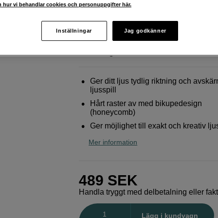
 hur vi behandlar cookies och personuppgifter här.
Godox
HC-75 Grid for LD75R
Inställningar
Jag godkänner
Webblager
:
Finns i lager
Butikslager
:
Visa butik
Ger ditt ljus tydlig riktning och avskä
ljusspill
Hårt raster av med bikupedesign
(honeycomb)
Ger möjlighet till exakt och kreativ lj
Mer information
489
SEK
Handla tryggt med delbetalning eller fak
Antal
Lägg i kundvagn