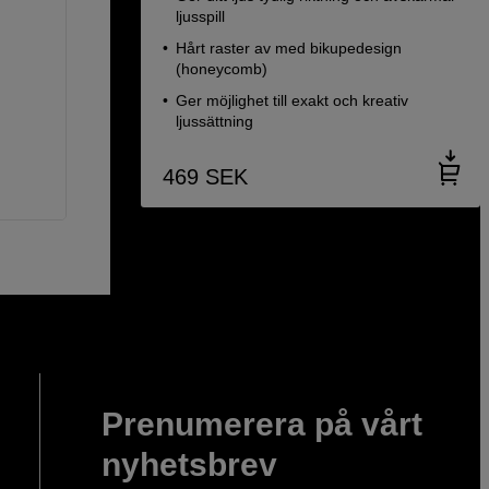
ljusspill
Hårt raster av med bikupedesign
(honeycomb)
Ger möjlighet till exakt och kreativ
ljussättning
469
SEK
Prenumerera på vårt
nyhetsbrev