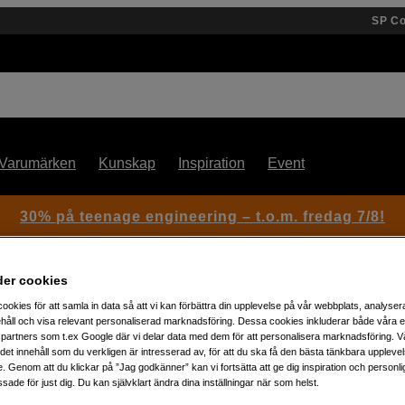
SP C
Varumärken
Kunskap
Inspiration
Event
30% på teenage engineering – t.o.m. fredag 7/8!
der cookies
ookies för att samla in data så att vi kan förbättra din upplevelse på vår webbplats, analysera
or LD75R
håll och visa relevant personaliserad marknadsföring. Dessa cookies inkluderar både våra 
partners som t.ex Google där vi delar data med dem för att personalisera marknadsföring. Vå
ig det innehåll som du verkligen är intresserad av, för att du ska få den bästa tänkbara uppleve
Artikelnummer: 1051843
e. Genom att du klickar på ”Jag godkänner” kan vi fortsätta att ge dig inspiration och person
ade för just dig. Du kan självklart ändra dina inställningar när som helst.
Raster till Godox LD75R LED-