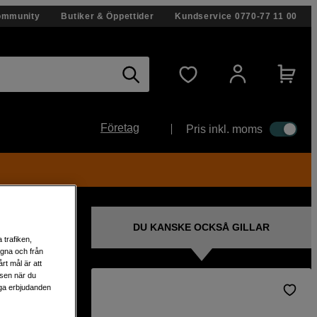
ommunity
Butiker & Öppettider
Kundservice
0770-77 11 00
Företag
Pris inkl. moms
DU KANSKE OCKSÅ GILLAR
 trafiken,
egna och från
rt mål är att
lsen när du
liga erbjudanden
panel