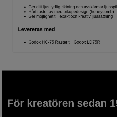
Ger ditt ljus tydlig riktning och avskärmar ljusspil
Hårt raster av med bikupedesign (honeycomb)
Ger möjlighet till exakt och kreativ ljussättning
Levereras med
Godox HC-75 Raster till Godox LD75R
För kreatören sedan 1