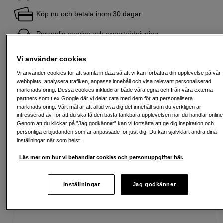
Köp nu och betala inom 30 dagar
Personlig service och expertrådgivning
Vi använder cookies
Vi använder cookies för att samla in data så att vi kan förbättra din upplevelse på vår
Passande tillbehör
Se fler tillbehör
webbplats, analysera trafiken, anpassa innehåll och visa relevant personaliserad
marknadsföring. Dessa cookies inkluderar både våra egna och från våra externa
partners som t.ex Google där vi delar data med dem för att personalisera
marknadsföring. Vårt mål är att alltid visa dig det innehåll som du verkligen är
intresserad av, för att du ska få den bästa tänkbara upplevelsen när du handlar online
Genom att du klickar på ”Jag godkänner” kan vi fortsätta att ge dig inspiration och
personliga erbjudanden som är anpassade för just dig. Du kan självklart ändra dina
inställningar när som helst.
Läs mer om hur vi behandlar cookies och personuppgifter här.
Inställningar
Jag godkänner