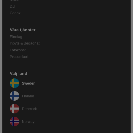
Nikon
DJI
Godox
Våra tjänster
Företag
Inbyte & Begagnat
Fotokonst
Presentkort
Välj land
Sweden
Finland
Denmark
Norway