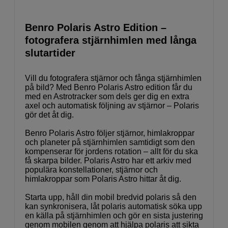
Benro Polaris Astro Edition –
fotografera stjärnhimlen med långa
slutartider
Vill du fotografera stjärnor och fånga stjärnhimlen
på bild? Med Benro Polaris Astro edition får du
med en Astrotracker som dels ger dig en extra
axel och automatisk följning av stjärnor – Polaris
gör det åt dig.
Benro Polaris Astro följer stjärnor, himlakroppar
och planeter på stjärnhimlen samtidigt som den
kompenserar för jordens rotation – allt för du ska
få skarpa bilder. Polaris Astro har ett arkiv med
populära konstellationer, stjärnor och
himlakroppar som Polaris Astro hittar åt dig.
Starta upp, håll din mobil bredvid polaris så den
kan synkronisera, låt polaris automatisk söka upp
en källa på stjärnhimlen och gör en sista justering
genom mobilen genom att hjälpa polaris att sikta