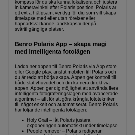
kompass för du ska kunna lokalisera och justera
in kameravinkel efter Polaris position. Polaris är
ett extra hjälpsamt verktyg för dig som vill skapa
timelapse med eller utan rörelser eller
häpnadsväckande landskapsbilder på
svårtillgängliga platser.
Benro Polaris App – skapa magi
med intelligenta fotolägen
Ladda ner appen till Benro Polaris via App store
eller Google play, anslut mobilen till Polaris och
du är redo att börja skapa. Appen ger kontroll till
både stativhuvudet och din kamera direkt via
appen. Appen ger dig möjlighet att använda flera
intelligenta fotograferingslägen med avancerade
algoritmer – allt för att göra krångla fototekniker
till något enkelt och automatiserat. Benro Polaris
har följande intelligenta fotolägen:
Holy Grail – låt Polaris justera
exponeringen automatiskt under timelapse
People remover – Polaris redigerar