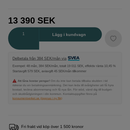
13 390
SEK
Antal
Lägg i kundvagn
Delbetala från 384 SEK/mån via
Exempel: 48 mån, 384 SEK/mån, totalt 19 011 SEK, effektiv ränta 10,45 %
Startavgift 579 SEK, aviavgift 45 SEK/mån tillkommer
Att låna kostar pengar!
Om du inte kan betala tillbaka skulden i tid
riskerar du en betalningsanmärkning. Det kan leda till svårigheter att få hyra
bostad, teckna abonnemang och få nya lån. För stöd, vänd dig till budget-
och skuldrådgivningen i din kommun. Kontaktuppgifter finns på
konsumentverket.se (öppnas i ny flik)
Fri frakt vid köp över 1 500 kronor