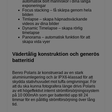
automatisk bort människor i dina långa
exponeringar
Focus stacking – få skärpa genom hela
bilden
Timlapse – skapa häpnadsväckande
videos av dina bilder
Dynamic Timelapse – skapa rörlig
timelapse
Panorama – automatisk funktion för att
skapa vida vyer
Vädertålig konstruktion och generös
batteritid
Benro Polaris är konstruerad av en stark
aluminiumlegering och är IPX6-klassad för att
skydda stativhuvudet mot tuffa omgivningar. För
att du ska kunna fotografera länge drivs Polaris
av ett högeffektivt internt strömförsörjningssystem
på 10 000mAh som ger batteritid upp till 24
timmar för en pålitlig strömförsörjning över lång
tid.