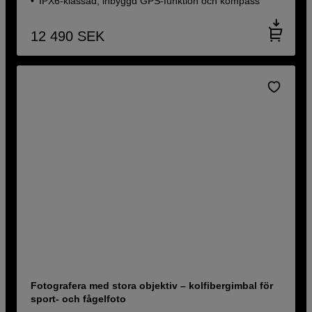
IPX6-klassad, inbyggd GPS-funktion och kompass
12 490
SEK
Fotografera med stora objektiv – kolfibergimbal för
sport- och fågelfoto