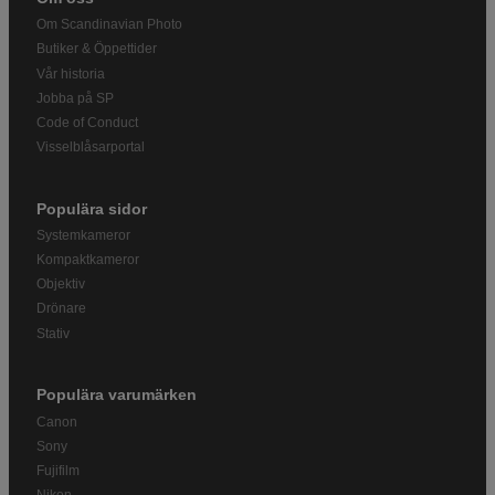
Om Scandinavian Photo
Butiker & Öppettider
Vår historia
Jobba på SP
Code of Conduct
Visselblåsarportal
Populära sidor
Systemkameror
Kompaktkameror
Objektiv
Drönare
Stativ
Populära varumärken
Canon
Sony
Fujifilm