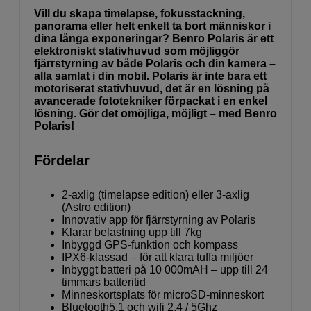
Vill du skapa timelapse, fokusstackning,
panorama eller helt enkelt ta bort människor i
dina långa exponeringar? Benro Polaris är ett
elektroniskt stativhuvud som möjliggör
fjärrstyrning av både Polaris och din kamera –
alla samlat i din mobil. Polaris är inte bara ett
motoriserat stativhuvud, det är en lösning på
avancerade fototekniker förpackat i en enkel
lösning. Gör det omöjliga, möjligt – med Benro
Polaris!
Fördelar
2-axlig (timelapse edition) eller 3-axlig
(Astro edition)
Innovativ app för fjärrstyrning av Polaris
Klarar belastning upp till 7kg
Inbyggd GPS-funktion och kompass
IPX6-klassad – för att klara tuffa miljöer
Inbyggt batteri på 10 000mAH – upp till 24
timmars batteritid
Minneskortsplats för microSD-minneskort
Bluetooth5.1 och wifi 2,4 / 5Ghz