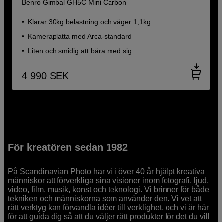
Benro Gimbal GH5C Mini Carbon
Klarar 30kg belastning och väger 1,1kg
Kameraplatta med Arca-standard
Liten och smidig att bära med sig
4 990
SEK
För kreatören sedan 1982
På Scandinavian Photo har vi i över 40 år hjälpt kreativa
människor att förverkliga sina visioner inom fotografi, ljud,
video, film, musik, konst och teknologi. Vi brinner för både
tekniken och människorna som använder den. Vi vet att
rätt verktyg kan förvandla idéer till verklighet, och vi är här
för att guida dig så att du väljer rätt produkter för det du vill