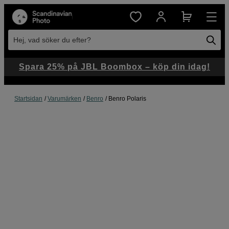
Hej, vad söker du efter?
Spara 25% på JBL Boombox – köp din idag!
Startsidan
Varumärken
Benro
Benro Polaris