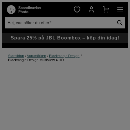
Hej, vad söker du efter?
Spara 25% på JBL Boombox – köp din idag!
Startsidan
Varumärken
Blackmagic Design
Blackmagic Design MultiView 4 HD