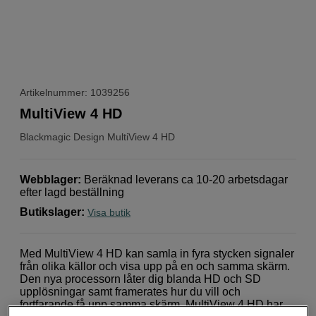
Artikelnummer: 1039256
MultiView 4 HD
Blackmagic Design
MultiView 4 HD
Webblager
:
Beräknad leverans ca 10-20 arbetsdagar
efter lagd beställning
Butikslager
:
Visa butik
Med MultiView 4 HD kan samla in fyra stycken signaler
från olika källor och visa upp på en och samma skärm.
Den nya processorn låter dig blanda HD och SD
upplösningar samt framerates hur du vill och
fortfarande få upp samma skärm. MultiView 4 HD har