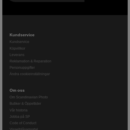
Kundservice
Kundservice
Köpvillkor
Leverans
Reklamation & Reparation
Personuppgifter
Ändra cookieinställningar
Om oss
Om Scandinavian Photo
Butiker & Öppettider
Vår historia
Jobba på SP
Code of Conduct
Visselblåsarportal