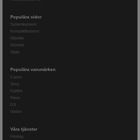
Populära sidor
Systemkameror
Kompaktkameror
Objektiv
Drönare
Stativ
Populära varumärken
Canon
Sony
Fujifilm
Nikon
DJI
Godox
Våra tjänster
Företag