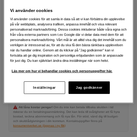
både SDI och HDMI-utgångar och fungerar både med
professionella broadcast skärmar med SDI och större
Vi använder cookies
konsumentskärmar med HDMI.
Vi använder cookies för att samla in data så att vi kan förbättra din upplevelse
Mer information
på vår webbplats, analysera trafiken, anpassa innehåll och visa relevant
personaliserad marknadsföring. Dessa cookies inkluderar både våra egna och
från våra externa partners som t.ex Google där vi delar data med dem för att
personalisera marknadsföring. Vårt mål är att alltid visa dig det innehåll som du
2 780
SEK
verkligen är intresserad av, för att du ska få den bästa tänkbara upplevelsen
när du handlar online. Genom att du klickar på ”Jag godkänner” kan vi
fortsätta att ge dig inspiration och personliga erbjudanden som är anpassade
Antal
Lägg i kundvagn
för just dig. Du kan självklart ändra dina inställningar när som helst.
Läs mer om hur vi behandlar cookies och personuppgifter här.
Delbetala från 115 SEK/mån via
Inställningar
Jag godkänner
Exempel: 48 mån, 115 SEK/mån, totalt 6 099 SEK, effektiv ränta 10,45 %
Startavgift 579 SEK, aviavgift 45 SEK/mån tillkommer
Att låna kostar pengar!
Om du inte kan betala tillbaka skulden i tid
riskerar du en betalningsanmärkning. Det kan leda till svårigheter att få hyra
bostad, teckna abonnemang och få nya lån. För stöd, vänd dig till budget-
och skuldrådgivningen i din kommun. Kontaktuppgifter finns på
konsumentverket.se (öppnas i ny flik)