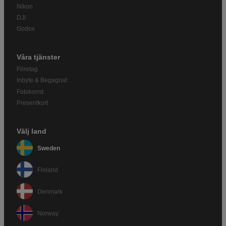
Nikon
DJI
Godox
Våra tjänster
Företag
Inbyte & Begagnat
Fotokonst
Presentkort
Välj land
Sweden
Finland
Denmark
Norway