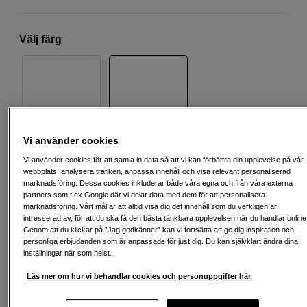
Välj färg
Svart
Vit
Vi använder cookies
399
SEK
Vi använder cookies för att samla in data så att vi kan förbättra din upplevelse på vår
webbplats, analysera trafiken, anpassa innehåll och visa relevant personaliserad
Handla tryggt med delbetalning eller faktura
Info
marknadsföring. Dessa cookies inkluderar både våra egna och från våra externa
partners som t.ex Google där vi delar data med dem för att personalisera
marknadsföring. Vårt mål är att alltid visa dig det innehåll som du verkligen är
Antal
Lägg i kundvagn
intresserad av, för att du ska få den bästa tänkbara upplevelsen när du handlar online
Genom att du klickar på ”Jag godkänner” kan vi fortsätta att ge dig inspiration och
personliga erbjudanden som är anpassade för just dig. Du kan självklart ändra dina
inställningar när som helst.
Läs mer om hur vi behandlar cookies och personuppgifter här.
Fri frakt vid köp över 1 500 kronor