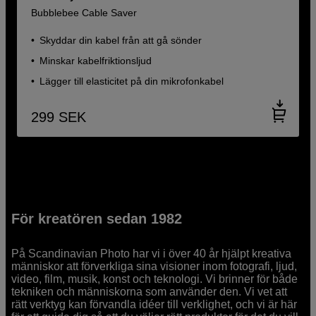
Bubblebee Cable Saver
Skyddar din kabel från att gå sönder
Minskar kabelfriktionsljud
Lägger till elasticitet på din mikrofonkabel
299
SEK
För kreatören sedan 1982
På Scandinavian Photo har vi i över 40 år hjälpt kreativa
människor att förverkliga sina visioner inom fotografi, ljud,
video, film, musik, konst och teknologi. Vi brinner för både
tekniken och människorna som använder den. Vi vet att
rätt verktyg kan förvandla idéer till verklighet, och vi är här