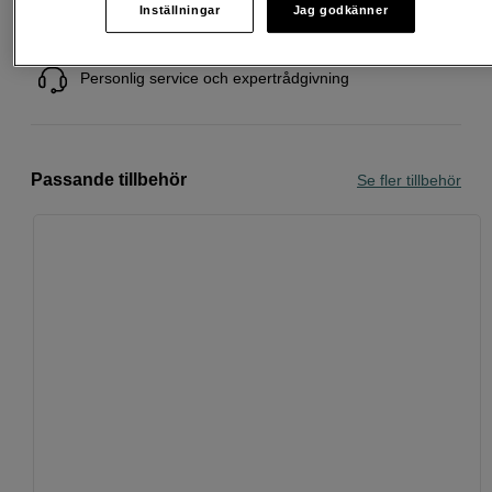
Inställningar
Jag godkänner
Köp nu och betala inom 30 dagar
Personlig service och expertrådgivning
Passande tillbehör
Se fler tillbehör