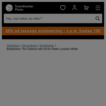
Hej, vad söker du efter?
30% på teenage engineering – t.o.m. fredag 7/8!
Startsidan
Varumärken
Bubblebee
Bubblebee The Outdoor Mic Kit for Røde Lavalier White