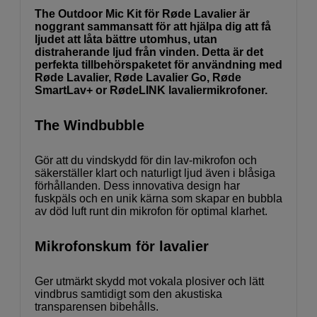
The Outdoor Mic Kit för Røde Lavalier är
noggrant sammansatt för att hjälpa dig att få
ljudet att låta bättre utomhus, utan
distraherande ljud från vinden. Detta är det
perfekta tillbehörspaketet för användning med
Røde Lavalier, Røde Lavalier Go, Røde
SmartLav+ or RødeLINK lavaliermikrofoner.
The Windbubble
Gör att du vindskydd för din lav-mikrofon och
säkerställer klart och naturligt ljud även i blåsiga
förhållanden. Dess innovativa design har
fuskpäls och en unik kärna som skapar en bubbla
av död luft runt din mikrofon för optimal klarhet.
Mikrofonskum för lavalier
Ger utmärkt skydd mot vokala plosiver och lätt
vindbrus samtidigt som den akustiska
transparensen bibehålls.