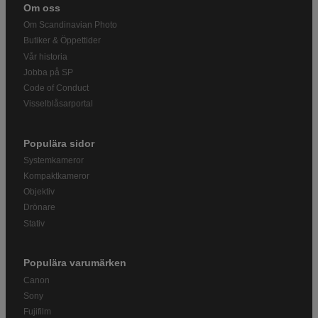
Om oss
Om Scandinavian Photo
Butiker & Öppettider
Vår historia
Jobba på SP
Code of Conduct
Visselblåsarportal
Populära sidor
Systemkameror
Kompaktkameror
Objektiv
Drönare
Stativ
Populära varumärken
Canon
Sony
Fujifilm