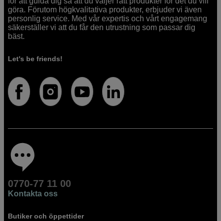
för att guida dig så att du väljer rätt produkter för det du vill
göra. Förutom högkvalitativa produkter, erbjuder vi även
personlig service. Med vår expertis och vårt engagemang
säkerställer vi att du får den utrustning som passar dig
bäst.
Let's be friends!
0770-77 11 00
Kontakta oss
Butiker och öppettider