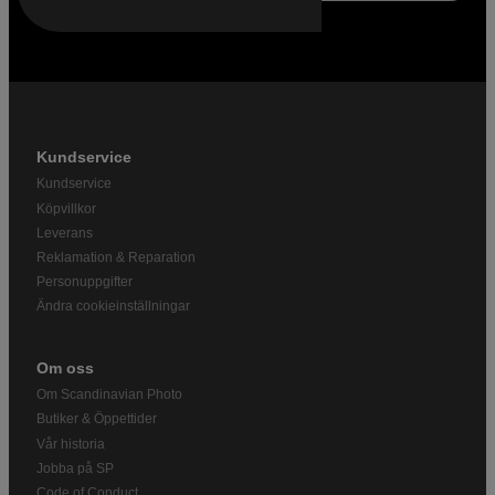
Kundservice
Kundservice
Köpvillkor
Leverans
Reklamation & Reparation
Personuppgifter
Ändra cookieinställningar
Om oss
Om Scandinavian Photo
Butiker & Öppettider
Vår historia
Jobba på SP
Code of Conduct