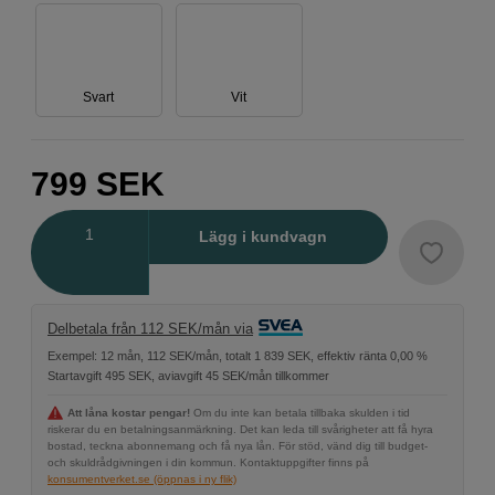
Svart
Vit
799
SEK
Antal
Lägg i kundvagn
Delbetala från 112 SEK/mån via
Exempel: 12 mån, 112 SEK/mån, totalt 1 839 SEK, effektiv ränta 0,00 %
Startavgift 495 SEK, aviavgift 45 SEK/mån tillkommer
Att låna kostar pengar!
Om du inte kan betala tillbaka skulden i tid
riskerar du en betalningsanmärkning. Det kan leda till svårigheter att få hyra
bostad, teckna abonnemang och få nya lån. För stöd, vänd dig till budget-
och skuldrådgivningen i din kommun. Kontaktuppgifter finns på
konsumentverket.se (öppnas i ny flik)