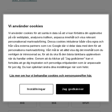
Välj variant
Vi använder cookies
Vi använder cookies för att samla in data så att vi kan förbättra din upplevelse
på vår webbplats, analysera trafiken, anpassa innehåll och visa relevant
personaliserad marknadsföring. Dessa cookies inkluderar både våra egna och
Beige
Beige
Beige
från våra externa partners som t.ex Google där vi delar data med dem för att
personalisera marknadsföring. Vårt mål är att alltid visa dig det innehåll som du
verkligen är intresserad av, för att du ska få den bästa tänkbara upplevelsen
när du handlar online. Genom att du klickar på ”Jag godkänner” kan vi
fortsätta att ge dig inspiration och personliga erbjudanden som är anpassade
Blå
för just dig. Du kan självklart ändra dina inställningar när som helst.
Blå
Blå
Läs mer om hur vi behandlar cookies och personuppgifter här.
Inställningar
Jag godkänner
Blå
Blå
Brun