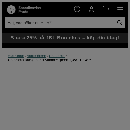
Hej, vad söker du efter?
Spara 25% på JBL Boombox – köp din idag!
Startsidan
Varumärken
Colorama
Colorama Background Summer green 1,35x11m #95