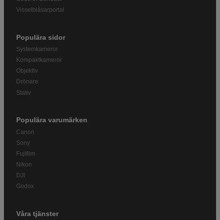
Visselblåsarportal
Populära sidor
Systemkameror
Kompaktkameror
Objektiv
Drönare
Stativ
Populära varumärken
Canon
Sony
Fujifilm
Nikon
DJI
Godox
Våra tjänster