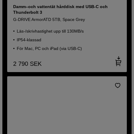
Damm–och vattentät hårddisk med USB-C och
Thunderbolt 3
G-DRIVE ArmorATD 5TB, Space Grey
Läs-/skrivhastighet upp till 130MB/s
IP54-klassad
För Mac, PC och iPad (via USB-C)
2 790
SEK