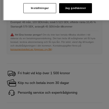
Inställningar
Jag godkänner
Delbetala från 103 SEK/mån via
Exempel: 48 mån, 103 SEK/mån, totalt 5 523 SEK, effektiv ränta 10,45 %
Startavgift 579 SEK, aviavgift 45 SEK/mån tillkommer
Att låna kostar pengar!
Om du inte kan betala tillbaka skulden i tid
riskerar du en betalningsanmärkning. Det kan leda till svårigheter att få hyra
bostad, teckna abonnemang och få nya lån. För stöd, vänd dig till budget-
och skuldrådgivningen i din kommun. Kontaktuppgifter finns på
konsumentverket.se (öppnas i ny flik)
Fri frakt vid köp över 1 500 kronor
Köp nu och betala inom 30 dagar
Personlig service och expertrådgivning