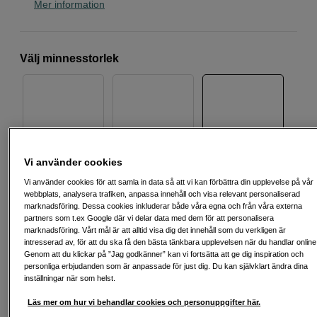
Mer information
Välj minnesstorlek
6TB
5TB
4TB
Vi använder cookies
Vi använder cookies för att samla in data så att vi kan förbättra din upplevelse på vår
webbplats, analysera trafiken, anpassa innehåll och visa relevant personaliserad
marknadsföring. Dessa cookies inkluderar både våra egna och från våra externa
2TB
partners som t.ex Google där vi delar data med dem för att personalisera
marknadsföring. Vårt mål är att alltid visa dig det innehåll som du verkligen är
intresserad av, för att du ska få den bästa tänkbara upplevelsen när du handlar online
Genom att du klickar på ”Jag godkänner” kan vi fortsätta att ge dig inspiration och
2 290
SEK
personliga erbjudanden som är anpassade för just dig. Du kan självklart ändra dina
inställningar när som helst.
Antal
Läs mer om hur vi behandlar cookies och personuppgifter här.
Lägg i kundvagn