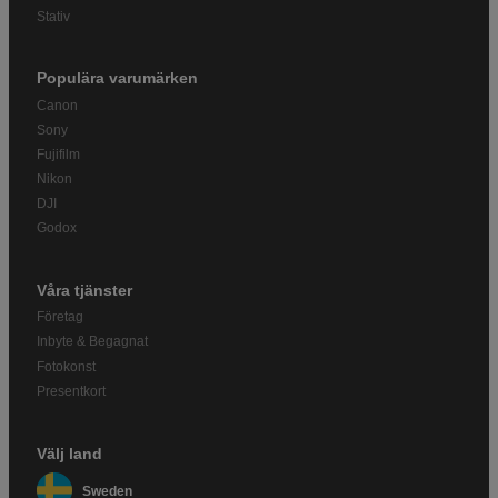
Stativ
Populära varumärken
Canon
Sony
Fujifilm
Nikon
DJI
Godox
Våra tjänster
Företag
Inbyte & Begagnat
Fotokonst
Presentkort
Välj land
Sweden