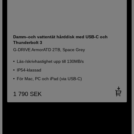
Damm–och vattentät hårddisk med USB-C och
Thunderbolt 3
G-DRIVE ArmorATD 2TB, Space Grey
Läs-/skrivhastighet upp till 130MB/s
IP54-klassad
För Mac, PC och iPad (via USB-C)
1 790
SEK