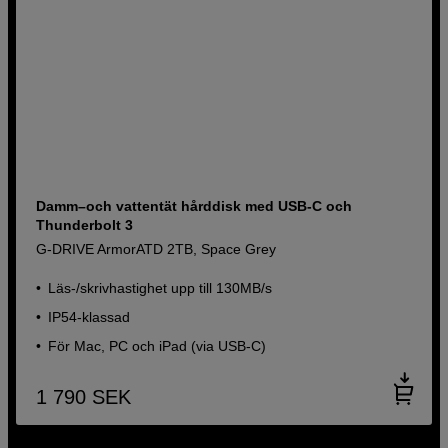
Damm–och vattentät hårddisk med USB-C och
Thunderbolt 3
G-DRIVE ArmorATD 2TB, Space Grey
Läs-/skrivhastighet upp till 130MB/s
IP54-klassad
För Mac, PC och iPad (via USB-C)
1 790
SEK