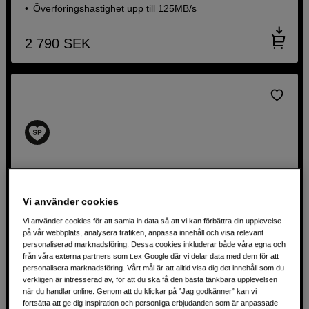
Överföringshastighet upp till 125MB/s
2 790
SEK
Vi använder cookies
Vi använder cookies för att samla in data så att vi kan förbättra din upplevelse
på vår webbplats, analysera trafiken, anpassa innehåll och visa relevant
personaliserad marknadsföring. Dessa cookies inkluderar både våra egna och
från våra externa partners som t.ex Google där vi delar data med dem för att
personalisera marknadsföring. Vårt mål är att alltid visa dig det innehåll som du
verkligen är intresserad av, för att du ska få den bästa tänkbara upplevelsen
Portabel SSD för snabb och säker lagring
när du handlar online. Genom att du klickar på ”Jag godkänner” kan vi
fortsätta att ge dig inspiration och personliga erbjudanden som är anpassade
SanDisk Portable SSD – 1TB