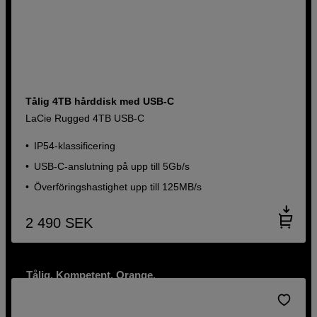
Tålig 4TB hårddisk med USB-C
LaCie Rugged 4TB USB-C
IP54-klassificering
USB-C-anslutning på upp till 5Gb/s
Överföringshastighet upp till 125MB/s
2 490
SEK
Tålig. Kompetent. Orange.
Upptäck fotografens bästa vän – LaCie Rugged 5TB