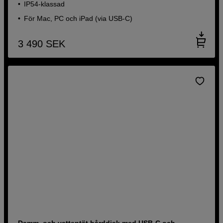
IP54-klassad
För Mac, PC och iPad (via USB-C)
3 490
SEK
Damm–och vattentät hårddisk med USB-C och