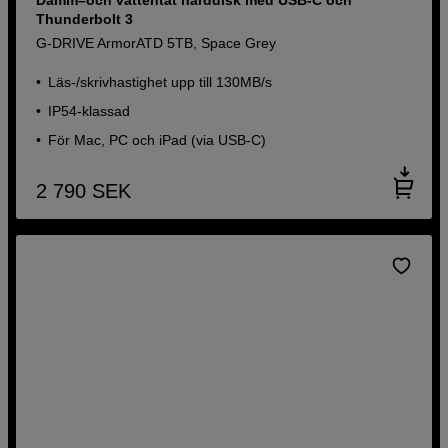
Thunderbolt 3
G-DRIVE ArmorATD 5TB, Space Grey
Läs-/skrivhastighet upp till 130MB/s
IP54-klassad
För Mac, PC och iPad (via USB-C)
2 790
SEK