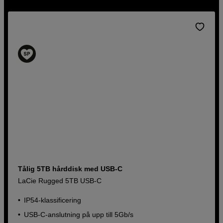
rätt extern HDD hos oss. Köp direkt online eller
välkommen in i butik.
Tålig 5TB hårddisk med USB-C
LaCie Rugged 5TB USB-C
IP54-klassificering
USB-C-anslutning på upp till 5Gb/s