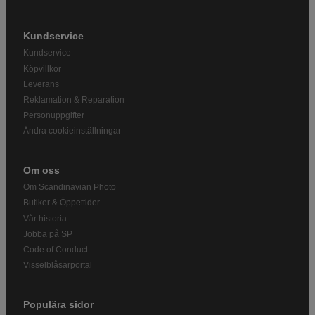
Kundservice
Kundservice
Köpvillkor
Leverans
Reklamation & Reparation
Personuppgifter
Ändra cookieinställningar
Om oss
Om Scandinavian Photo
Butiker & Öppettider
Vår historia
Jobba på SP
Code of Conduct
Visselblåsarportal
Populära sidor