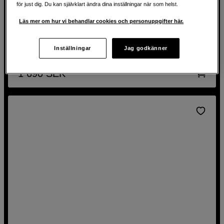
för just dig. Du kan självklart ändra dina inställningar när som helst.
Läshastighet upp till 800 MB/s
Läs mer om hur vi behandlar cookies och personuppgifter här.
Fallskyddad design med gummikrok
3 års begränsad garanti
Inställningar
Jag godkänner
1 690
SEK