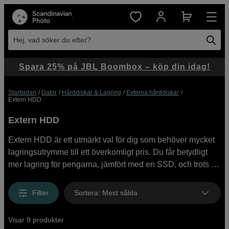
Hej, vad söker du efter?
Spara 25% på JBL Boombox – köp din idag!
Startsidan
Dator
Hårddiskar & Lagring
Externa hårddiskar
Extern HDD
Extern HDD
Extern HDD är ett utmärkt val för dig som behöver mycket
lagringsutrymme till ett överkomligt pris. Du får betydligt
mer lagring för pengarna, jämfört med en SSD, och trots att
en extern HDD inte är lika snabb, erbjuder de pålitlig
prestanda och lång livslängd, vilket gör dem till en idealisk
Filter
Sortera
:
Mest sålda
lösning för att lagra och organisera stora
filbibliotek.Oavsett om du behöver en robust lösning för
Visar 9 produkter
fältarbete eller extra lagringsutrymme hemma, kan du hitta