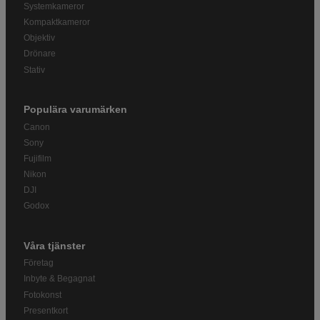
Systemkameror
Kompaktkameror
Objektiv
Drönare
Stativ
Populära varumärken
Canon
Sony
Fujifilm
Nikon
DJI
Godox
Våra tjänster
Företag
Inbyte & Begagnat
Fotokonst
Presentkort