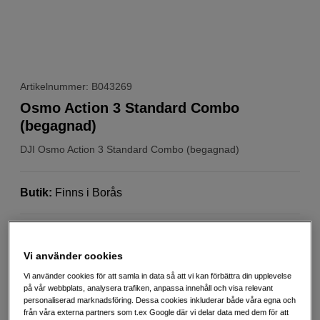
Artikelnummer: B043269
Osmo Action 3 Standard Combo
(begagnad)
DJI
Osmo Action 3 Standard Combo (begagnad)
Butik
:
Finns i Borås
1 års garanti
Vi använder cookies
Bilden visar en ny produkt
Vi använder cookies för att samla in data så att vi kan förbättra din upplevelse
Mer information
på vår webbplats, analysera trafiken, anpassa innehåll och visa relevant
personaliserad marknadsföring. Dessa cookies inkluderar både våra egna och
från våra externa partners som t.ex Google där vi delar data med dem för att