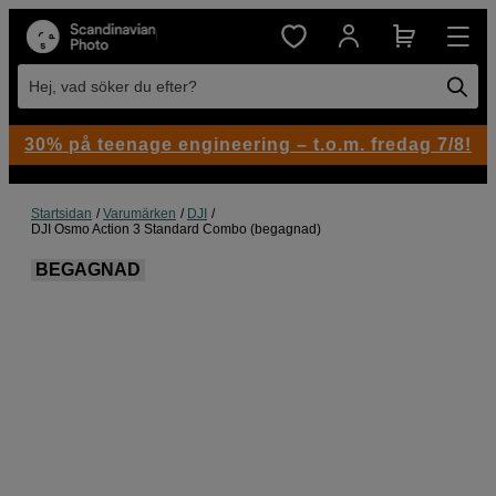
Hej, vad söker du efter?
30% på teenage engineering – t.o.m. fredag 7/8!
Startsidan
Varumärken
DJI
DJI Osmo Action 3 Standard Combo (begagnad)
BEGAGNAD