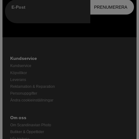
E-Post
PRENUMERERA
Kundservice
Kundservice
Köpvillkor
Leverans
Reklamation & Reparation
Personuppgifter
Ändra cookieinställningar
Om oss
Om Scandinavian Photo
Butiker & Öppettider
Vår historia