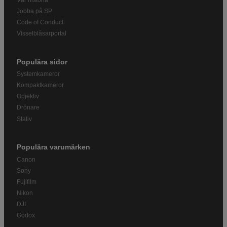
Jobba på SP
Code of Conduct
Visselblåsarportal
Populära sidor
Systemkameror
Kompaktkameror
Objektiv
Drönare
Stativ
Populära varumärken
Canon
Sony
Fujifilm
Nikon
DJI
Godox