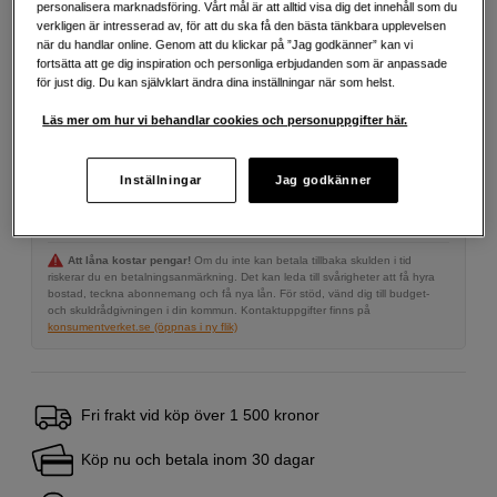
personalisera marknadsföring. Vårt mål är att alltid visa dig det innehåll som du
2 690
SEK
verkligen är intresserad av, för att du ska få den bästa tänkbara upplevelsen
när du handlar online. Genom att du klickar på ”Jag godkänner” kan vi
fortsätta att ge dig inspiration och personliga erbjudanden som är anpassade
Antal
Lägg i kundvagn
för just dig. Du kan självklart ändra dina inställningar när som helst.
Läs mer om hur vi behandlar cookies och personuppgifter här.
Delbetala från 113 SEK/mån via
Inställningar
Jag godkänner
Exempel: 48 mån, 113 SEK/mån, totalt 6 003 SEK, effektiv ränta 10,45 %
Startavgift 579 SEK, aviavgift 45 SEK/mån tillkommer
Att låna kostar pengar!
Om du inte kan betala tillbaka skulden i tid
riskerar du en betalningsanmärkning. Det kan leda till svårigheter att få hyra
bostad, teckna abonnemang och få nya lån. För stöd, vänd dig till budget-
och skuldrådgivningen i din kommun. Kontaktuppgifter finns på
konsumentverket.se (öppnas i ny flik)
Fri frakt vid köp över 1 500 kronor
Köp nu och betala inom 30 dagar