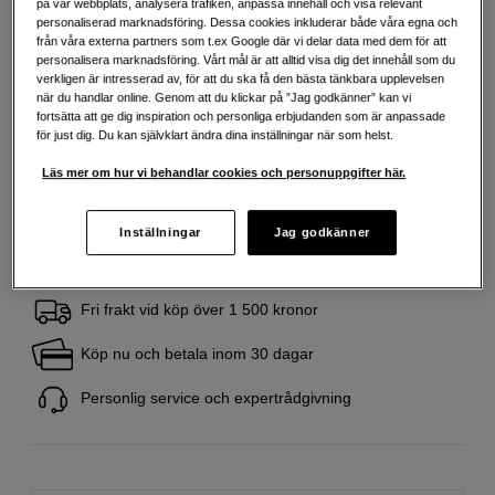
på vår webbplats, analysera trafiken, anpassa innehåll och visa relevant
Mer information
personaliserad marknadsföring. Dessa cookies inkluderar både våra egna och
från våra externa partners som t.ex Google där vi delar data med dem för att
personalisera marknadsföring. Vårt mål är att alltid visa dig det innehåll som du
verkligen är intresserad av, för att du ska få den bästa tänkbara upplevelsen
279
SEK
när du handlar online. Genom att du klickar på ”Jag godkänner” kan vi
fortsätta att ge dig inspiration och personliga erbjudanden som är anpassade
Handla tryggt med delbetalning eller faktura
Info
för just dig. Du kan självklart ändra dina inställningar när som helst.
Antal
Lägg i kundvagn
Läs mer om hur vi behandlar cookies och personuppgifter här.
Inställningar
Jag godkänner
Fri frakt vid köp över 1 500 kronor
Köp nu och betala inom 30 dagar
Personlig service och expertrådgivning