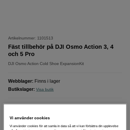
Artikelnummer: 1101513
Fäst tillbehör på DJI Osmo Action 3, 4
och 5 Pro
DJI
Osmo Action Cold Shoe ExpansionKit
Webblager
:
Finns i lager
Butikslager
:
Visa butik
Kompatibel med mikrofoner och lampor
Kompakt design
Vi använder cookies
Enkel att montera
Vi använder cookies för att samla in data så att vi kan förbättra din upplevelse