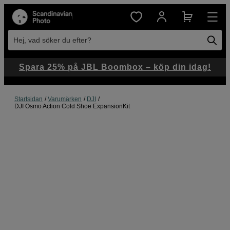
Hej, vad söker du efter?
Spara 25% på JBL Boombox – köp din idag!
Startsidan
Varumärken
DJI
DJI Osmo Action Cold Shoe ExpansionKit