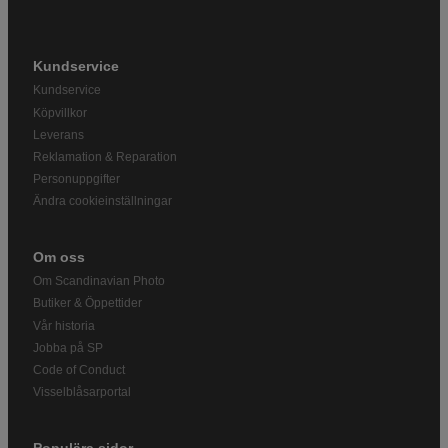
Kundservice
Kundservice
Köpvillkor
Leverans
Reklamation & Reparation
Personuppgifter
Ändra cookieinställningar
Om oss
Om Scandinavian Photo
Butiker & Öppettider
Vår historia
Jobba på SP
Code of Conduct
Visselblåsarportal
Populära sidor