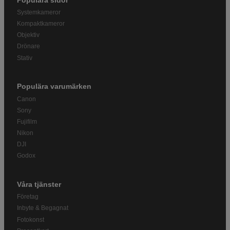
Systemkameror
Kompaktkameror
Objektiv
Drönare
Stativ
Populära varumärken
Canon
Sony
Fujifilm
Nikon
DJI
Godox
Våra tjänster
Företag
Inbyte & Begagnat
Fotokonst