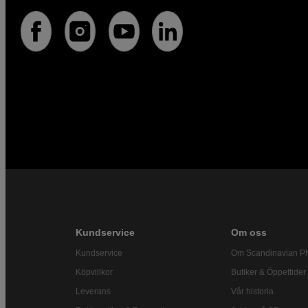
Kundservice
Om oss
Kundservice
Om Scandinavian P
Köpvillkor
Butiker & Öppettider
Leverans
Vår historia