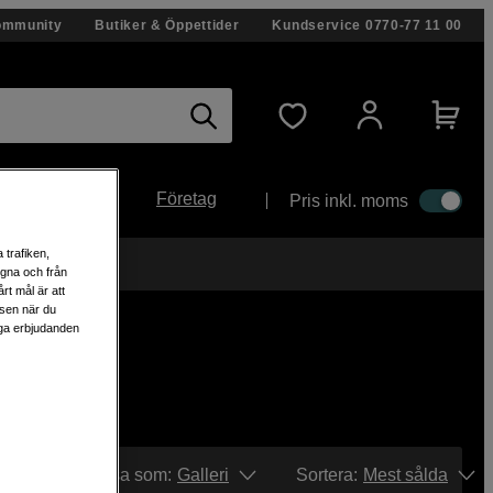
ommunity
Butiker & Öppettider
Kundservice
0770-77 11 00
Företag
Pris inkl. moms
 trafiken,
egna och från
rt mål är att
lsen när du
liga erbjudanden
Visa som:
Galleri
Sortera
:
Mest sålda