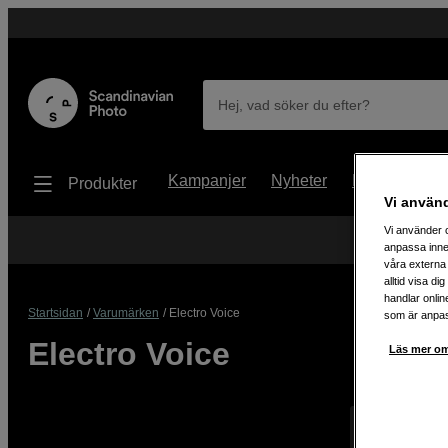
Hej, vad söker du efter?
Kampanjer
Nyheter
Begagnat
Produkter
Vi använ
Vi använder c
anpassa inne
våra externa 
alltid visa d
handlar onlin
Startsidan
Varumärken
Electro Voice
som är anpass
Electro Voice
Läs mer om
Visar 0 prod