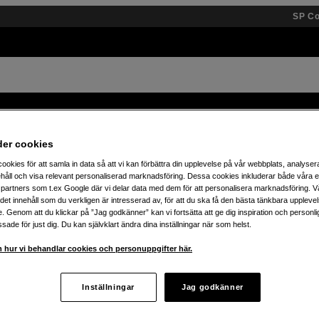
SP C
Varumärken
Kunskap
Inspiration
Event
der cookies
ookies för att samla in data så att vi kan förbättra din upplevelse på vår webbplats, analysera
Spara 25% på JBL Boombox – köp din idag!
håll och visa relevant personaliserad marknadsföring. Dessa cookies inkluderar både våra 
partners som t.ex Google där vi delar data med dem för att personalisera marknadsföring. Vå
ig det innehåll som du verkligen är intresserad av, för att du ska få den bästa tänkbara uppleve
e. Genom att du klickar på ”Jag godkänner” kan vi fortsätta att ge dig inspiration och person
ade för just dig. Du kan självklart ändra dina inställningar när som helst.
 hur vi behandlar cookies och personuppgifter här.
Inställningar
Jag godkänner
ukter