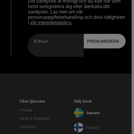
Ditt samtycke är frivilligt och du kan när som
helst avregistrera dig eller återkalla ditt
samtycke. Läs mer om vår
personuppgiftsbehandling och dina rättigheter
i
vår integritetspolicy.
E-Post
PRENUMERERA
Våra tjänster
Välj land
Företag
Sweden
Inbyte & Begagnat
Fotokonst
Finland