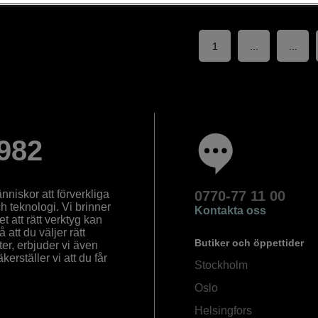
1
...
...
982
nniskor att förverkliga
0770-77 11 00
ch teknologi. Vi brinner
Kontakta oss
 att rätt verktyg kan
å att du väljer rätt
Butiker och öppettider
ter, erbjuder vi även
rställer vi att du får
Stockholm
Oslo
Helsingfors