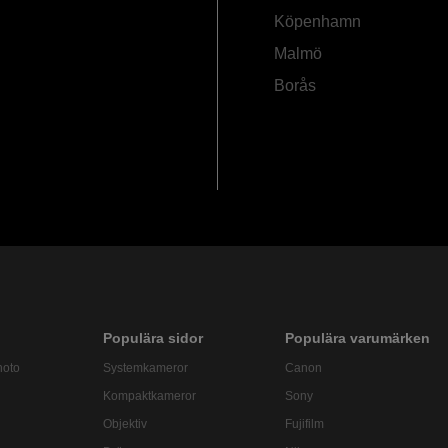
Köpenhamn
Malmö
Borås
Populära sidor
Populära varumärken
hoto
Systemkameror
Canon
Kompaktkameror
Sony
Objektiv
Fujifilm