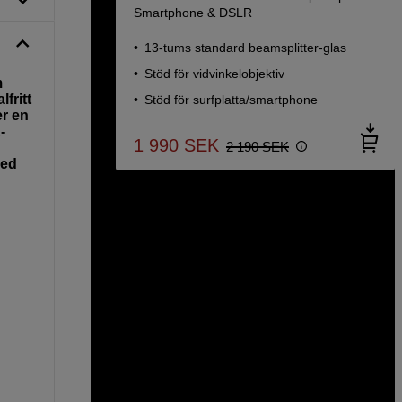
Smartphone & DSLR
13-tums standard beamsplitter-glas
Stöd för vidvinkelobjektiv
m
fritt
Stöd för surfplatta/smartphone
er en
-
1 990
SEK
2 190
SEK
med