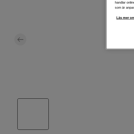
handlar onlin
som är anpass
Läs mer om