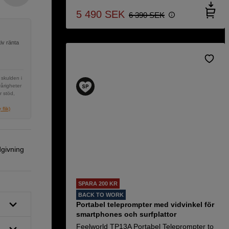
5 490
SEK
6 390
SEK
iv ränta
 skulden i
vårigheter
r stöd,
flik)
dgivning
SPARA 200 KR
BACK TO WORK
Portabel teleprompter med vidvinkel för
smartphones och surfplattor
Feelworld TP13A Portabel Teleprompter to