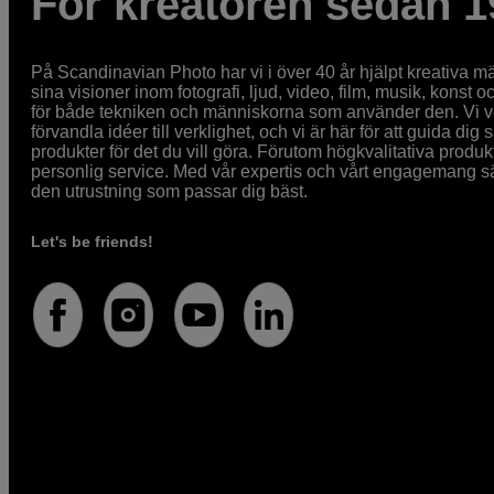
För kreatören sedan 1
På Scandinavian Photo har vi i över 40 år hjälpt kreativa mä
sina visioner inom fotografi, ljud, video, film, musik, konst o
för både tekniken och människorna som använder den. Vi vet
förvandla idéer till verklighet, och vi är här för att guida dig s
produkter för det du vill göra. Förutom högkvalitativa produk
personlig service. Med vår expertis och vårt engagemang säke
den utrustning som passar dig bäst.
Let's be friends!