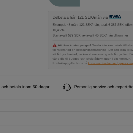
Delbetala från 121 SEK/mån via
Exempel: 48 mån, 121 SEK/mån, totalt 6 387 SEK, effekt
10,45 %
Startavgift 579 SEK, aviavgift 45 SEK/mån tillkommer
Att låna kostar pengar!
Om du inte kan betala tillbaka
tid riskerar du en betalningsanmärkning. Det kan leda till s
att få hyra bostad, teckna abonnemang och få nya lån. Fö
vänd dig till budget- och skuldrådgivningen i din kommun.
Kontaktuppgifter finns på
konsumentverket.se (öppnas i ny 
 och betala inom 30 dagar
Personlig service och expertrå