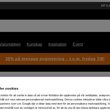
SP C
Varumärken
Kunskap
Inspiration
Event
30% på teenage engineering – t.o.m. fredag 7/8!
der cookies
ookies för att samla in data så att vi kan förbättra din upplevelse på vår webbplats, analysera
Artikelnummer: 1061655
håll och visa relevant personaliserad marknadsföring. Dessa cookies inkluderar både våra 
partners som t.ex Google där vi delar data med dem för att personalisera marknadsföring. Vå
Professionell prompter på ett
ig det innehåll som du verkligen är intresserad av, för att du ska få den bästa tänkbara uppleve