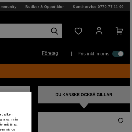
ommunity
Butiker & Öppettider
Kundservice
0770-77 11 00
Företag
Pris inkl. moms
DU KANSKE OCKSÅ GILLAR
 trafiken,
egna och från
rt mål är att
 enkelt
lsen när du