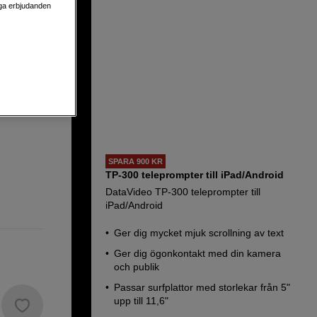
liga erbjudanden
SPARA 900 KR
TP-300 teleprompter till iPad/Android
DataVideo TP-300 teleprompter till
iPad/Android
Ger dig mycket mjuk scrollning av text
Ger dig ögonkontakt med din kamera
och publik
Passar surfplattor med storlekar från 5"
upp till 11,6"