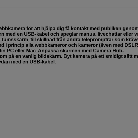
webbkamera för att hjälpa dig få kontakt med publiken geno
rn med en USB-kabel och speglar manus, livechattar eller val
-tumsskärm, till skillnad från andra telepromptrar som kräv
 med i princip alla webbkameror och kameror (även med DSLR
ill din PC eller Mac. Anpassa skärmen med Camera Hub-
som på en vanlig bildskärm. Byt kamera på ett smidigt sätt 
sedan med en USB-kabel.