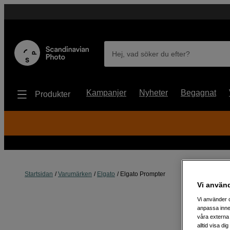
Hej, vad söker du efter?
Kampanjer
Nyheter
Begagnat
Produkter
Startsidan
Varumärken
Elgato
Elgato Prompter
Vi använ
Vi använder c
anpassa inne
våra externa 
alltid visa d