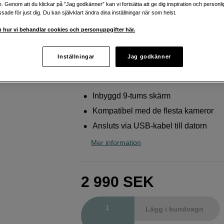
sätt
e. Genom att du klickar på ”Jag godkänner” kan vi fortsätta att ge dig inspiration och person
ade för just dig. Du kan självklart ändra dina inställningar när som helst.
Elgato
Prompter
 hur vi behandlar cookies och personuppgifter här.
Webblager
:
Ej köpbar
Inställningar
Jag godkänner
Butikslager
:
Visa butik
Inbyggd 9-tums skärm
Kompatibel med de flesta kameror
Ansluts via USB-kabel till datorn
Mer information
2 990
SEK
Antal
Lägg i kundvagn