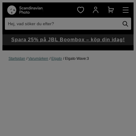
Hej, vad söker du efter?
Spara 25% på JBL Boombox – köp din idag!
Startsidan
Varumärken
Elgato
Elgato Wave:3