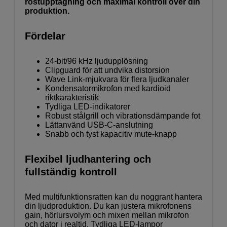
röstupptagning och maximal kontroll över din
produktion.
Fördelar
24-bit/96 kHz ljudupplösning
Clipguard för att undvika distorsion
Wave Link-mjukvara för flera ljudkanaler
Kondensatormikrofon med kardioid
riktkarakteristik
Tydliga LED-indikatorer
Robust stålgrill och vibrationsdämpande fot
Lättanvänd USB-C-anslutning
Snabb och tyst kapacitiv mute-knapp
Flexibel ljudhantering och
fullständig kontroll
Med multifunktionsratten kan du noggrant hantera
din ljudproduktion. Du kan justera mikrofonens
gain, hörlursvolym och mixen mellan mikrofon
och dator i realtid. Tydliga LED-lampor