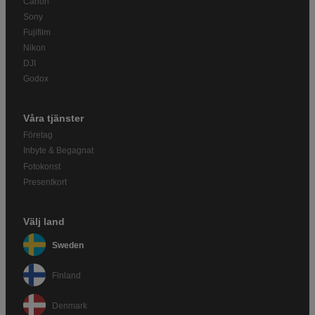
Canon
Sony
Fujifilm
Nikon
DJI
Godox
Våra tjänster
Företag
Inbyte & Begagnat
Fotokonst
Presentkort
Välj land
Sweden
Finland
Denmark