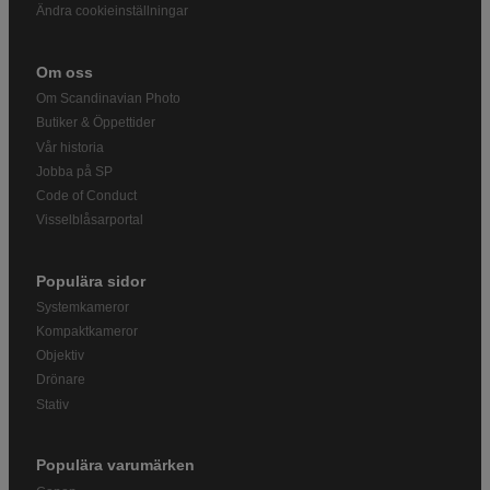
Ändra cookieinställningar
Om oss
Om Scandinavian Photo
Butiker & Öppettider
Vår historia
Jobba på SP
Code of Conduct
Visselblåsarportal
Populära sidor
Systemkameror
Kompaktkameror
Objektiv
Drönare
Stativ
Populära varumärken