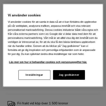
1 590
SEK
Vi använder cookies
Vi använder cookies för att samla in data så att vi kan förbättra din upplevelse
på vår webbplats, analysera trafiken, anpassa innehåll och visa relevant
Antal
Lägg i kundvagn
personaliserad marknadsföring. Dessa cookies inkluderar både våra egna och
från våra externa partners som t.ex Google där vi delar data med dem för att
personalisera marknadsföring. Vårt mål är att alltid visa dig det innehåll som du
verkligen är intresserad av, för att du ska få den bästa tänkbara upplevelsen
när du handlar online. Genom att du klickar på ”Jag godkänner” kan vi
Delbetala från 85 SEK/mån via
fortsätta att ge dig inspiration och personliga erbjudanden som är anpassade
Exempel: 48 mån, 85 SEK/mån, totalt 4 659 SEK, effektiv ränta 10,45 %
för just dig. Du kan självklart ändra dina inställningar när som helst.
Startavgift 579 SEK, aviavgift 45 SEK/mån tillkommer
Läs mer om hur vi behandlar cookies och personuppgifter här.
Att låna kostar pengar!
Om du inte kan betala tillbaka skulden i tid
riskerar du en betalningsanmärkning. Det kan leda till svårigheter att få hyra
bostad, teckna abonnemang och få nya lån. För stöd, vänd dig till budget-
Inställningar
Jag godkänner
och skuldrådgivningen i din kommun. Kontaktuppgifter finns på
konsumentverket.se (öppnas i ny flik)
Fri frakt vid köp över 1 500 kronor