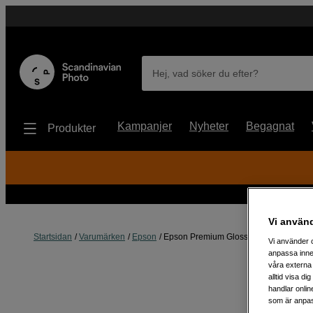
Hej, vad söker du efter?
Kampanjer
Nyheter
Begagnat
Produkter
Vi använ
Startsidan
Varumärken
Epson
Epson Premium Glossy Paper A4 255gr
Vi använder c
anpassa inne
våra externa 
alltid visa d
handlar onlin
som är anpass