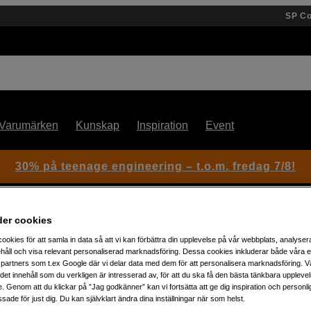
SP C
Varumärken
Kunskap
Inspiration
Event
30% på teenage engineering – t.o.m. fredag 7/8!
der cookies
 30 Sheets
ookies för att samla in data så att vi kan förbättra din upplevelse på vår webbplats, analysera
håll och visa relevant personaliserad marknadsföring. Dessa cookies inkluderar både våra 
partners som t.ex Google där vi delar data med dem för att personalisera marknadsföring. Vå
ig det innehåll som du verkligen är intresserad av, för att du ska få den bästa tänkbara uppleve
Artikelnummer: 1105354
e. Genom att du klickar på ”Jag godkänner” kan vi fortsätta att ge dig inspiration och person
Epson fotopapper A4 för utskr
ade för just dig. Du kan självklart ändra dina inställningar när som helst.