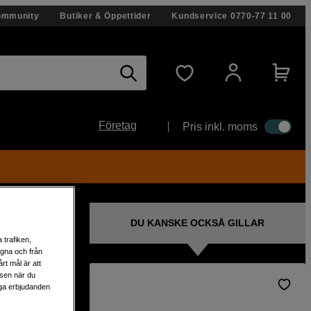
ommunity
Butiker & Öppettider
Kundservice
0770-77 11 00
Företag
Pris inkl. moms
DU KANSKE OCKSÅ GILLAR
 trafiken,
egna och från
rt mål är att
lsen när du
liga erbjudanden
ifter