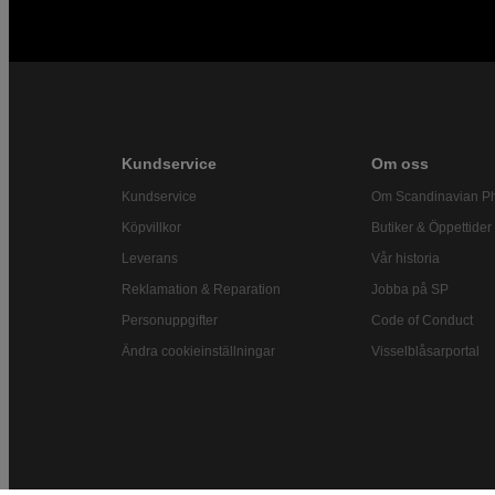
Kundservice
Om oss
Kundservice
Om Scandinavian P
Köpvillkor
Butiker & Öppettider
Leverans
Vår historia
Reklamation & Reparation
Jobba på SP
Personuppgifter
Code of Conduct
Ändra cookieinställningar
Visselblåsarportal