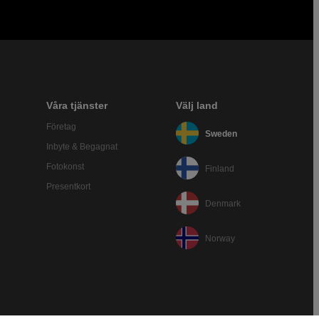
Våra tjänster
Välj land
Företag
Sweden
Inbyte & Begagnat
Fotokonst
Finland
Presentkort
Denmark
Norway