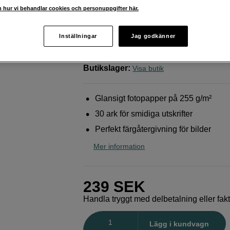
med hög glans
 hur vi behandlar cookies och personuppgifter här.
Epson
Premium Glossy Paper A4 255gr 30 S
Inställningar
Jag godkänner
Webblager
:
Finns i lager
Butikslager
:
Visa butik
Glansigt fotopapper på 255 g/m²
30 ark för smidiga utskrifter
Perfekt färgåtergivning för bilder
Mer information
239
SEK
Handla tryggt med delbetalning eller fak
Antal
Lägg i kundvagn