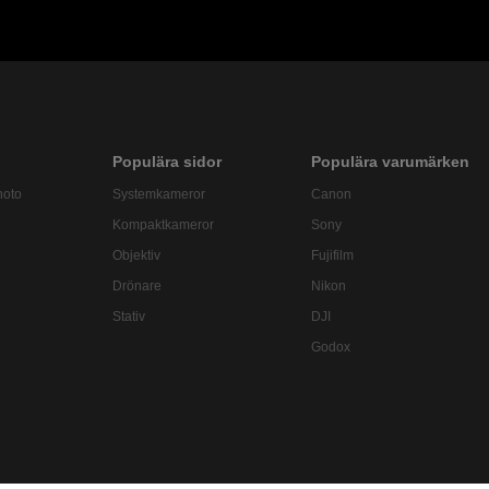
Populära sidor
Populära varumärken
hoto
Systemkameror
Canon
Kompaktkameror
Sony
Objektiv
Fujifilm
Drönare
Nikon
Stativ
DJI
Godox