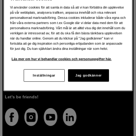
Vi använder cookies för att samla in data så att vi kan förbättra din upplevelse
på vår webbplats, analysera trafiken, anpassa innehåll och visa relevant
För kreatören sedan 1982
personaliserad marknadsföring. Dessa cookies inkluderar både våra egna och
från våra externa partners som t.ex Google där vi delar data med dem för att
personalisera marknadsföring. Vårt mål är att alltid visa dig det innehåll som du
På Scandinavian Photo har vi i över 40 år hjälpt kreativa
verkligen är intresserad av, för att du ska få den bästa tänkbara upplevelsen
när du handlar online. Genom att du klickar på ”Jag godkänner” kan vi
människor att förverkliga sina visioner inom fotografi, ljud,
fortsätta att ge dig inspiration och personliga erbjudanden som är anpassade
video, film, musik, konst och teknologi. Vi brinner för både
för just dig. Du kan självklart ändra dina inställningar när som helst.
tekniken och människorna som använder den. Vi vet att
rätt verktyg kan förvandla idéer till verklighet, och vi är här
Läs mer om hur vi behandlar cookies och personuppgifter här.
för att guida dig så att du väljer rätt produkter för det du vill
göra. Förutom högkvalitativa produkter, erbjuder vi även
personlig service. Med vår expertis och vårt engagemang
Inställningar
Jag godkänner
säkerställer vi att du får den utrustning som passar dig
bäst.
Let's be friends!