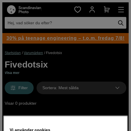
Hej, vad söker du efter?
30% på teenage engineering – t.o.m. fredag 7/8!
Startsidan
Varumärken
Fivedotsix
Fivedotsix
Visa mer
Filter
Sortera
:
Mest sålda
Visar 0 produkter
Vi använder cookies