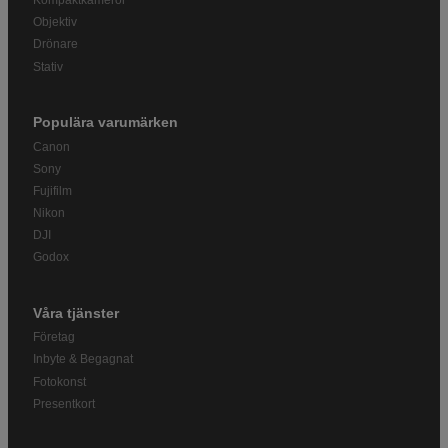
Kompaktkameror
Objektiv
Drönare
Stativ
Populära varumärken
Canon
Sony
Fujifilm
Nikon
DJI
Godox
Våra tjänster
Företag
Inbyte & Begagnat
Fotokonst
Presentkort