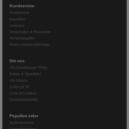
Kundservice
Kundservice
Köpvillkor
Leverans
Reklamation & Reparation
Personuppgifter
Ändra cookieinställningar
Om oss
Om Scandinavian Photo
Butiker & Öppettider
Vår historia
Jobba på SP
Code of Conduct
Visselblåsarportal
Populära sidor
Systemkameror