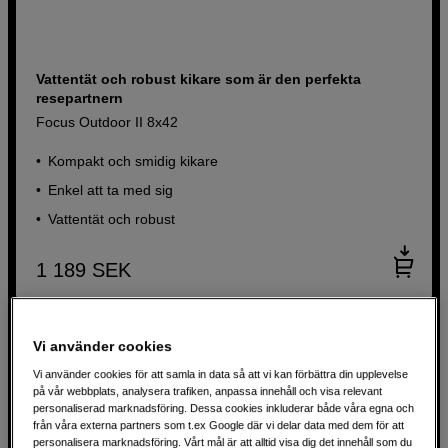
Vattentät och robust kikare som är den perfekta
resepartnern
Focus Outdoor II 8x42
Kompakt och smidig kikare
Enkel att ta med sig
Vattentät och robust
1 189
SEK
Vi använder cookies
Vi använder cookies för att samla in data så att vi kan förbättra din upplevelse
på vår webbplats, analysera trafiken, anpassa innehåll och visa relevant
personaliserad marknadsföring. Dessa cookies inkluderar både våra egna och
från våra externa partners som t.ex Google där vi delar data med dem för att
personalisera marknadsföring. Vårt mål är att alltid visa dig det innehåll som du