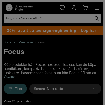
Hej, vad söker du efter?
30% rabatt på teenage engineering – köp här!
Startsidan
Varumärken
Focus
Focus
Köp produkter från Focus hos oss! Hos oss kan du köpa
handkikare, kompakta handkikare, avståndsmätare,
tubkikare, fotoramar och fotoalbum från Focus. Vi har ett
Visa mer
brett utbud av produkter från Focus för både professionella
användare och nybörjare, online och i våra butiker.
Filter
Sortera
:
Mest sålda
Visar 21 produkter