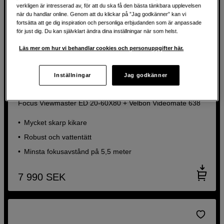
verkligen är intresserad av, för att du ska få den bästa tänkbara upplevelsen
när du handlar online. Genom att du klickar på ”Jag godkänner” kan vi
fortsätta att ge dig inspiration och personliga erbjudanden som är anpassade
för just dig. Du kan självklart ändra dina inställningar när som helst.
Läs mer om hur vi behandlar cookies och personuppgifter här.
Inställningar
Jag godkänner
Ljuskänslig tubkikare med högkvalitativ ED-glas
Focus Viewmaster ED 20-60X80 + Velbon Videomate 638
Mycket skarp kikare
Robust och vattentätt
Minsta fokusavstånd på 5,5 meter
7 990
SEK