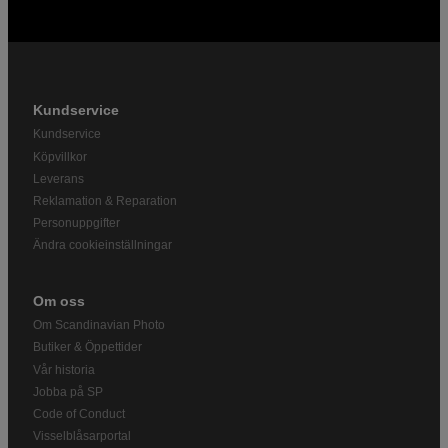
Kundservice
Kundservice
Köpvillkor
Leverans
Reklamation & Reparation
Personuppgifter
Ändra cookieinställningar
Om oss
Om Scandinavian Photo
Butiker & Öppettider
Vår historia
Jobba på SP
Code of Conduct
Visselblåsarportal