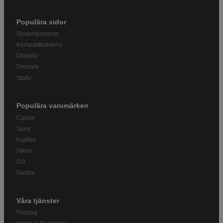
Populära sidor
Systemkameror
Kompaktkameror
Objektiv
Drönare
Stativ
Populära varumärken
Canon
Sony
Fujifilm
Nikon
DJI
Godox
Våra tjänster
Företag