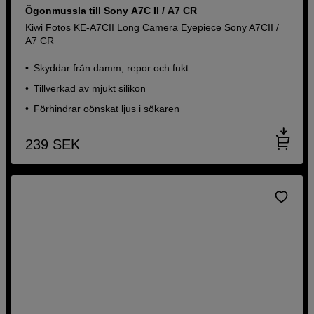
Ögonmussla till Sony A7C II / A7 CR
Kiwi Fotos KE-A7CII Long Camera Eyepiece Sony A7CII /
A7 CR
Skyddar från damm, repor och fukt
Tillverkad av mjukt silikon
Förhindrar oönskat ljus i sökaren
239
SEK