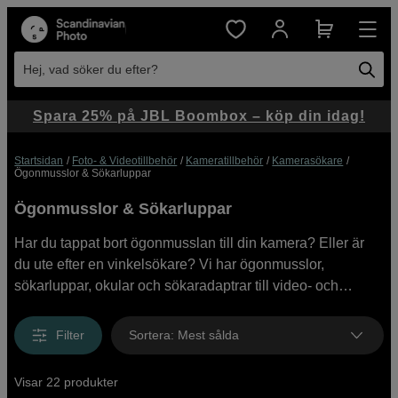
Hej, vad söker du efter?
Spara 25% på JBL Boombox – köp din idag!
Startsidan
Foto- & Videotillbehör
Kameratillbehör
Kamerasökare
Ögonmusslor & Sökarluppar
Ögonmusslor & Sökarluppar
Har du tappat bort ögonmusslan till din kamera? Eller är
du ute efter en vinkelsökare? Vi har ögonmusslor,
sökarluppar, okular och sökaradaptrar till video- och
systemkameror. Välj mellan varumärken som Canon,
Nikon, Sony, Fujifilm med flera. Se vårt utbud av
Filter
Sortera
:
Mest sålda
ögonmusslor här och köp online eller i butik.
Visar 22 produkter