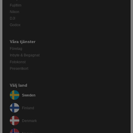
Fujifilm
Nikon
DJI
Godox
Våra tjänster
Företag
Inbyte & Begagnat
Fotokonst
Presentkort
Välj land
Sweden
Finland
Denmark