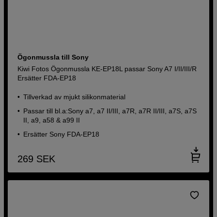
Ögonmussla till Sony
Kiwi Fotos Ögonmussla KE-EP18L passar Sony A7 I/II/III/R
Ersätter FDA-EP18
Tillverkad av mjukt silikonmaterial
Passar till bl.a:Sony a7, a7 II/III, a7R, a7R II/III, a7S, a7S
II, a9, a58 & a99 II
Ersätter Sony FDA-EP18
269
SEK