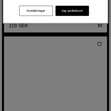
Ögonmussla EG / Eos 1D/ S mark III / 5D mark III/7
Canon Ögonmussla EG / Eos 1D/ S mark III / 5D mark III/7
Inställningar
Jag godkänner
119
SEK