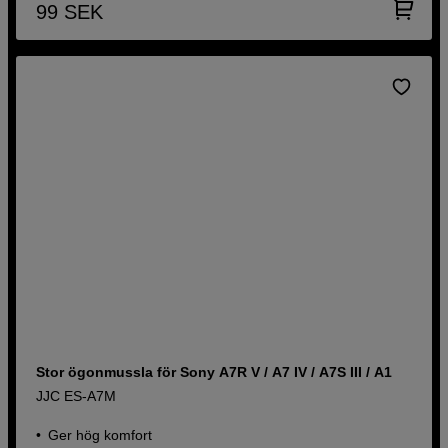
99
SEK
Stor ögonmussla för Sony A7R V / A7 IV / A7S III / A1
JJC ES-A7M
Ger hög komfort