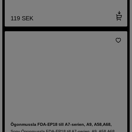
119
SEK
Ögonmussla FDA-EP18 till A7-serien, A9, A58,A68,
Sony Ögonmussla FDA-EP18 till A7-serien, A9, A58,A68,