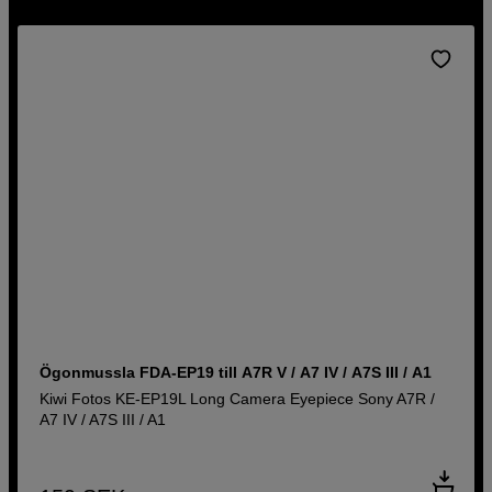
Ögonmussla FDA-EP19 till A7R V / A7 IV / A7S III / A1
Kiwi Fotos KE-EP19L Long Camera Eyepiece Sony A7R /
A7 IV / A7S III / A1