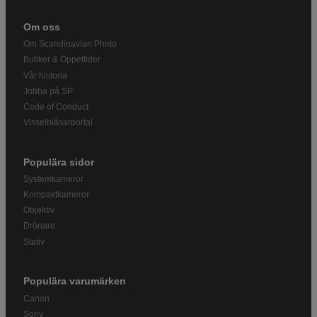
Om oss
Om Scandinavian Photo
Butiker & Öppettider
Vår historia
Jobba på SP
Code of Conduct
Visselblåsarportal
Populära sidor
Systemkameror
Kompaktkameror
Objektiv
Drönare
Stativ
Populära varumärken
Canon
Sony