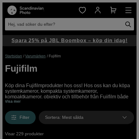
Hej, vad söker du efter?
Spara 25% på JBL Boombox – köp din idag!
Startsidan
Varumärken
Fujifilm
Fujifilm
Köp dina Fujifilmprodukter hos oss! Hos oss kan du köpa
systemkameror, kompakta systemkameror,
kompaktkameror, objektiv och tillbehör från Fujifilm både
Visa mer
online och i butik. Vi har ett brett utbud av produkter från
Fujifilm online och i våra butiker, med allt från
instegsmodeller till proffesionella high end-kameror.
Filter
Sortera
:
Mest sålda
Visar 229 produkter