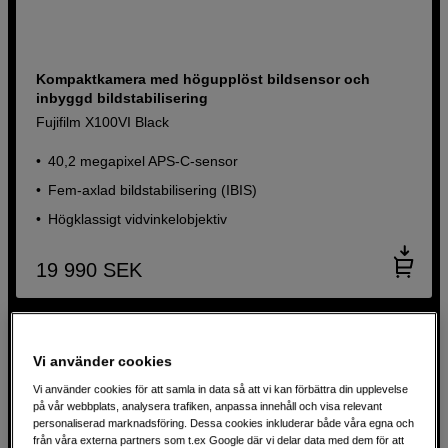
Kompaktkamera med högupplöst bildsensor och
inbyggd bildstabilisering
Fujifilm X100VI Black
40,2 megapixel APS-C-sensor
Fem-axlad bildstabilisering (IBIS)
Högklassigt vidvinkelobjektiv
19 990
SEK
Vi använder cookies
Vi använder cookies för att samla in data så att vi kan förbättra din upplevelse
på vår webbplats, analysera trafiken, anpassa innehåll och visa relevant
personaliserad marknadsföring. Dessa cookies inkluderar både våra egna och
från våra externa partners som t.ex Google där vi delar data med dem för att