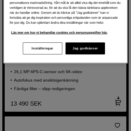
personalisera marknadsföring. Vårt mål är att alltid visa dig det innehåll som du
verkligen är intresserad av, för att du ska få den bästa tänkbara upplevelsen
när du handlar online. Genom att du klickar på ”Jag godkänner” kan vi
fortsätta att ge dig inspiration och personliga erbjudanden som är anpassade
för just dig. Du kan självklart ändra dina inställningar när som helst.
Läs mer om hur vi behandlar cookies och personuppgifter här.
35MM OBJEKTIV FÖR 199 KR
Inställningar
Jag godkänner
Liten, lättanvänd systemkamera med allroundobjektiv
Fujifilm X-T30 III + XC 13-33mm f/3,5-6,3 OIS Silver
26,1 MP APS-C-sensor och 6K-video
Autofokus med ansiktsigenkänning
Färdiga filter – slipp redigeringen
13 490
SEK