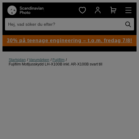
Hej, vad söker du efter?
30% på teenage engineering – t.o.m. fredag 7/8!
Startsidan
Varumärken
Fujifilm
Fujifilm Motljusskydd LH-X100B inkl. AR-X100B svart till