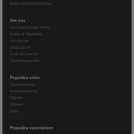
Ändra cookieinställningar
Om oss
Om Scandinavian Photo
Butiker & Öppettider
Vår historia
Jobba på SP
Code of Conduct
Visselblåsarportal
Populära sidor
Systemkameror
Kompaktkameror
Objektiv
Drönare
Stativ
Populära varumärken