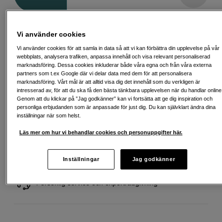
Delbetala från 128 SEK/mån via
Vi använder cookies
Exempel: 12 mån, 128 SEK/mån, totalt 2 031 SEK, effektiv ränta 0,00 %
Vi använder cookies för att samla in data så att vi kan förbättra din upplevelse på vår
Startavgift 495 SEK, aviavgift 45 SEK/mån tillkommer
webbplats, analysera trafiken, anpassa innehåll och visa relevant personaliserad
marknadsföring. Dessa cookies inkluderar både våra egna och från våra externa
Att låna kostar pengar!
Om du inte kan betala tillbaka skulden i tid
riskerar du en betalningsanmärkning. Det kan leda till svårigheter att få hyra
partners som t.ex Google där vi delar data med dem för att personalisera
bostad, teckna abonnemang och få nya lån. För stöd, vänd dig till budget-
marknadsföring. Vårt mål är att alltid visa dig det innehåll som du verkligen är
och skuldrådgivningen i din kommun. Kontaktuppgifter finns på
intresserad av, för att du ska få den bästa tänkbara upplevelsen när du handlar online
konsumentverket.se (öppnas i ny flik)
Genom att du klickar på ”Jag godkänner” kan vi fortsätta att ge dig inspiration och
personliga erbjudanden som är anpassade för just dig. Du kan självklart ändra dina
inställningar när som helst.
Läs mer om hur vi behandlar cookies och personuppgifter här.
Fri frakt vid köp över 1 500 kronor
Inställningar
Jag godkänner
Köp nu och betala inom 30 dagar
Personlig service och expertrådgivning