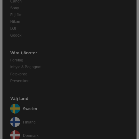
Canon
Sony
Fujifilm
Nikon
DJI
Godox
Våra tjänster
Företag
Inbyte & Begagnat
Fotokonst
Presentkort
Välj land
Sweden
Finland
Denmark