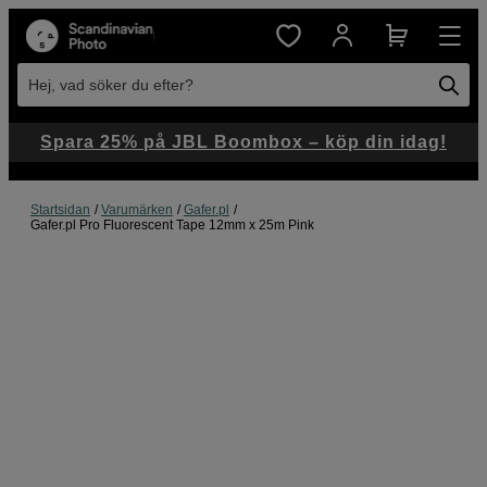
Hej, vad söker du efter?
Spara 25% på JBL Boombox – köp din idag!
Startsidan
Varumärken
Gafer.pl
Gafer.pl Pro Fluorescent Tape 12mm x 25m Pink