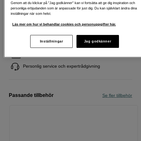
Lägg i kundvagn
Genom att du klickar på ”Jag godkänner” kan vi fortsätta att ge dig inspiration och
personliga erbjudanden som är anpassade för just dig. Du kan självklart ändra dina
inställningar när som helst.
Läs mer om hur vi behandlar cookies och personuppgifter här.
Fri frakt vid köp över 1 500 kronor
Inställningar
Jag godkänner
Köp nu och betala inom 30 dagar
Personlig service och expertrådgivning
Passande tillbehör
Se fler tillbehör