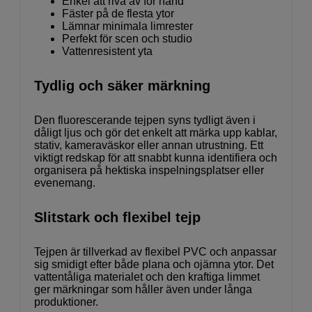
Enkel att riva av för hand
Fäster på de flesta ytor
Lämnar minimala limrester
Perfekt för scen och studio
Vattenresistent yta
Tydlig och säker märkning
Den fluorescerande tejpen syns tydligt även i
dåligt ljus och gör det enkelt att märka upp kablar,
stativ, kameraväskor eller annan utrustning. Ett
viktigt redskap för att snabbt kunna identifiera och
organisera på hektiska inspelningsplatser eller
evenemang.
Slitstark och flexibel tejp
Tejpen är tillverkad av flexibel PVC och anpassar
sig smidigt efter både plana och ojämna ytor. Det
vattentåliga materialet och den kraftiga limmet
ger märkningar som håller även under långa
produktioner.