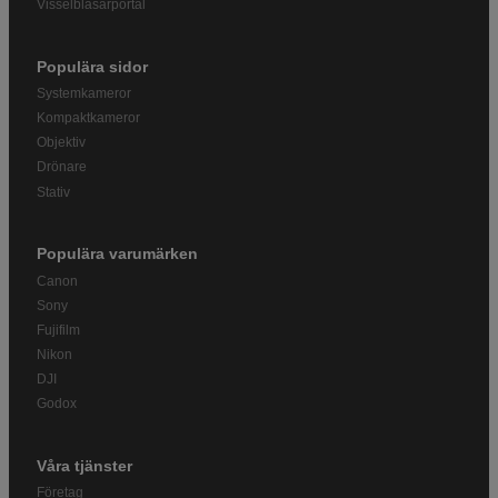
Visselblåsarportal
Populära sidor
Systemkameror
Kompaktkameror
Objektiv
Drönare
Stativ
Populära varumärken
Canon
Sony
Fujifilm
Nikon
DJI
Godox
Våra tjänster
Företag