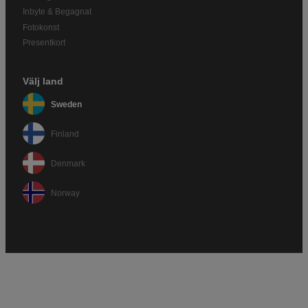
Inbyte & Begagnat
Fotokonst
Presentkort
Välj land
Sweden
Finland
Denmark
Norway