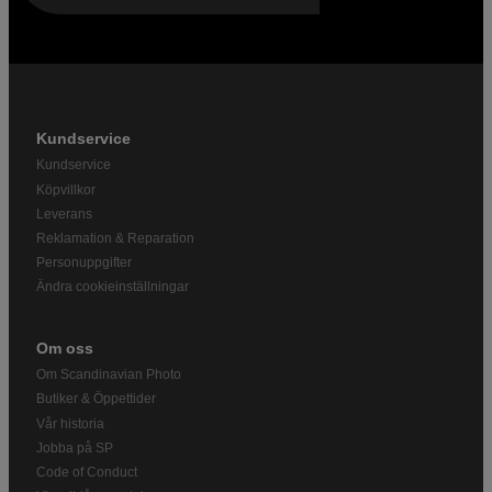
Kundservice
Kundservice
Köpvillkor
Leverans
Reklamation & Reparation
Personuppgifter
Ändra cookieinställningar
Om oss
Om Scandinavian Photo
Butiker & Öppettider
Vår historia
Jobba på SP
Code of Conduct