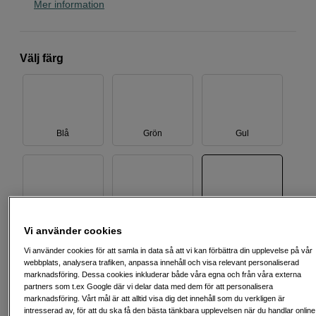
Mer information
Välj färg
Blå
Grön
Gul
Multipack
Orange
Rosa
Vi använder cookies
Vi använder cookies för att samla in data så att vi kan förbättra din upplevelse på vår
99
SEK
webbplats, analysera trafiken, anpassa innehåll och visa relevant personaliserad
marknadsföring. Dessa cookies inkluderar både våra egna och från våra externa
Handla tryggt med delbetalning eller faktura
Info
partners som t.ex Google där vi delar data med dem för att personalisera
marknadsföring. Vårt mål är att alltid visa dig det innehåll som du verkligen är
intresserad av, för att du ska få den bästa tänkbara upplevelsen när du handlar online
Antal