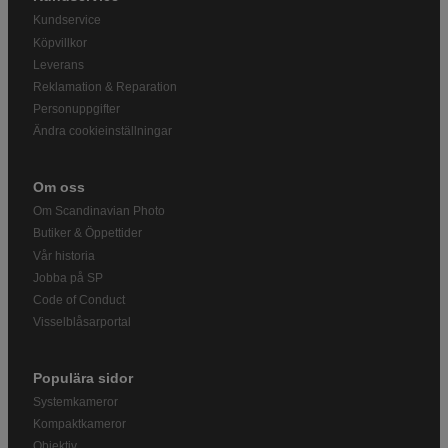
Kundservice
Köpvillkor
Leverans
Reklamation & Reparation
Personuppgifter
Ändra cookieinställningar
Om oss
Om Scandinavian Photo
Butiker & Öppettider
Vår historia
Jobba på SP
Code of Conduct
Visselblåsarportal
Populära sidor
Systemkameror
Kompaktkameror
Objektiv