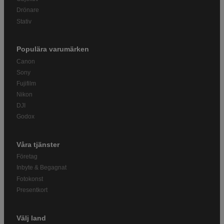
Drönare
Stativ
Populära varumärken
Canon
Sony
Fujifilm
Nikon
DJI
Godox
Våra tjänster
Företag
Inbyte & Begagnat
Fotokonst
Presentkort
Välj land