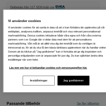
Delbetala från 117 SEK/mån via
Exempel: 12 mån, 117 SEK/mån, totalt 1 899 SEK, effektiv ränta 0,00 %
Startavgift 495 SEK, aviavgift 45 SEK/mån tillkommer
Vi använder cookies
Att låna kostar pengar!
Om du inte kan betala tillbaka skulden i tid
Vi använder cookies för att samla in data så att vi kan förbättra din upplevelse på vår
riskerar du en betalningsanmärkning. Det kan leda till svårigheter att få hyra
webbplats, analysera trafiken, anpassa innehåll och visa relevant personaliserad
bostad, teckna abonnemang och få nya lån. För stöd, vänd dig till budget-
marknadsföring. Dessa cookies inkluderar både våra egna och från våra externa
och skuldrådgivningen i din kommun. Kontaktuppgifter finns på
partners som t.ex Google där vi delar data med dem för att personalisera
konsumentverket.se (öppnas i ny flik)
marknadsföring. Vårt mål är att alltid visa dig det innehåll som du verkligen är
intresserad av, för att du ska få den bästa tänkbara upplevelsen när du handlar online
Genom att du klickar på ”Jag godkänner” kan vi fortsätta att ge dig inspiration och
personliga erbjudanden som är anpassade för just dig. Du kan självklart ändra dina
inställningar när som helst.
Fri frakt vid köp över 1 500 kronor
Läs mer om hur vi behandlar cookies och personuppgifter här.
Köp nu och betala inom 30 dagar
Inställningar
Jag godkänner
Personlig service och expertrådgivning
Passande tillbehör
Se fler tillbehör