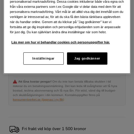
personaliserad marknadsföring. Dessa cookies inkluderar både våra egna och
från våra externa partners som t.ex Google där vi delar data med dem för att
personalisera marknadsföring. Vårt mål är att alltid visa dig det innehåll som du
1 590
SEK
verkligen är intresserad av, för att du ska få den bästa tänkbara upplevelsen
när du handlar online. Genom att du klickar på ”Jag godkänner” kan vi
fortsätta att ge dig inspiration och personliga erbjudanden som är anpassade
Antal
för just dig. Du kan självklart ändra dina inställningar när som helst.
Lägg i kundvagn
Läs mer om hur vi behandlar cookies och personuppgifter här.
Delbetala från 85 SEK/mån via
Inställningar
Jag godkänner
Exempel: 48 mån, 85 SEK/mån, totalt 4 659 SEK, effektiv ränta 10,45 %
Startavgift 579 SEK, aviavgift 45 SEK/mån tillkommer
Att låna kostar pengar!
Om du inte kan betala tillbaka skulden i tid
riskerar du en betalningsanmärkning. Det kan leda till svårigheter att få hyra
bostad, teckna abonnemang och få nya lån. För stöd, vänd dig till budget-
och skuldrådgivningen i din kommun. Kontaktuppgifter finns på
konsumentverket.se (öppnas i ny flik)
Fri frakt vid köp över 1 500 kronor