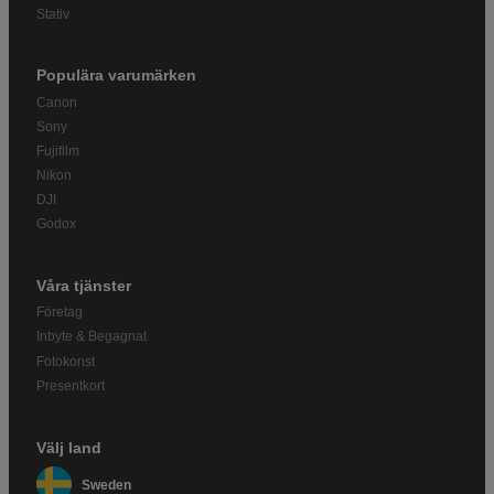
Stativ
Populära varumärken
Canon
Sony
Fujifilm
Nikon
DJI
Godox
Våra tjänster
Företag
Inbyte & Begagnat
Fotokonst
Presentkort
Välj land
Sweden