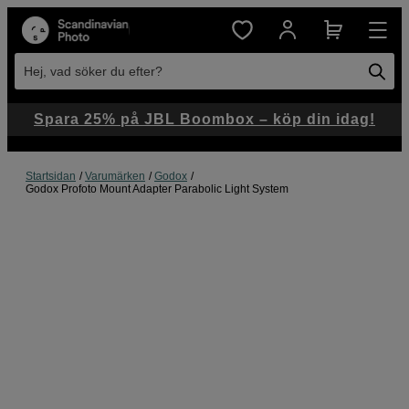
Hej, vad söker du efter?
Spara 25% på JBL Boombox – köp din idag!
Startsidan
Varumärken
Godox
Godox Profoto Mount Adapter Parabolic Light System