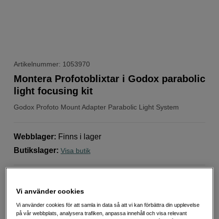
Artikelnummer: 1053970
Montera Profotoblixtar i Godox parabolic
light focusing kit
Godox
Profoto Mount Adapter Parabolic Light System
Webblager
:
Finns i lager
Butikslager
:
Visa butik
Använd Godox Parabolic ljusformare på Profoto
Vi använder cookies
Lätt att montera
Vi använder cookies för att samla in data så att vi kan förbättra din upplevelse
Mer information
på vår webbplats, analysera trafiken, anpassa innehåll och visa relevant