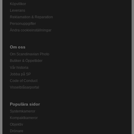
Köpvillkor
Leverans
Reklamation & Reparation
Personuppgifter
Ändra cookieinställningar
Om oss
Om Scandinavian Photo
Butiker & Öppettider
Vår historia
Jobba på SP
Code of Conduct
Visselblåsarportal
Populära sidor
Systemkameror
Kompaktkameror
Objektiv
Drönare