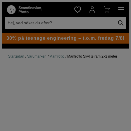
Hej, vad söker du efter?
30% på teenage engineering – t.o.m. fredag 7/8!
Startsidan
Varumärken
Manfrotto
Manfrotto Skylite ram 2x2 meter