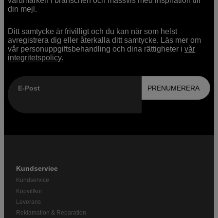
varumärken i branschen och massvis med inspiration till
din mejl.
Ditt samtycke är frivilligt och du kan när som helst
avregistrera dig eller återkalla ditt samtycke. Läs mer om
vår personuppgiftsbehandling och dina rättigheter i
vår
integritetspolicy.
E-Post
PRENUMERERA
Kundservice
Kundservice
Köpvillkor
Leverans
Reklamation & Reparation