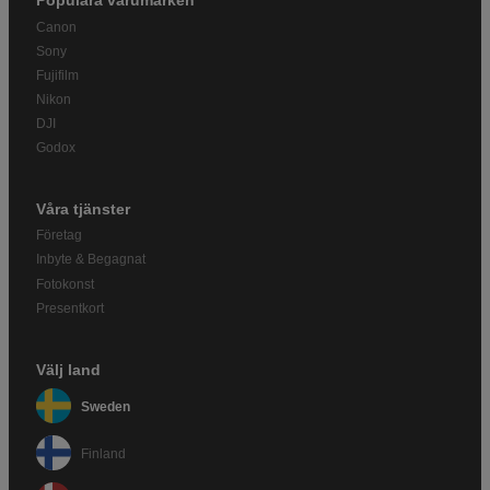
Populära varumärken
Canon
Sony
Fujifilm
Nikon
DJI
Godox
Våra tjänster
Företag
Inbyte & Begagnat
Fotokonst
Presentkort
Välj land
Sweden
Finland