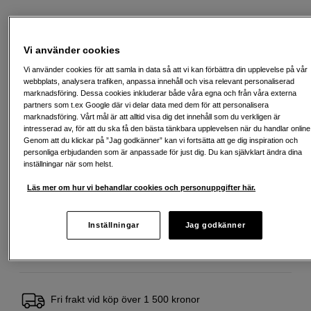
2 490
SEK
Vi använder cookies
Vi använder cookies för att samla in data så att vi kan förbättra din upplevelse på vår
Antal
Lägg i kundvagn
webbplats, analysera trafiken, anpassa innehåll och visa relevant personaliserad
marknadsföring. Dessa cookies inkluderar både våra egna och från våra externa
partners som t.ex Google där vi delar data med dem för att personalisera
marknadsföring. Vårt mål är att alltid visa dig det innehåll som du verkligen är
intresserad av, för att du ska få den bästa tänkbara upplevelsen när du handlar online
Delbetala från 108 SEK/mån via
Genom att du klickar på ”Jag godkänner” kan vi fortsätta att ge dig inspiration och
personliga erbjudanden som är anpassade för just dig. Du kan självklart ändra dina
Exempel: 48 mån, 108 SEK/mån, totalt 5 763 SEK, effektiv ränta 10,45 %
inställningar när som helst.
Startavgift 579 SEK, aviavgift 45 SEK/mån tillkommer
Läs mer om hur vi behandlar cookies och personuppgifter här.
Att låna kostar pengar!
Om du inte kan betala tillbaka skulden i tid
riskerar du en betalningsanmärkning. Det kan leda till svårigheter att få hyra
bostad, teckna abonnemang och få nya lån. För stöd, vänd dig till budget-
och skuldrådgivningen i din kommun. Kontaktuppgifter finns på
Inställningar
Jag godkänner
konsumentverket.se (öppnas i ny flik)
Fri frakt vid köp över 1 500 kronor