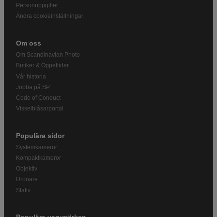
Personuppgifter
Ändra cookieinställningar
Om oss
Om Scandinavian Photo
Butiker & Öppettider
Vår historia
Jobba på SP
Code of Conduct
Visselblåsarportal
Populära sidor
Systemkameror
Kompaktkameror
Objektiv
Drönare
Stativ