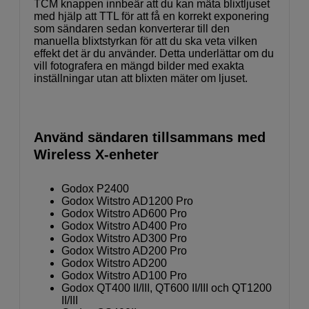
TCM knappen innbeär att du kan mäta blixtljuset
med hjälp att TTL för att få en korrekt exponering
som sändaren sedan konverterar till den
manuella blixtstyrkan för att du ska veta vilken
effekt det är du använder. Detta underlättar om du
vill fotografera en mängd bilder med exakta
inställningar utan att blixten mäter om ljuset.
Använd sändaren tillsammans med
Wireless X-enheter
Godox P2400
Godox Witstro AD1200 Pro
Godox Witstro AD600 Pro
Godox Witstro AD400 Pro
Godox Witstro AD300 Pro
Godox Witstro AD200 Pro
Godox Witstro AD200
Godox Witstro AD100 Pro
Godox QT400 II/III, QT600 II/III och QT1200
II/III