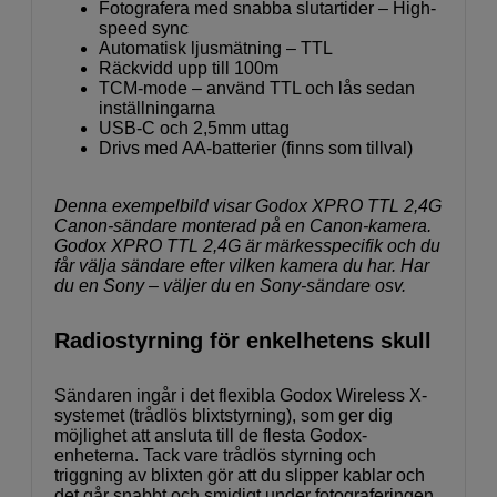
Fotografera med snabba slutartider – High-
speed sync
Automatisk ljusmätning – TTL
Räckvidd upp till 100m
TCM-mode – använd TTL och lås sedan
inställningarna
USB-C och 2,5mm uttag
Drivs med AA-batterier (finns som tillval)
Denna exempelbild visar Godox XPRO TTL 2,4G
Canon-sändare monterad på en Canon-kamera.
Godox XPRO TTL 2,4G är märkesspecifik och du
får välja sändare efter vilken kamera du har. Har
du en Sony – väljer du en Sony-sändare osv.
Radiostyrning för enkelhetens skull
Sändaren ingår i det flexibla Godox Wireless X-
systemet (trådlös blixtstyrning), som ger dig
möjlighet att ansluta till de flesta Godox-
enheterna. Tack vare trådlös styrning och
triggning av blixten gör att du slipper kablar och
det går snabbt och smidigt under fotograferingen.