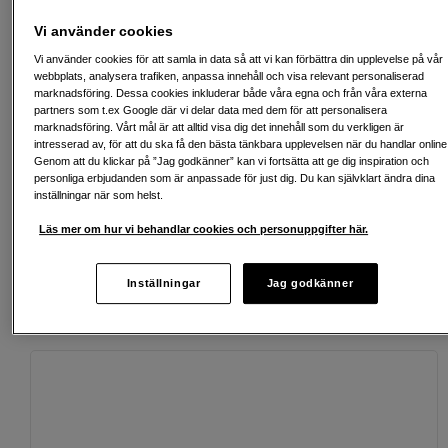
riskerar du en betalningsanmärkning. Det kan leda till svårigheter att få hyra
bostad, teckna abonnemang och få nya lån. För stöd, vänd dig till budget-
Vi använder cookies
och skuldrådgivningen i din kommun. Kontaktuppgifter finns på
konsumentverket.se (öppnas i ny flik)
Vi använder cookies för att samla in data så att vi kan förbättra din upplevelse på vår
webbplats, analysera trafiken, anpassa innehåll och visa relevant personaliserad
marknadsföring. Dessa cookies inkluderar både våra egna och från våra externa
partners som t.ex Google där vi delar data med dem för att personalisera
marknadsföring. Vårt mål är att alltid visa dig det innehåll som du verkligen är
Fri frakt vid köp över 1 500 kronor
intresserad av, för att du ska få den bästa tänkbara upplevelsen när du handlar online
Genom att du klickar på ”Jag godkänner” kan vi fortsätta att ge dig inspiration och
personliga erbjudanden som är anpassade för just dig. Du kan självklart ändra dina
Köp nu och betala inom 30 dagar
inställningar när som helst.
Personlig service och expertrådgivning
Läs mer om hur vi behandlar cookies och personuppgifter här.
Inställningar
Jag godkänner
Passande tillbehör
Se fler tillbehör