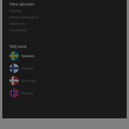
Våra tjänster
Företag
Inbyte & Begagnat
Fotokonst
Presentkort
Välj land
Sweden
Finland
Denmark
Norway