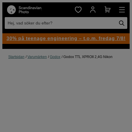
Hej, vad söker du efter?
30% på teenage engineering – t.o.m. fredag 7/8!
Startsidan
Varumärken
Godox
Godox TTL XPROII 2,4G Nikon