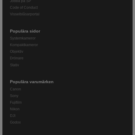
Jobba på SP
Code of Conduct
Visselblåsarportal
Populära sidor
Systemkameror
Kompaktkameror
Objektiv
Drönare
Stativ
Populära varumärken
Canon
Sony
Fujifilm
Nikon
DJI
Godox