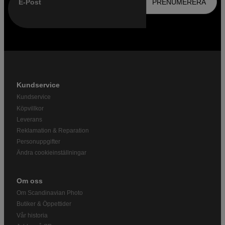
E-Post
PRENUMERERA
Kundservice
Kundservice
Köpvillkor
Leverans
Reklamation & Reparation
Personuppgifter
Ändra cookieinställningar
Om oss
Om Scandinavian Photo
Butiker & Öppettider
Vår historia