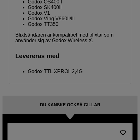
Godox QS400II
Godox SK400II
Godox V1
Godox Ving V860II/III
Godox TT350
Blixtsändaren är kompatibel med blixtar som
använder sig av Godox Wireless X.
Levereras med
Godox TTL XPROII 2,4G
DU KANSKE OCKSÅ GILLAR