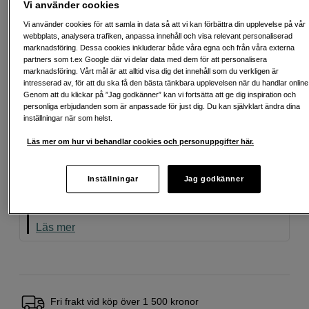
Vi använder cookies
Vi använder cookies för att samla in data så att vi kan förbättra din upplevelse på vår
Delbetala från 125 SEK/mån via
webbplats, analysera trafiken, anpassa innehåll och visa relevant personaliserad
marknadsföring. Dessa cookies inkluderar både våra egna och från våra externa
Exempel: 48 mån, 125 SEK/mån, totalt 6 579 SEK, effektiv ränta 10,45 %
partners som t.ex Google där vi delar data med dem för att personalisera
Startavgift 579 SEK, aviavgift 45 SEK/mån tillkommer
marknadsföring. Vårt mål är att alltid visa dig det innehåll som du verkligen är
intresserad av, för att du ska få den bästa tänkbara upplevelsen när du handlar online
Att låna kostar pengar!
Om du inte kan betala tillbaka skulden i tid
Genom att du klickar på ”Jag godkänner” kan vi fortsätta att ge dig inspiration och
riskerar du en betalningsanmärkning. Det kan leda till svårigheter att få hyra
personliga erbjudanden som är anpassade för just dig. Du kan självklart ändra dina
bostad, teckna abonnemang och få nya lån. För stöd, vänd dig till budget-
inställningar när som helst.
och skuldrådgivningen i din kommun. Kontaktuppgifter finns på
konsumentverket.se (öppnas i ny flik)
Läs mer om hur vi behandlar cookies och personuppgifter här.
Vi gillar
Inställningar
Jag godkänner
Det här är en produkt som vi tycker om extra
mycket. Håll utkik efter symbolen för fler av våra
utvalda favoriter.
Läs mer
Fri frakt vid köp över 1 500 kronor