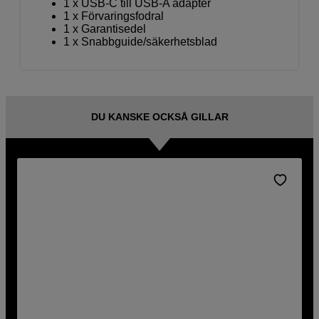
1 x USB-C till USB-A adapter
1 x Förvaringsfodral
1 x Garantisedel
1 x Snabbguide/säkerhetsblad
DU KANSKE OCKSÅ GILLAR