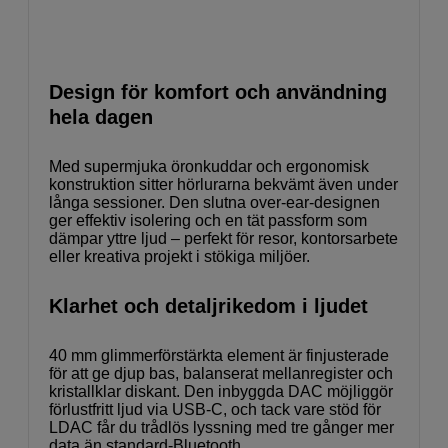
Design för komfort och användning
hela dagen
Med supermjuka öronkuddar och ergonomisk
konstruktion sitter hörlurarna bekvämt även under
långa sessioner. Den slutna over-ear-designen
ger effektiv isolering och en tät passform som
dämpar yttre ljud – perfekt för resor, kontorsarbete
eller kreativa projekt i stökiga miljöer.
Klarhet och detaljrikedom i ljudet
40 mm glimmerförstärkta element är finjusterade
för att ge djup bas, balanserat mellanregister och
kristallklar diskant. Den inbyggda DAC möjliggör
förlustfritt ljud via USB-C, och tack vare stöd för
LDAC får du trådlös lyssning med tre gånger mer
data än standard-Bluetooth.