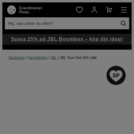
Hej, vad söker du efter?
Spara 25% på JBL Boombox – köp din idag!
Startsidan
Varumärken
JBL
JBL Tour One M3 Latte