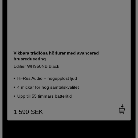
Vikbara trådlösa hörlurar med avancerad
brusreducering
Edifier WH950NB Black
Hi-Res Audio – högupplöst ljud
4 mickar för hög samtalskvalitet
Upp till 55 timmars batteritid
1 590
SEK