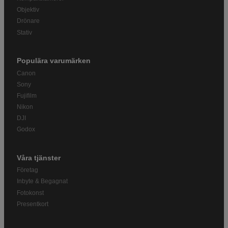
Objektiv
Drönare
Stativ
Populära varumärken
Canon
Sony
Fujifilm
Nikon
DJI
Godox
Våra tjänster
Företag
Inbyte & Begagnat
Fotokonst
Presentkort