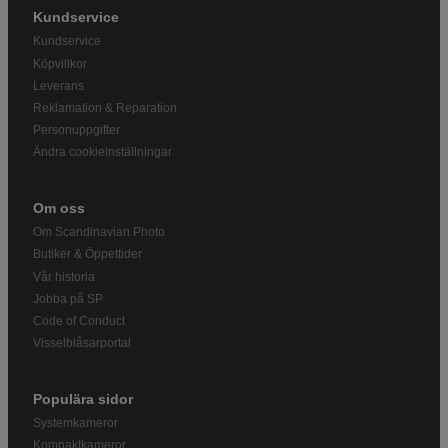
Kundservice
Kundservice
Köpvillkor
Leverans
Reklamation & Reparation
Personuppgifter
Ändra cookieinställningar
Om oss
Om Scandinavian Photo
Butiker & Öppettider
Vår historia
Jobba på SP
Code of Conduct
Visselblåsarportal
Populära sidor
Systemkameror
Kompaktkameror