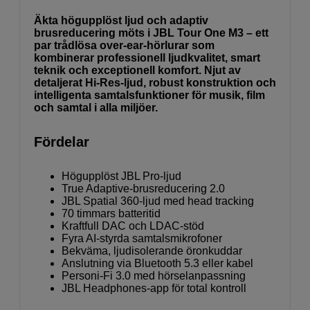
Äkta högupplöst ljud och adaptiv
brusreducering möts i JBL Tour One M3 – ett
par trådlösa over-ear-hörlurar som
kombinerar professionell ljudkvalitet, smart
teknik och exceptionell komfort. Njut av
detaljerat Hi-Res-ljud, robust konstruktion och
intelligenta samtalsfunktioner för musik, film
och samtal i alla miljöer.
Fördelar
Högupplöst JBL Pro-ljud
True Adaptive-brusreducering 2.0
JBL Spatial 360-ljud med head tracking
70 timmars batteritid
Kraftfull DAC och LDAC-stöd
Fyra AI-styrda samtalsmikrofoner
Bekväma, ljudisolerande öronkuddar
Anslutning via Bluetooth 5.3 eller kabel
Personi-Fi 3.0 med hörselanpassning
JBL Headphones-app för total kontroll