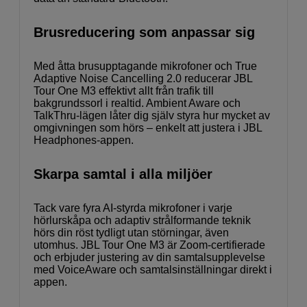
Brusreducering som anpassar sig
Med åtta brusupptagande mikrofoner och True
Adaptive Noise Cancelling 2.0 reducerar JBL
Tour One M3 effektivt allt från trafik till
bakgrundssorl i realtid. Ambient Aware och
TalkThru-lägen låter dig själv styra hur mycket av
omgivningen som hörs – enkelt att justera i JBL
Headphones-appen.
Skarpa samtal i alla miljöer
Tack vare fyra AI-styrda mikrofoner i varje
hörlurskåpa och adaptiv strålformande teknik
hörs din röst tydligt utan störningar, även
utomhus. JBL Tour One M3 är Zoom-certifierade
och erbjuder justering av din samtalsupplevelse
med VoiceAware och samtalsinställningar direkt i
appen.