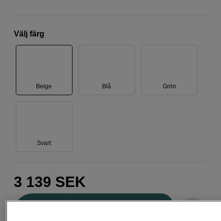
Välj färg
Beige
Blå
Grön
Svart
3 139
SEK
Antal
Lägg i kundvagn