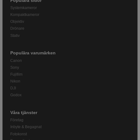
Populära sidor
Systemkameror
Kompaktkameror
Objektiv
Drönare
Stativ
Populära varumärken
Canon
Sony
Fujifilm
Nikon
DJI
Godox
Våra tjänster
Företag
Inbyte & Begagnat
Fotokonst