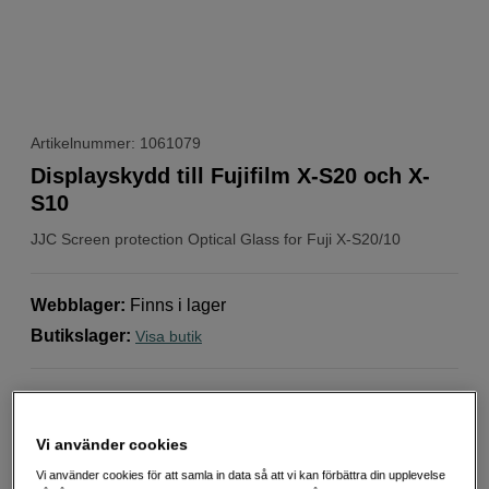
Artikelnummer: 1061079
Displayskydd till Fujifilm X-S20 och X-
S10
JJC
Screen protection Optical Glass for Fuji X-S20/10
Webblager
:
Finns i lager
Butikslager
:
Visa butik
Till Fujifilm X-S20 och X-S10
Lätt att montera
Vi använder cookies
Rengöringsduk ingår
Vi använder cookies för att samla in data så att vi kan förbättra din upplevelse