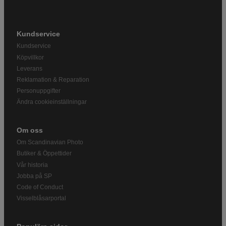
Kundservice
Kundservice
Köpvillkor
Leverans
Reklamation & Reparation
Personuppgifter
Ändra cookieinställningar
Om oss
Om Scandinavian Photo
Butiker & Öppettider
Vår historia
Jobba på SP
Code of Conduct
Visselblåsarportal