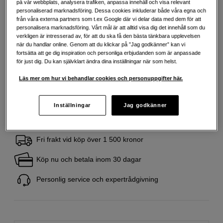
på vår webbplats, analysera trafiken, anpassa innehåll och visa relevant
Mer information
personaliserad marknadsföring. Dessa cookies inkluderar både våra egna och
från våra externa partners som t.ex Google där vi delar data med dem för att
personalisera marknadsföring. Vårt mål är att alltid visa dig det innehåll som du
verkligen är intresserad av, för att du ska få den bästa tänkbara upplevelsen
189
SEK
när du handlar online. Genom att du klickar på ”Jag godkänner” kan vi
fortsätta att ge dig inspiration och personliga erbjudanden som är anpassade
Handla tryggt med delbetalning eller faktura
Info
för just dig. Du kan självklart ändra dina inställningar när som helst.
Antal
Lägg i kundvagn
Läs mer om hur vi behandlar cookies och personuppgifter här.
Inställningar
Jag godkänner
Fri frakt vid köp över 1 500 kronor
Köp nu och betala inom 30 dagar
Personlig service och expertrådgivning