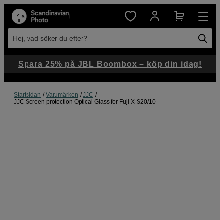
Hej, vad söker du efter?
Spara 25% på JBL Boombox – köp din idag!
Startsidan
Varumärken
JJC
JJC Screen protection Optical Glass for Fuji X-S20/10