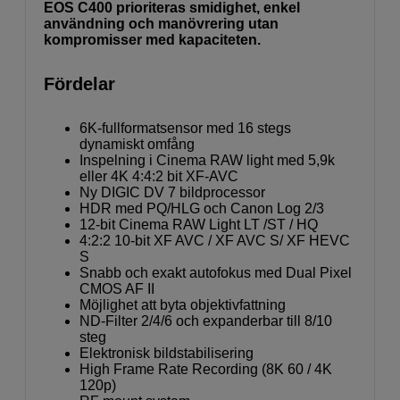
EOS C400 prioriteras smidighet, enkel
användning och manövrering utan
kompromisser med kapaciteten.
Fördelar
6K-fullformatsensor med 16 stegs
dynamiskt omfång
Inspelning i Cinema RAW light med 5,9k
eller 4K 4:4:2 bit XF-AVC
Ny DIGIC DV 7 bildprocessor
HDR med PQ/HLG och Canon Log 2/3
12-bit Cinema RAW Light LT /ST / HQ
4:2:2 10-bit XF AVC / XF AVC S/ XF HEVC
S
Snabb och exakt autofokus med Dual Pixel
CMOS AF II
Möjlighet att byta objektivfattning
ND-Filter 2/4/6 och expanderbar till 8/10
steg
Elektronisk bildstabilisering
High Frame Rate Recording (8K 60 / 4K
120p)