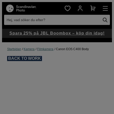
Hej, vad söker du efter?
Spara 25% på JBL Boombox – köp din idag!
Startsidan
Kamera
Filmkamera
Canon EOS C400 Body
BACK TO WORK