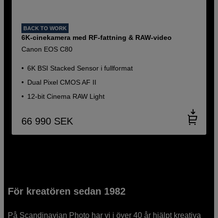
BACK TO WORK
6K-cinekamera med RF-fattning & RAW-video
Canon EOS C80
6K BSI Stacked Sensor i fullformat
Dual Pixel CMOS AF II
12-bit Cinema RAW Light
66 990
SEK
För kreatören sedan 1982
På Scandinavian Photo har vi i över 40 år hjälpt kreativa