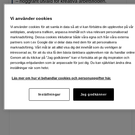
– noggrant utvald för kreativa arbetsflöden.
Läs mer
Vi använder cookies
Vi använder cookies för att samla in data så att vi kan förbättra din upplevelse på vår
webbplats, analysera trafiken, anpassa innehåll och visa relevant personaliserad
marknadsföring. Dessa cookies inkluderar både våra egna och från våra externa
Fri frakt vid köp över 1 500 kronor
partners som t.ex Google där vi delar data med dem för att personalisera
marknadsföring. Vårt mål är att alltid visa dig det innehåll som du verkligen är
intresserad av, för att du ska få den bästa tänkbara upplevelsen när du handlar online
Köp nu och betala inom 30 dagar
Genom att du klickar på ”Jag godkänner” kan vi fortsätta att ge dig inspiration och
personliga erbjudanden som är anpassade för just dig. Du kan självklart ändra dina
Personlig service och expertrådgivning
inställningar när som helst.
Läs mer om hur vi behandlar cookies och personuppgifter här.
Passande tillbehör
Se fler tillbehör
Inställningar
Jag godkänner