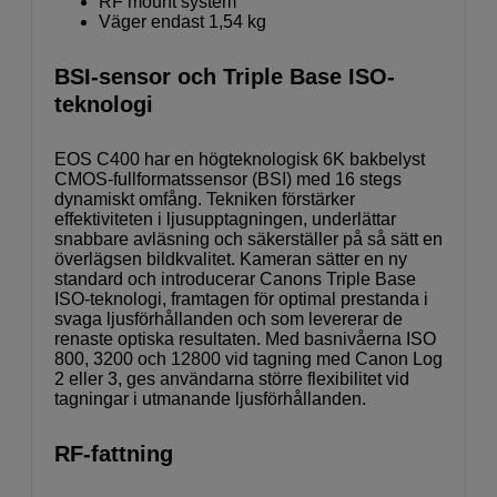
RF mount system
Väger endast 1,54 kg
BSI-sensor och Triple Base ISO-
teknologi
EOS C400 har en högteknologisk 6K bakbelyst
CMOS-fullformatssensor (BSI) med 16 stegs
dynamiskt omfång. Tekniken förstärker
effektiviteten i ljusupptagningen, underlättar
snabbare avläsning och säkerställer på så sätt en
överlägsen bildkvalitet. Kameran sätter en ny
standard och introducerar Canons Triple Base
ISO-teknologi, framtagen för optimal prestanda i
svaga ljusförhållanden och som levererar de
renaste optiska resultaten. Med basnivåerna ISO
800, 3200 och 12800 vid tagning med Canon Log
2 eller 3, ges användarna större flexibilitet vid
tagningar i utmanande ljusförhållanden.
RF-fattning