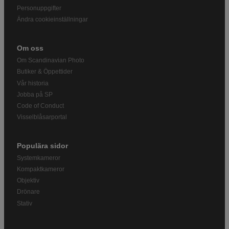
Personuppgifter
Ändra cookieinställningar
Om oss
Om Scandinavian Photo
Butiker & Öppettider
Vår historia
Jobba på SP
Code of Conduct
Visselblåsarportal
Populära sidor
Systemkameror
Kompaktkameror
Objektiv
Drönare
Stativ