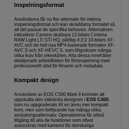
Inspelningsformat
Användarna får nu fler alternativ för interna
inspelningsformat och kan skräddarsy formatet så
att det passar de specifika behoven. Alternativen
inkluderar Canons skalbara 12-bitars Cinema
RAW Light LT/ ST/ HQ, pålitlig 4:2:2 10-bitars XF-
AVC och de helt nya MP4-baserade formaten XF-
AVC S och XF-HEVC S, som tillgodoser många
olika krav från yrkeskåren. Alla dessa innehåller
detaljerade arbetsflöden för filminspelning med
professionellt stöd för filnamn och metadata.
Kompakt design
Användare av EOS C500 Mark II kommer att
uppskatta den välkända designen i
EOS C400
,
som nu uppgraderats till en ännu mer kompakt
form, men som fortfarande har många olika
anslutningsalternativ. Operatörerna får alltså
tillgång till alla de funktioner som oftast
associeras med kameror för storskaliga