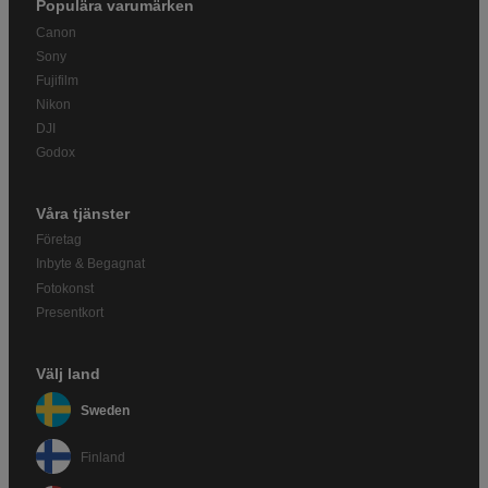
Populära varumärken
Canon
Sony
Fujifilm
Nikon
DJI
Godox
Våra tjänster
Företag
Inbyte & Begagnat
Fotokonst
Presentkort
Välj land
Sweden
Finland