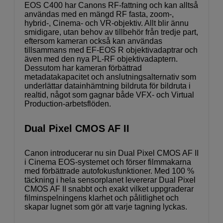
EOS C400 har Canons RF-fattning och kan alltså
användas med en mängd RF fasta, zoom-,
hybrid-, Cinema- och VR-objektiv. Allt blir ännu
smidigare, utan behov av tillbehör från tredje part,
eftersom kameran också kan användas
tillsammans med EF-EOS R objektivadaptrar och
även med den nya PL-RF objektivadaptern.
Dessutom har kameran förbättrad
metadatakapacitet och anslutningsalternativ som
underlättar datainhämtning bildruta för bildruta i
realtid, något som gagnar både VFX- och Virtual
Production-arbetsflöden.
Dual Pixel CMOS AF II
Canon introducerar nu sin Dual Pixel CMOS AF II
i Cinema EOS-systemet och förser filmmakarna
med förbättrade autofokusfunktioner. Med 100 %
täckning i hela sensorplanet levererar Dual Pixel
CMOS AF II snabbt och exakt vilket uppgraderar
filminspelningens klarhet och pålitlighet och
skapar lugnet som gör att varje tagning lyckas.