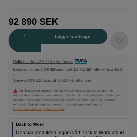
92 890
SEK
Antal
Lägg i kundvagn
Delbetala från 2 399 SEK/mån via
Exempel: 48 mån, 2 399 SEK/mån, totalt 115 731 SEK, effektiv ränta 10,45
%
Startavgift 579 SEK, aviavgift 45 SEK/mån tillkommer
Att låna kostar pengar!
Om du inte kan betala tillbaka skulden i tid
riskerar du en betalningsanmärkning. Det kan leda till svårigheter att få hyra
bostad, teckna abonnemang och få nya lån. För stöd, vänd dig till budget-
och skuldrådgivningen i din kommun. Kontaktuppgifter finns på
konsumentverket.se (öppnas i ny flik)
Back to Work
Den här produkten ingår i vårt Back to Work-utbud