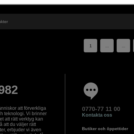
ukter
1
...
...
982
nniskor att förverkliga
0770-77 11 00
ch teknologi. Vi brinner
Kontakta oss
 att rätt verktyg kan
å att du väljer rätt
Butiker och öppettider
ter, erbjuder vi även