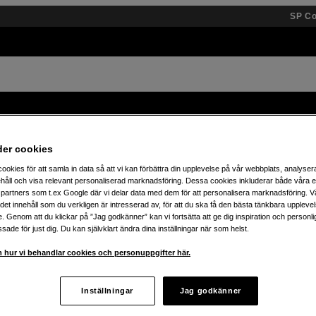
SP C
Varumärken
Kunskap
Inspiration
Event
der cookies
Spara 25% på JBL Boombox – köp din idag!
ookies för att samla in data så att vi kan förbättra din upplevelse på vår webbplats, analysera
håll och visa relevant personaliserad marknadsföring. Dessa cookies inkluderar både våra 
partners som t.ex Google där vi delar data med dem för att personalisera marknadsföring. Vå
ig det innehåll som du verkligen är intresserad av, för att du ska få den bästa tänkbara uppleve
e. Genom att du klickar på ”Jag godkänner” kan vi fortsätta att ge dig inspiration och person
ade för just dig. Du kan självklart ändra dina inställningar när som helst.
iv
 hur vi behandlar cookies och personuppgifter här.
Inställningar
Jag godkänner
å att utvidga din setup i sommar.