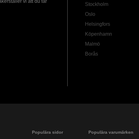
rställer vi att du får
Stockholm
Oslo
Helsingfors
Köpenhamn
Malmö
Borås
Populära sidor
Populära varumärken