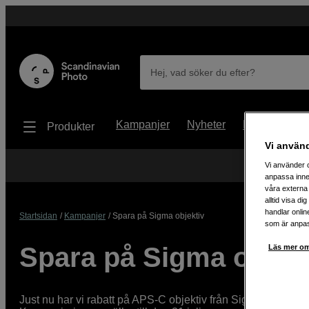
Hej, vad söker du efter?
Kampanjer
Nyheter
Begagnat
Produkter
Vi använ
Vi använder c
anpassa inne
våra externa 
alltid visa d
handlar onlin
Startsidan
Kampanjer
Spara på Sigma objektiv
som är anpass
Spara på Sigma objekt
Läs mer om
Just nu har vi rabatt på APS-C objektiv från Sigma. Passa p