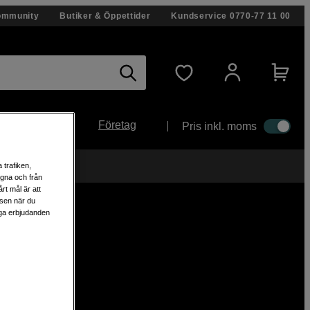
ommunity
Butiker & Öppettider
Kundservice
0770-77 11 00
Företag
Pris inkl. moms
 trafiken,
egna och från
rt mål är att
lsen när du
liga erbjudanden