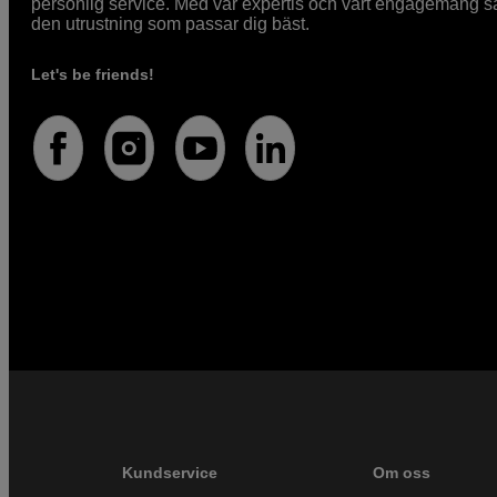
personlig service. Med vår expertis och vårt engagemang säke
den utrustning som passar dig bäst.
Let's be friends!
Kundservice
Om oss